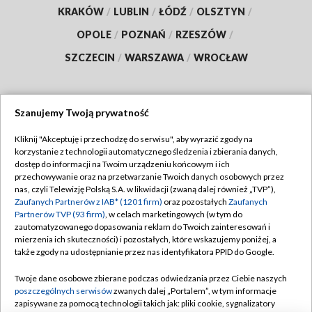
KRAKÓW
/
LUBLIN
/
ŁÓDŹ
/
OLSZTYN
/
OPOLE
/
POZNAŃ
/
RZESZÓW
/
SZCZECIN
/
WARSZAWA
/
WROCŁAW
Szanujemy Twoją prywatność
Dołącz do nas:
Kliknij "Akceptuję i przechodzę do serwisu", aby wyrazić zgody na
korzystanie z technologii automatycznego śledzenia i zbierania danych,
TVP
dostęp do informacji na Twoim urządzeniu końcowym i ich
Abonament TVP
przechowywanie oraz na przetwarzanie Twoich danych osobowych przez
Regulamin TVP
nas, czyli Telewizję Polską S.A. w likwidacji (zwaną dalej również „TVP”),
Emisja w TVP
Polityka prywatności
Zaufanych Partnerów z IAB* (1201 firm)
oraz pozostałych
Zaufanych
Partnerów TVP (93 firm)
, w celach marketingowych (w tym do
Centrum informacji TVP
Moje zgody
zautomatyzowanego dopasowania reklam do Twoich zainteresowań i
mierzenia ich skuteczności) i pozostałych, które wskazujemy poniżej, a
Naziemna Telewizja Cyfrowa
Pomoc
także zgody na udostępnianie przez nas identyfikatora PPID do Google.
Sklep TVP
Biuro reklamy
Twoje dane osobowe zbierane podczas odwiedzania przez Ciebie naszych
Rada Programowa
Kontakt
poszczególnych serwisów
zwanych dalej „Portalem”, w tym informacje
zapisywane za pomocą technologii takich jak: pliki cookie, sygnalizatory
System NOS