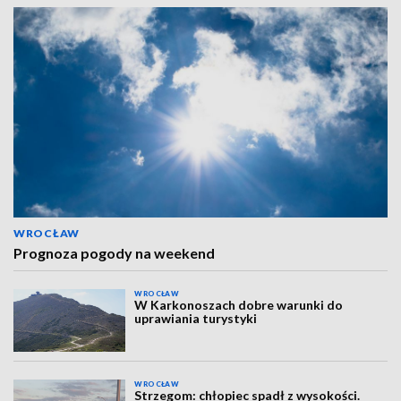
WROCŁAW
Prognoza pogody na weekend
WROCŁAW
W Karkonoszach dobre warunki do
uprawiania turystyki
WROCŁAW
Strzegom: chłopiec spadł z wysokości.