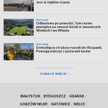
Jest w ciężkim stanie
WROCŁAW
Odbudowa po powodzi. Tym razem
pieniądze na remont boisk w Janowicach
Wielkich i we Wleniu
WROCŁAW
Dolnośląscy strażacy ruszyli do Hiszpanii.
Pomogą walczyć z pożarami lasów
ZOBACZ WIĘCEJ
BIAŁYSTOK
/
BYDGOSZCZ
/
GDAŃSK
/
GORZÓW WLKP.
/
KATOWICE
/
KIELCE
/