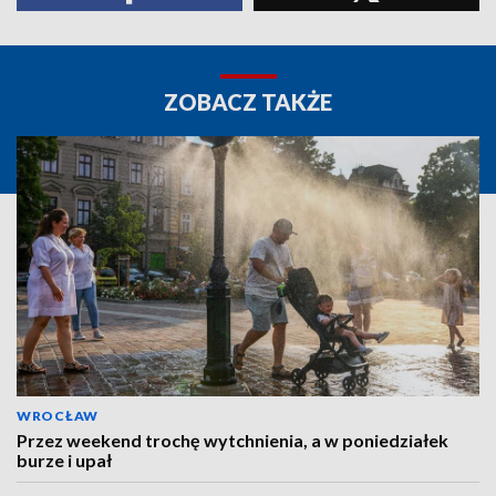
ZOBACZ TAKŻE
WROCŁAW
Przez weekend trochę wytchnienia, a w poniedziałek
burze i upał