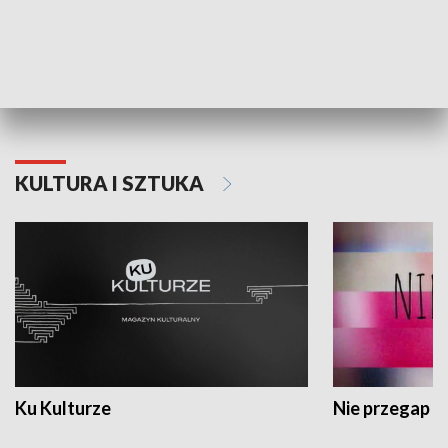
Dlaczego krowa...
Energia Przysz
KULTURA I SZTUKA
Ku Kulturze
Nie przegap