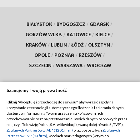
BIAŁYSTOK
/
BYDGOSZCZ
/
GDAŃSK
/
GORZÓW WLKP.
/
KATOWICE
/
KIELCE
/
KRAKÓW
/
LUBLIN
/
ŁÓDŹ
/
OLSZTYN
/
OPOLE
/
POZNAŃ
/
RZESZÓW
/
SZCZECIN
/
WARSZAWA
/
WROCŁAW
Szanujemy Twoją prywatność
Dołącz do nas:
Kliknij "Akceptuję i przechodzę do serwisu", aby wyrazić zgody na
korzystanie z technologii automatycznego śledzenia i zbierania danych,
TVP
dostęp do informacji na Twoim urządzeniu końcowym i ich
Abonament TVP
przechowywanie oraz na przetwarzanie Twoich danych osobowych przez
Regulamin TVP
nas, czyli Telewizję Polską S.A. w likwidacji (zwaną dalej również „TVP”),
Emisja w TVP
Polityka prywatności
Zaufanych Partnerów z IAB* (1201 firm)
oraz pozostałych
Zaufanych
Partnerów TVP (93 firm)
, w celach marketingowych (w tym do
Centrum informacji TVP