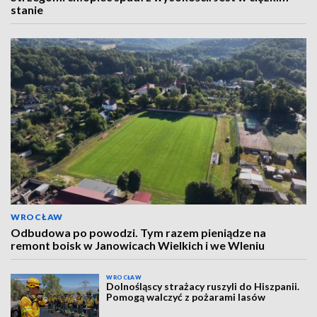
stanie
WROCŁAW
Odbudowa po powodzi. Tym razem pieniądze na
remont boisk w Janowicach Wielkich i we Wleniu
WROCŁAW
Dolnośląscy strażacy ruszyli do Hiszpanii.
Pomogą walczyć z pożarami lasów