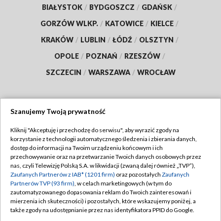
BIAŁYSTOK
/
BYDGOSZCZ
/
GDAŃSK
/
GORZÓW WLKP.
/
KATOWICE
/
KIELCE
/
KRAKÓW
/
LUBLIN
/
ŁÓDŹ
/
OLSZTYN
/
OPOLE
/
POZNAŃ
/
RZESZÓW
/
SZCZECIN
/
WARSZAWA
/
WROCŁAW
Szanujemy Twoją prywatność
Dołącz do nas:
Kliknij "Akceptuję i przechodzę do serwisu", aby wyrazić zgody na
korzystanie z technologii automatycznego śledzenia i zbierania danych,
TVP
dostęp do informacji na Twoim urządzeniu końcowym i ich
Abonament TVP
przechowywanie oraz na przetwarzanie Twoich danych osobowych przez
Regulamin TVP
nas, czyli Telewizję Polską S.A. w likwidacji (zwaną dalej również „TVP”),
Emisja w TVP
Polityka prywatności
Zaufanych Partnerów z IAB* (1201 firm)
oraz pozostałych
Zaufanych
Partnerów TVP (93 firm)
, w celach marketingowych (w tym do
Centrum informacji TVP
Moje zgody
zautomatyzowanego dopasowania reklam do Twoich zainteresowań i
mierzenia ich skuteczności) i pozostałych, które wskazujemy poniżej, a
Naziemna Telewizja Cyfrowa
Pomoc
także zgody na udostępnianie przez nas identyfikatora PPID do Google.
Sklep TVP