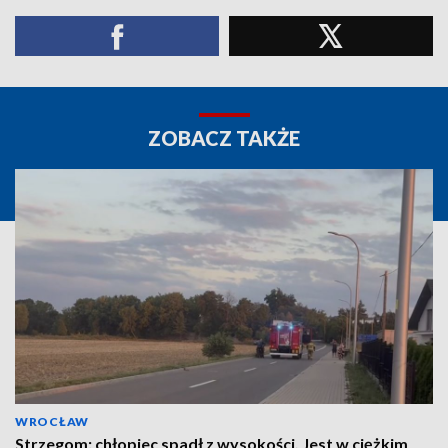
ZOBACZ TAKŻE
WROCŁAW
Strzegom: chłopiec spadł z wysokości. Jest w ciężkim