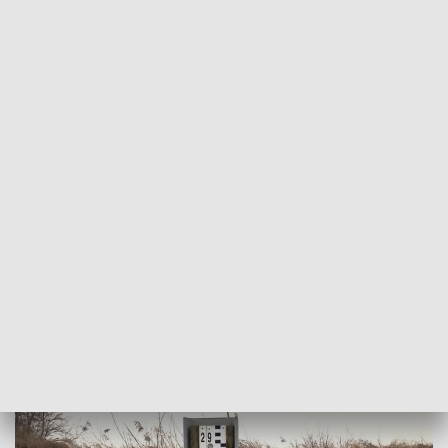
POWRÓT DO
WROCŁAW
TVP REGIONY
Widawa zaczęła podtapiać pierwsze
posesje we Wrocławiu
2024-02-08
Kacper Specylak, ALEKAS