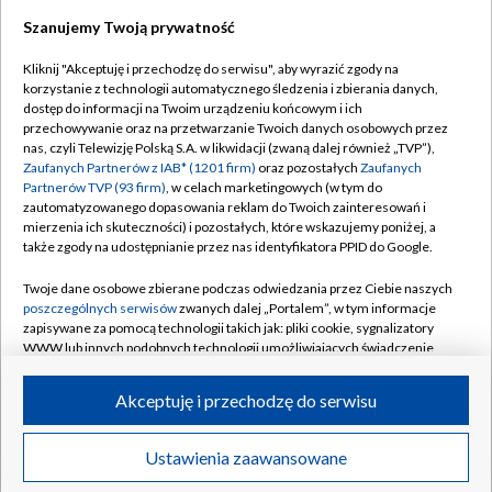
Szanujemy Twoją prywatność
Dołącz do nas:
Kliknij "Akceptuję i przechodzę do serwisu", aby wyrazić zgody na
korzystanie z technologii automatycznego śledzenia i zbierania danych,
TVP
dostęp do informacji na Twoim urządzeniu końcowym i ich
Abonament TVP
przechowywanie oraz na przetwarzanie Twoich danych osobowych przez
Regulamin TVP
nas, czyli Telewizję Polską S.A. w likwidacji (zwaną dalej również „TVP”),
Emisja w TVP
Polityka prywatności
Zaufanych Partnerów z IAB* (1201 firm)
oraz pozostałych
Zaufanych
Partnerów TVP (93 firm)
, w celach marketingowych (w tym do
Centrum informacji TVP
Moje zgody
zautomatyzowanego dopasowania reklam do Twoich zainteresowań i
mierzenia ich skuteczności) i pozostałych, które wskazujemy poniżej, a
Naziemna Telewizja Cyfrowa
Pomoc
także zgody na udostępnianie przez nas identyfikatora PPID do Google.
Sklep TVP
Biuro reklamy
Twoje dane osobowe zbierane podczas odwiedzania przez Ciebie naszych
Rada Programowa
Kontakt
poszczególnych serwisów
zwanych dalej „Portalem”, w tym informacje
zapisywane za pomocą technologii takich jak: pliki cookie, sygnalizatory
System NOS
WWW lub innych podobnych technologii umożliwiających świadczenie
dopasowanych i bezpiecznych usług, personalizację treści oraz reklam,
Informacje o nadawcy
Kanały
udostępnianie funkcji mediów społecznościowych oraz analizowanie
Akceptuję i przechodzę do serwisu
ruchu w Internecie.
Program dla prasy
©2026 Telewizja Polska S.A. w likwidacji
Biuro Reklamy
Twoje dane osobowe zbierane podczas odwiedzania przez Ciebie
Ustawienia zaawansowane
poszczególnych serwisów
na Portalu, takie jak adresy IP, identyfikatory
Ogłoszenie przetargowe
Twoich urządzeń końcowych i identyfikatory plików cookie, informacje o