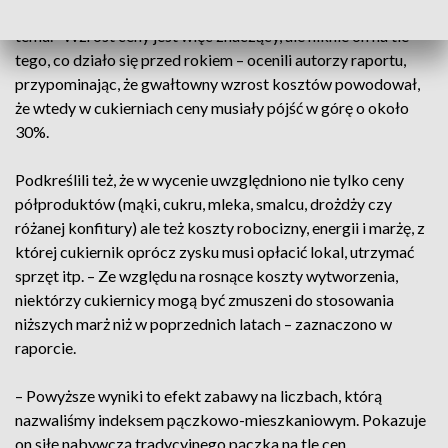
szacunków HREIT. Zauważono, że jest to o 8% więcej niż rok
temu. "Wzrost ceny jest więc znaczący, ale niknie on na tle
tego, co działo się przed rokiem – ocenili autorzy raportu,
przypominając, że gwałtowny wzrost kosztów powodował,
że wtedy w cukierniach ceny musiały pójść w górę o około
30%.
Podkreślili też, że w wycenie uwzględniono nie tylko ceny
półproduktów (mąki, cukru, mleka, smalcu, drożdży czy
różanej konfitury) ale też koszty robocizny, energii i marżę, z
której cukiernik oprócz zysku musi opłacić lokal, utrzymać
sprzęt itp. – Ze względu na rosnące koszty wytworzenia,
niektórzy cukiernicy mogą być zmuszeni do stosowania
niższych marż niż w poprzednich latach – zaznaczono w
raporcie.
– Powyższe wyniki to efekt zabawy na liczbach, którą
nazwaliśmy indeksem pączkowo-mieszkaniowym. Pokazuje
on siłę nabywczą tradycyjnego pączka na tle cen