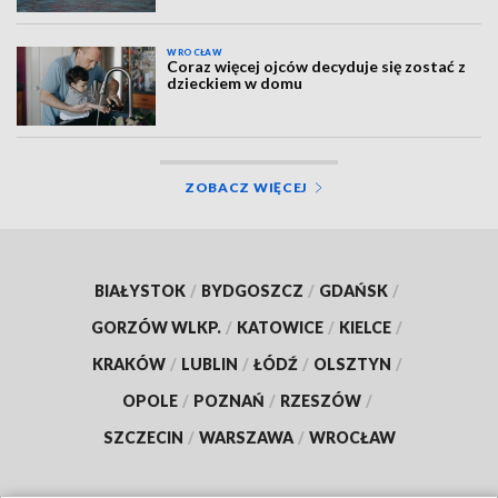
WROCŁAW
Coraz więcej ojców decyduje się zostać z
dzieckiem w domu
ZOBACZ WIĘCEJ
BIAŁYSTOK
/
BYDGOSZCZ
/
GDAŃSK
/
GORZÓW WLKP.
/
KATOWICE
/
KIELCE
/
KRAKÓW
/
LUBLIN
/
ŁÓDŹ
/
OLSZTYN
/
OPOLE
/
POZNAŃ
/
RZESZÓW
/
SZCZECIN
/
WARSZAWA
/
WROCŁAW