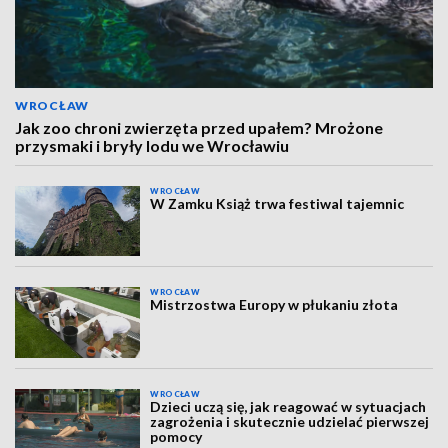
WROCŁAW
Jak zoo chroni zwierzęta przed upałem? Mrożone
przysmaki i bryły lodu we Wrocławiu
WROCŁAW
W Zamku Książ trwa festiwal tajemnic
WROCŁAW
Mistrzostwa Europy w płukaniu złota
WROCŁAW
Dzieci uczą się, jak reagować w sytuacjach
zagrożenia i skutecznie udzielać pierwszej
pomocy