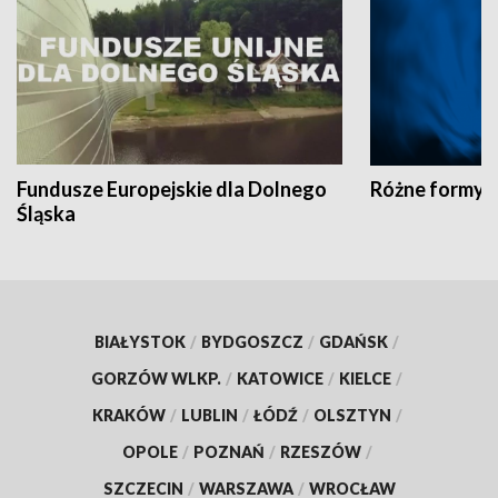
Fundusze Europejskie dla Dolnego
Różne formy t
Śląska
BIAŁYSTOK
/
BYDGOSZCZ
/
GDAŃSK
/
GORZÓW WLKP.
/
KATOWICE
/
KIELCE
/
KRAKÓW
/
LUBLIN
/
ŁÓDŹ
/
OLSZTYN
/
OPOLE
/
POZNAŃ
/
RZESZÓW
/
SZCZECIN
/
WARSZAWA
/
WROCŁAW