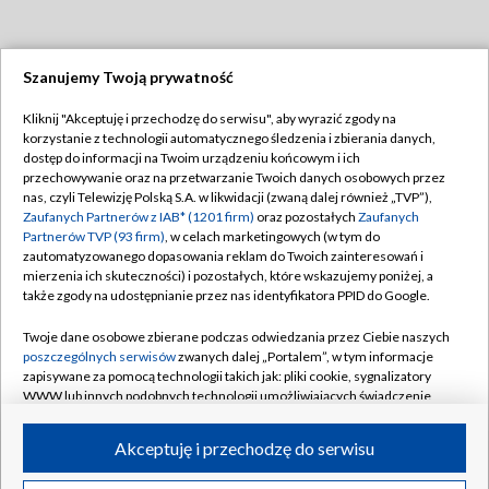
Szanujemy Twoją prywatność
Dołącz do nas:
Kliknij "Akceptuję i przechodzę do serwisu", aby wyrazić zgody na
korzystanie z technologii automatycznego śledzenia i zbierania danych,
TVP
dostęp do informacji na Twoim urządzeniu końcowym i ich
Abonament TVP
przechowywanie oraz na przetwarzanie Twoich danych osobowych przez
Regulamin TVP
nas, czyli Telewizję Polską S.A. w likwidacji (zwaną dalej również „TVP”),
Emisja w TVP
Polityka prywatności
Zaufanych Partnerów z IAB* (1201 firm)
oraz pozostałych
Zaufanych
Partnerów TVP (93 firm)
, w celach marketingowych (w tym do
Centrum informacji TVP
Moje zgody
zautomatyzowanego dopasowania reklam do Twoich zainteresowań i
mierzenia ich skuteczności) i pozostałych, które wskazujemy poniżej, a
Naziemna Telewizja Cyfrowa
Pomoc
także zgody na udostępnianie przez nas identyfikatora PPID do Google.
Sklep TVP
Biuro reklamy
Twoje dane osobowe zbierane podczas odwiedzania przez Ciebie naszych
Rada Programowa
Kontakt
poszczególnych serwisów
zwanych dalej „Portalem”, w tym informacje
zapisywane za pomocą technologii takich jak: pliki cookie, sygnalizatory
System NOS
WWW lub innych podobnych technologii umożliwiających świadczenie
dopasowanych i bezpiecznych usług, personalizację treści oraz reklam,
Informacje o nadawcy
Kanały
udostępnianie funkcji mediów społecznościowych oraz analizowanie
Akceptuję i przechodzę do serwisu
ruchu w Internecie.
Program dla prasy
©2026 Telewizja Polska S.A. w likwidacji