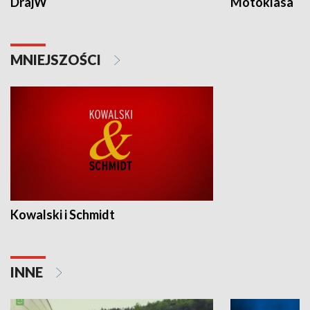
DrajW
Motoklasa
MNIEJSZOŚCI
Kowalski i Schmidt
INNE