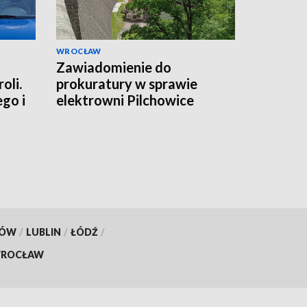
WROCŁAW
Zawiadomienie do
oli.
prokuratury w sprawie
ego i
elektrowni Pilchowice
KÓW
/
LUBLIN
/
ŁÓDŹ
/
ROCŁAW