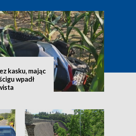
ez kasku, mając
ścigu wpadł
wista