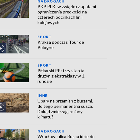
NA DROGACH
PKP PLK: w związku z upałami
ograniczenia prędkości na
czterech odcinkach linii
kolejowych
SPORT
Kraksa podczas Tour de
Pologne
SPORT
Piłkarski PP: trzy starcia
drużyn z ekstraklasy w 1.
rundzie
INNE
Upały na przemian z burzami,
do tego permanentna susza.
Dokąd zmierzają zmiany
klimatu?
NA DROGACH
Wrocław: ulica Ruska idzie do