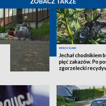
ZOBACZ TAKŻE
WROCŁAW
Jechał chodnikiem b
pięć zakazów. Po po
zgorzelecki recydy