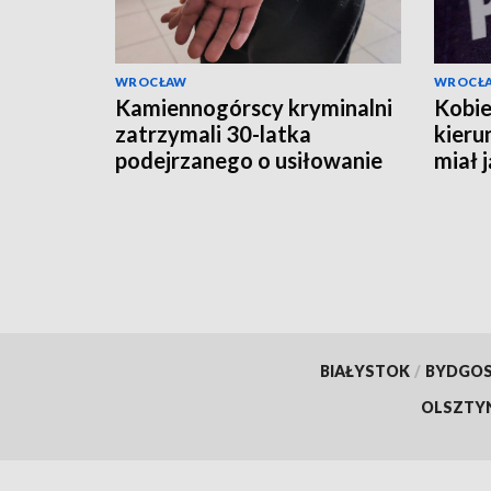
WROCŁAW
WROCŁ
Kamiennogórscy kryminalni
Kobie
zatrzymali 30-latka
kieru
podejrzanego o usiłowanie
miał 
zabójstwa
BIAŁYSTOK
/
BYDGO
OLSZTY