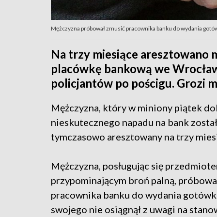
Mężczyzna próbował zmusić pracownika banku do wydania gotówki 
Na trzy miesiące aresztowano 
placówkę bankową we Wrocławi
policjantów po pościgu. Grozi m
Mężczyzna, który w miniony piątek do
nieskutecznego napadu na bank został
tymczasowo aresztowany na trzy mies
Mężczyzna, posługując się przedmiot
przypominającym broń palną, próbowa
pracownika banku do wydania gotówki
swojego nie osiągnął z uwagi na stan