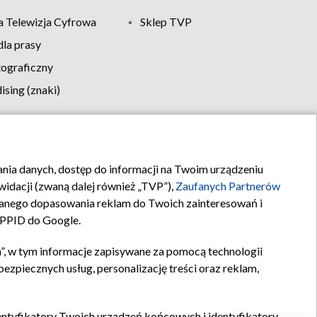
 Telewizja Cyfrowa
Sklep TVP
la prasy
tograficzny
sing (znaki)
klamy
Kontakt
rania danych, dostęp do informacji na Twoim urządzeniu
idacji (zwaną dalej również „TVP”),
Zaufanych Partnerów
anego dopasowania reklam do Twoich zainteresowań i
a PPID do Google.
”, w tym informacje zapisywane za pomocą technologii
zpiecznych usług, personalizację treści oraz reklam,
identyfikatory Twoich urządzeń końcowych i identyfikatory