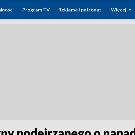
lności
Program TV
Reklama i patronat
Więcej
zny podejrzanego o napa