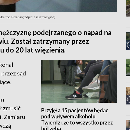
(fot. Pixabay; zdjęcie ilustracyjne)
mężczyznę podejrzanego o napad na
u. Został zatrzymany przez
u do 20 lat więzienia.
konał
 przez sąd
iące.
em
ł zmusić
Przyjęła 15 pacjentów będąc
pod wpływem alkoholu.
. Zamiaru
Twierdzi, że to wszystko przez
owczą
ból zęba