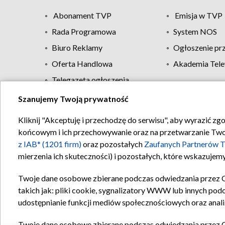
Abonament TVP
Emisja w TVP
Rada Programowa
System NOS
Biuro Reklamy
Ogłoszenie pr
Oferta Handlowa
Akademia Tele
Telegazeta ogłoszenia
Szanujemy Twoją prywatność
Regulamin TVP
Kliknij "Akceptuję i przechodzę do serwisu", aby wyrazić zg
końcowym i ich przechowywanie oraz na przetwarzanie Twoich
z IAB* (1201 firm)
oraz pozostałych
Zaufanych Partnerów T
mierzenia ich skuteczności) i pozostałych, które wskazujemy
Twoje dane osobowe zbierane podczas odwiedzania przez 
takich jak: pliki cookie, sygnalizatory WWW lub innych pod
udostępnianie funkcji mediów społecznościowych oraz anali
Twoje dane osobowe zbierane podczas odwiedzania przez 