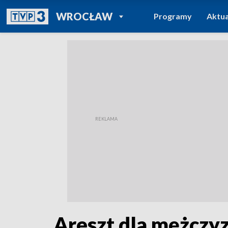
POWRÓT DO
WROCŁAW
Programy
Aktua
TVP REGIONY
Areszt dla mężczy