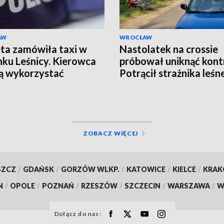
AW
WROCŁAW
ta zamówiła taxi w
Nastolatek na crossie
nku Leśnicy. Kierowca
próbował uniknąć kontr
ją wykorzystać
Potrącił strażnika leśn
uderzył w samochód
ZOBACZ WIĘCEJ
SZCZ
/
GDAŃSK
/
GORZÓW WLKP.
/
KATOWICE
/
KIELCE
/
KRA
N
/
OPOLE
/
POZNAŃ
/
RZESZÓW
/
SZCZECIN
/
WARSZAWA
/
W
Dołącz do nas: