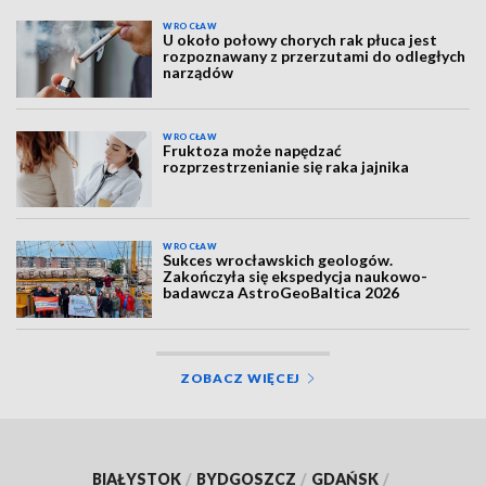
WROCŁAW
U około połowy chorych rak płuca jest
rozpoznawany z przerzutami do odległych
narządów
WROCŁAW
Fruktoza może napędzać
rozprzestrzenianie się raka jajnika
WROCŁAW
Sukces wrocławskich geologów.
Zakończyła się ekspedycja naukowo-
badawcza AstroGeoBaltica 2026
ZOBACZ WIĘCEJ
BIAŁYSTOK
/
BYDGOSZCZ
/
GDAŃSK
/