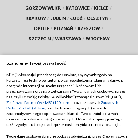
GORZÓW WLKP.
/
KATOWICE
/
KIELCE
/
KRAKÓW
/
LUBLIN
/
ŁÓDŹ
/
OLSZTYN
/
OPOLE
/
POZNAŃ
/
RZESZÓW
/
SZCZECIN
/
WARSZAWA
/
WROCŁAW
Szanujemy Twoją prywatność
Dołącz do nas:
Kliknij "Akceptuję i przechodzę do serwisu", aby wyrazić zgody na
korzystanie z technologii automatycznego śledzenia i zbierania danych,
TVP
dostęp do informacji na Twoim urządzeniu końcowym i ich
Abonament TVP
przechowywanie oraz na przetwarzanie Twoich danych osobowych przez
Regulamin TVP
nas, czyli Telewizję Polską S.A. w likwidacji (zwaną dalej również „TVP”),
Emisja w TVP
Polityka prywatności
Zaufanych Partnerów z IAB* (1201 firm)
oraz pozostałych
Zaufanych
Partnerów TVP (93 firm)
, w celach marketingowych (w tym do
Centrum informacji TVP
Moje zgody
zautomatyzowanego dopasowania reklam do Twoich zainteresowań i
mierzenia ich skuteczności) i pozostałych, które wskazujemy poniżej, a
Naziemna Telewizja Cyfrowa
Pomoc
także zgody na udostępnianie przez nas identyfikatora PPID do Google.
Sklep TVP
Biuro reklamy
Twoje dane osobowe zbierane podczas odwiedzania przez Ciebie naszych