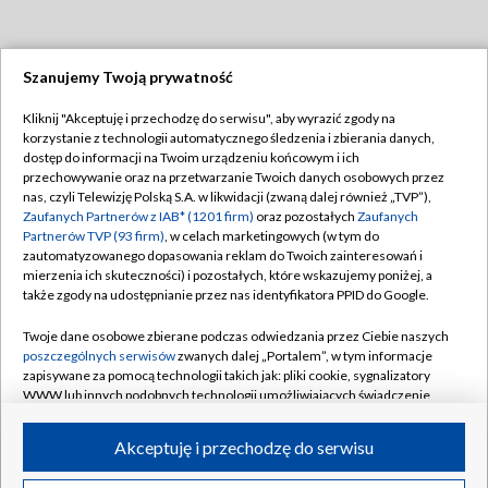
Szanujemy Twoją prywatność
Dołącz do nas:
Kliknij "Akceptuję i przechodzę do serwisu", aby wyrazić zgody na
korzystanie z technologii automatycznego śledzenia i zbierania danych,
TVP
dostęp do informacji na Twoim urządzeniu końcowym i ich
Abonament TVP
przechowywanie oraz na przetwarzanie Twoich danych osobowych przez
Regulamin TVP
nas, czyli Telewizję Polską S.A. w likwidacji (zwaną dalej również „TVP”),
Emisja w TVP
Polityka prywatności
Zaufanych Partnerów z IAB* (1201 firm)
oraz pozostałych
Zaufanych
Partnerów TVP (93 firm)
, w celach marketingowych (w tym do
Centrum informacji TVP
Moje zgody
zautomatyzowanego dopasowania reklam do Twoich zainteresowań i
mierzenia ich skuteczności) i pozostałych, które wskazujemy poniżej, a
Naziemna Telewizja Cyfrowa
Pomoc
także zgody na udostępnianie przez nas identyfikatora PPID do Google.
Sklep TVP
Biuro reklamy
Twoje dane osobowe zbierane podczas odwiedzania przez Ciebie naszych
Rada Programowa
Kontakt
poszczególnych serwisów
zwanych dalej „Portalem”, w tym informacje
zapisywane za pomocą technologii takich jak: pliki cookie, sygnalizatory
System NOS
WWW lub innych podobnych technologii umożliwiających świadczenie
dopasowanych i bezpiecznych usług, personalizację treści oraz reklam,
Informacje o nadawcy
Kanały
udostępnianie funkcji mediów społecznościowych oraz analizowanie
Akceptuję i przechodzę do serwisu
ruchu w Internecie.
Program dla prasy
©2026 Telewizja Polska S.A. w likwidacji