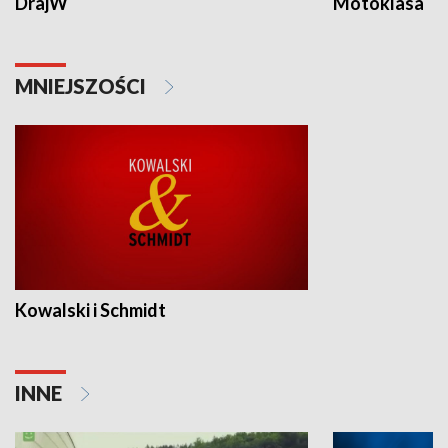
DrajW
Motoklasa
MNIEJSZOŚCI
Kowalski i Schmidt
INNE