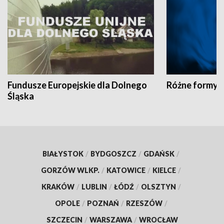
Fundusze Europejskie dla Dolnego
Różne formy t
Śląska
BIAŁYSTOK
/
BYDGOSZCZ
/
GDAŃSK
/
GORZÓW WLKP.
/
KATOWICE
/
KIELCE
/
KRAKÓW
/
LUBLIN
/
ŁÓDŹ
/
OLSZTYN
/
OPOLE
/
POZNAŃ
/
RZESZÓW
/
SZCZECIN
/
WARSZAWA
/
WROCŁAW