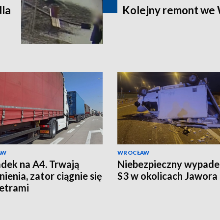
dla
Kolejny remont we
AW
WROCŁAW
ek na A4. Trwają
Niebezpieczny wypade
ienia, zator ciągnie się
S3 w okolicach Jawora
etrami