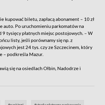
ie kupować biletu, zapłacą abonament – 10 zł
sze auto. Po uruchomieniu parkomatów na
 9 tysięcy płatnych miejsc postojowych. – W
ńcu listy, jeśli porównamy się np. z
owych jest 24 tys. czy ze Szczecinem, który
je – podkreśla Mazur.
awią się na osiedlach Ołbin, Nadodrze i
#parkingi
#strefa płatnego parkowania