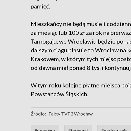
pamięć.
Mieszkańcy nie będą musieli codzienn
za miesiąc lub 100 zł za rok na pierw
Tarnogaju, we Wrocławiu będzie ponad
dalszym ciągu plasuje to Wrocław na ko
Krakowem, w którym tych miejsc postoj
od dawna miał ponad 8 tys. i kontynuu
W tym roku kolejne płatne miejsca poj
Powstańców Śląskich.
Źródło:
Fakty TVP3 Wrocław
#wrocław
#tarnogaj
#parkowanie