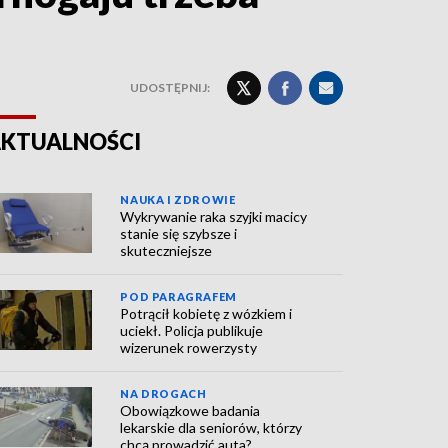
UDOSTĘPNIJ:
KTUALNOŚCI
NAUKA I ZDROWIE
Wykrywanie raka szyjki macicy
stanie się szybsze i
skuteczniejsze
POD PARAGRAFEM
Potrącił kobietę z wózkiem i
uciekł. Policja publikuje
wizerunek rowerzysty
NA DROGACH
Obowiązkowe badania
lekarskie dla seniorów, którzy
chcą prowadzić auta?