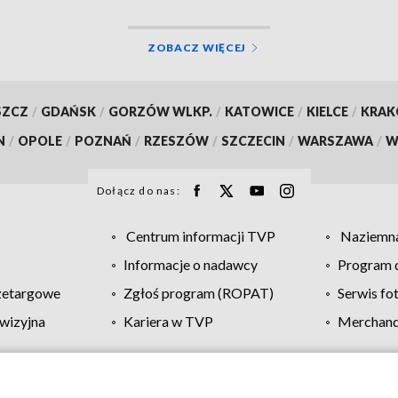
ZOBACZ WIĘCEJ
SZCZ
/
GDAŃSK
/
GORZÓW WLKP.
/
KATOWICE
/
KIELCE
/
KRA
N
/
OPOLE
/
POZNAŃ
/
RZESZÓW
/
SZCZECIN
/
WARSZAWA
/
W
Dołącz do nas:
Centrum informacji TVP
Naziemna
Informacje o nadawcy
Program d
zetargowe
Zgłoś program (ROPAT)
Serwis fo
wizyjna
Kariera w TVP
Merchandi