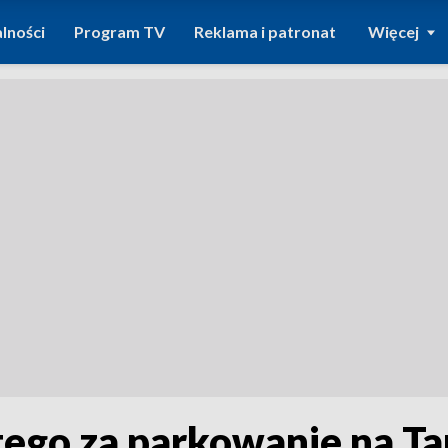
lności
Program TV
Reklama i patronat
Więcej
tego za parkowanie na Ta