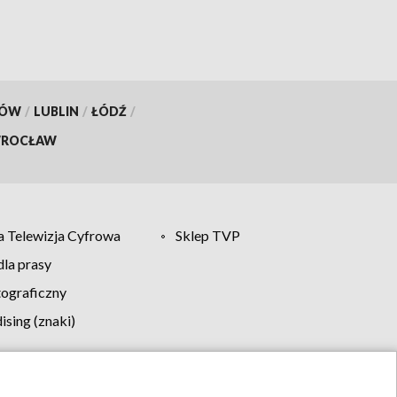
KÓW
/
LUBLIN
/
ŁÓDŹ
/
ROCŁAW
 Telewizja Cyfrowa
Sklep TVP
la prasy
tograficzny
sing (znaki)