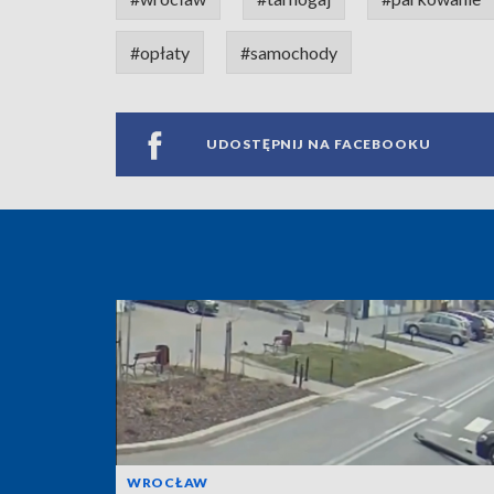
#opłaty
#samochody
UDOSTĘPNIJ NA FACEBOOKU
WROCŁAW