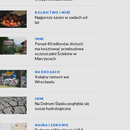
ROLNICTWO I WIEŚ
Najgorszy sezon w sadach od
lat
INNE
Ponad 40 milionów złotych
ma kosztować przebudowa
oczyszczalni Ścieków w
Marczycach
NA DROGACH
Kolejny remont we
Wrocławiu
INNE
Na Dolnym Śląsku pogłębia się
susza hydrologiczna
NAUKA I ZDROWIE
Badacze z Wrocławia i USA