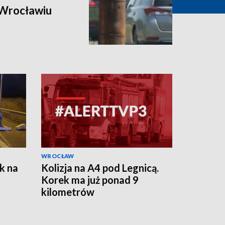
 Wrocławiu
WROCŁAW
k na
Kolizja na A4 pod Legnicą.
Korek ma już ponad 9
kilometrów