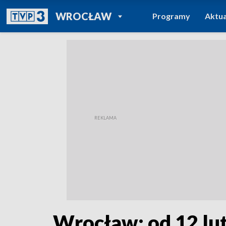
POWRÓT DO
WROCŁAW
Programy
Aktua
TVP REGIONY
Wrocław: od 12 lu