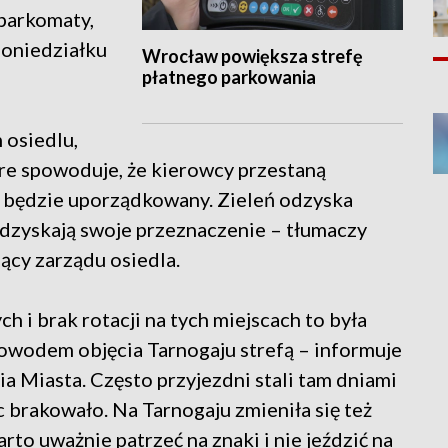
 parkomaty,
poniedziałku
Wrocław powiększa strefę
płatnego parkowania
 osiedlu,
óre spowoduje, że kierowcy przestaną
ch będzie uporządkowany. Zieleń odzyska
odzyskają swoje przeznaczenie – tłumaczy
cy zarządu osiedla.
 i brak rotacji na tych miejscach to była
powodem objęcia Tarnogaju strefą – informuje
 Miasta. Często przyjezdni stali tam dniami
c brakowało. Na Tarnogaju zmieniła się też
rto uważnie patrzeć na znaki i nie jeździć na