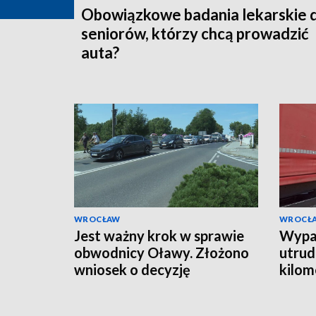
Obowiązkowe badania lekarskie 
seniorów, którzy chcą prowadzić
auta?
WROCŁAW
WROCŁ
Jest ważny krok w sprawie
Wypad
obwodnicy Oławy. Złożono
utrudn
wniosek o decyzję
kilom
środowiskową