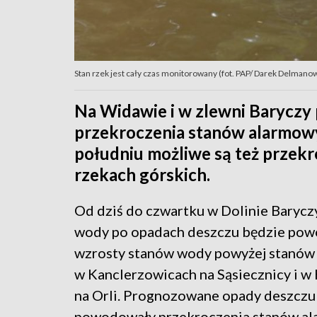
Stan rzek jest cały czas monitorowany (fot. PAP/ Darek Delmanowi
Na Widawie i w zlewni Baryczy
przekroczenia stanów alarmowy
południu możliwe są też przek
rzekach górskich.
Od dziś do czwartku w Dolinie Barycz
wody po opadach deszczu będzie po
wzrosty stanów wody powyżej stanów
w Kanclerzowicach na Sąsiecznicy i w
na Orli. Prognozowane opady deszczu
powodowały przekroczenia stanów a