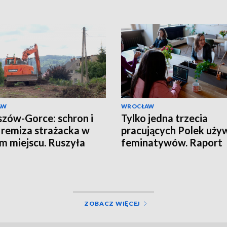
AW
WROCŁAW
zów-Gorce: schron i
Tylko jedna trzecia
remiza strażacka w
pracujących Polek uży
m miejscu. Ruszyła
feminatywów. Raport
wa
Uniwersytetu SWPS
ZOBACZ WIĘCEJ