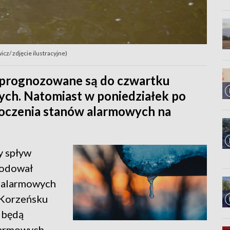
cz/ zdjęcie ilustracyjne)
 prognozowane są do czwartku
ch. Natomiast w poniedziałek po
roczenia stanów alarmowych na
y spływ
wodował
 alarmowych
 Korzeńsku
 będą
larmowych