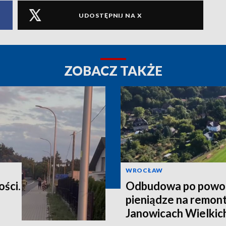
UDOSTĘPNIJ NA X
ZOBACZ TAKŻE
WROCŁAW
ości.
Odbudowa po powod
pieniądze na remont
Janowicach Wielkich