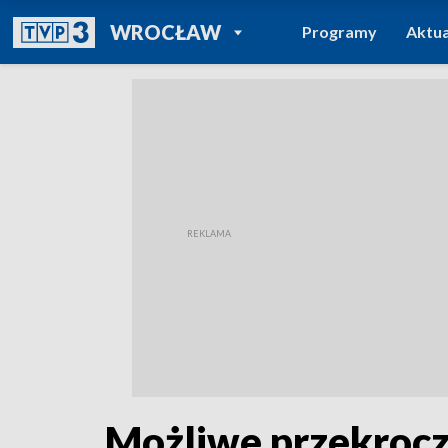
POWRÓT DO
WROCŁAW
Programy
Aktua
TVP REGIONY
Możliwe przekrocz