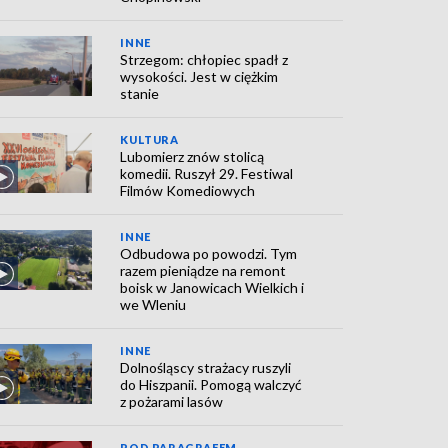
INNE
Strzegom: chłopiec spadł z
wysokości. Jest w ciężkim
stanie
KULTURA
Lubomierz znów stolicą
komedii. Ruszył 29. Festiwal
Filmów Komediowych
INNE
Odbudowa po powodzi. Tym
razem pieniądze na remont
boisk w Janowicach Wielkich i
we Wleniu
INNE
Dolnośląscy strażacy ruszyli
do Hiszpanii. Pomogą walczyć
z pożarami lasów
POD PARAGRAFEM