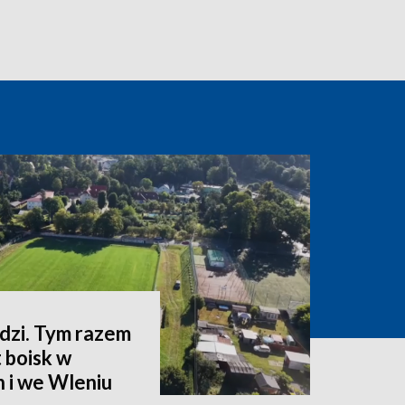
zi. Tym razem
 boisk w
 i we Wleniu