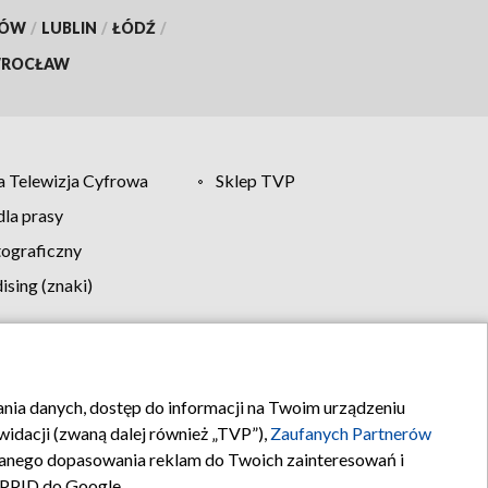
KÓW
/
LUBLIN
/
ŁÓDŹ
/
ROCŁAW
 Telewizja Cyfrowa
Sklep TVP
la prasy
tograficzny
sing (znaki)
klamy
Kontakt
rania danych, dostęp do informacji na Twoim urządzeniu
idacji (zwaną dalej również „TVP”),
Zaufanych Partnerów
anego dopasowania reklam do Twoich zainteresowań i
a PPID do Google.