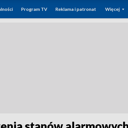
lności
Program TV
Reklama i patronat
Więcej
enia stanów alarmowych