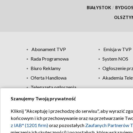
BIAŁYSTOK
/
BYDGO
OLSZTY
Abonament TVP
Emisja w TVP
Rada Programowa
System NOS
Biuro Reklamy
Ogłoszenie pr
Oferta Handlowa
Akademia Tele
Telegazeta ogłoszenia
Szanujemy Twoją prywatność
Regulamin TVP
Kliknij "Akceptuję i przechodzę do serwisu", aby wyrazić zg
końcowym i ich przechowywanie oraz na przetwarzanie Twoich
z IAB* (1201 firm)
oraz pozostałych
Zaufanych Partnerów T
mierzenia ich skuteczności) i pozostałych, które wskazujemy