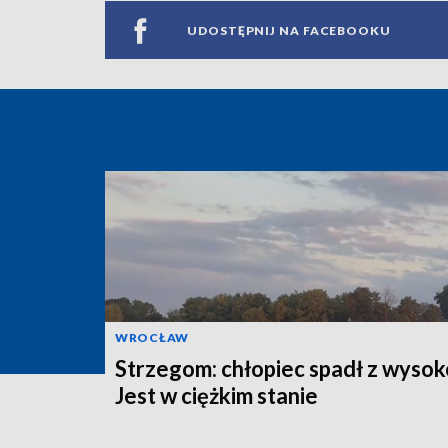
UDOSTĘPNIJ NA FACEBOOKU
WROCŁAW
Strzegom: chłopiec spadł z wysok
Jest w ciężkim stanie