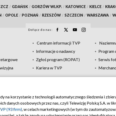
SZCZ
/
GDAŃSK
/
GORZÓW WLKP.
/
KATOWICE
/
KIELCE
/
KRA
N
/
OPOLE
/
POZNAŃ
/
RZESZÓW
/
SZCZECIN
/
WARSZAWA
/
W
Dołącz do nas:
Centrum informacji TVP
Naziemna
Informacje o nadawcy
Program d
zetargowe
Zgłoś program (ROPAT)
Serwis fo
wizyjna
Kariera w TVP
Merchandi
Polityka prywatności
Moje zgody
Pomoc
Biuro re
ody na korzystanie z technologii automatycznego śledzenia i zbie
 danych osobowych przez nas, czyli Telewizję Polską S.A. w likw
VP (93 firm)
, w celach marketingowych (w tym do zautomatyzow
 poniżej, a także zgody na udostępnianie przez nas identyfikator