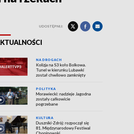
UDOSTĘPNIJ:
KTUALNOŚCI
NA DROGACH
Kolizja na S3 koło Bolkowa.
Tunel w kierunku Lubawki
został chwilowo zamknięty
POLITYKA
Morawiecki: nadzieje Jagodna
zostały całkowicie
pogrzebane
KULTURA
Duszniki-Zdrój: rozpoczął się
81. Międzynarodowy Festiwal
Chopinowski