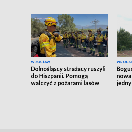
WROCŁAW
WROCŁ
Dolnośląscy strażacy ruszyli
Bogus
do Hiszpanii. Pomogą
nowa 
walczyć z pożarami lasów
jedny
budo