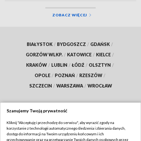
ZOBACZ WIĘCEJ
BIAŁYSTOK
/
BYDGOSZCZ
/
GDAŃSK
/
GORZÓW WLKP.
/
KATOWICE
/
KIELCE
/
KRAKÓW
/
LUBLIN
/
ŁÓDŹ
/
OLSZTYN
/
OPOLE
/
POZNAŃ
/
RZESZÓW
/
SZCZECIN
/
WARSZAWA
/
WROCŁAW
Szanujemy Twoją prywatność
Dołącz do nas:
Kliknij "Akceptuję i przechodzę do serwisu", aby wyrazić zgody na
korzystanie z technologii automatycznego śledzenia i zbierania danych,
TVP
dostęp do informacji na Twoim urządzeniu końcowym i ich
Abonament TVP
przechowywanie oraz na przetwarzanie Twoich danych osobowych przez