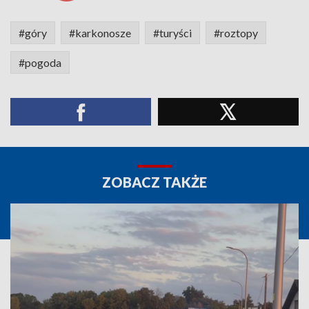
#góry
#karkonosze
#turyści
#roztopy
#pogoda
ZOBACZ TAKŻE