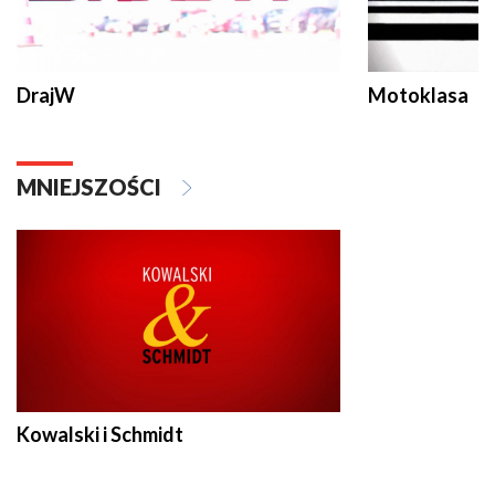
DrajW
Motoklasa
MNIEJSZOŚCI
Kowalski i Schmidt