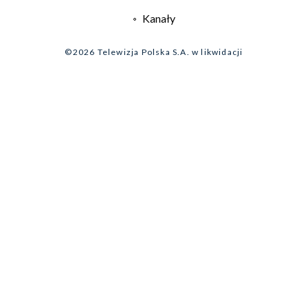
Informacje o nadawcy
Kanały
Program dla prasy
©2026 Telewizja Polska S.A. w likwidacji
Biuro Reklamy
Ogłoszenie przetargowe
Zgłoś program (ROPAT)
Serwis fotograficzny
Oferta Handlowa
Akademia Telewizyjna
Kariera w TVP
Merchandising (znaki)
Telegazeta ogłoszenia