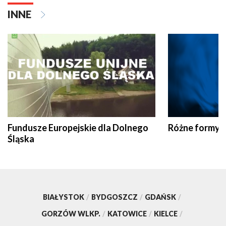
INNE
Fundusze Europejskie dla Dolnego
Różne formy t
Śląska
BIAŁYSTOK
/
BYDGOSZCZ
/
GDAŃSK
/
GORZÓW WLKP.
/
KATOWICE
/
KIELCE
/