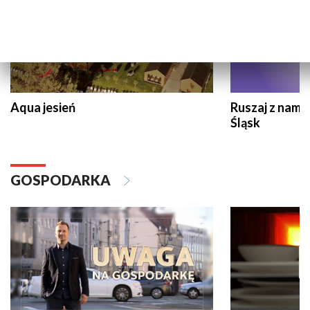
Aqua jesień
Ruszaj z nami
Śląsk
GOSPODARKA