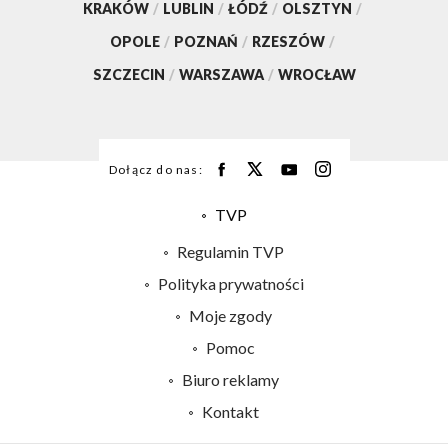
KRAKÓW
/
LUBLIN
/
ŁÓDŹ
/
OLSZTYN
/
OPOLE
/
POZNAŃ
/
RZESZÓW
/
SZCZECIN
/
WARSZAWA
/
WROCŁAW
Dołącz do nas:
TVP
Abonament TVP
Regulamin TVP
Emisja w TVP
Polityka prywatności
Centrum informacji TVP
Moje zgody
Naziemna Telewizja Cyfrowa
Pomoc
Sklep TVP
Biuro reklamy
Rada Programowa
Kontakt
System NOS