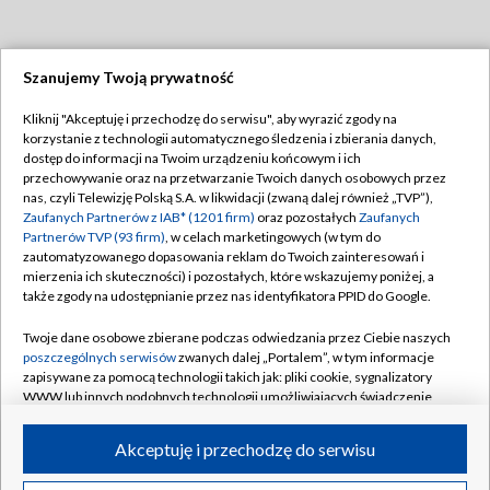
Szanujemy Twoją prywatność
Dołącz do nas:
Kliknij "Akceptuję i przechodzę do serwisu", aby wyrazić zgody na
korzystanie z technologii automatycznego śledzenia i zbierania danych,
TVP
dostęp do informacji na Twoim urządzeniu końcowym i ich
Abonament TVP
przechowywanie oraz na przetwarzanie Twoich danych osobowych przez
Regulamin TVP
nas, czyli Telewizję Polską S.A. w likwidacji (zwaną dalej również „TVP”),
Emisja w TVP
Polityka prywatności
Zaufanych Partnerów z IAB* (1201 firm)
oraz pozostałych
Zaufanych
Partnerów TVP (93 firm)
, w celach marketingowych (w tym do
Centrum informacji TVP
Moje zgody
zautomatyzowanego dopasowania reklam do Twoich zainteresowań i
mierzenia ich skuteczności) i pozostałych, które wskazujemy poniżej, a
Naziemna Telewizja Cyfrowa
Pomoc
także zgody na udostępnianie przez nas identyfikatora PPID do Google.
Sklep TVP
Biuro reklamy
Twoje dane osobowe zbierane podczas odwiedzania przez Ciebie naszych
Rada Programowa
Kontakt
poszczególnych serwisów
zwanych dalej „Portalem”, w tym informacje
zapisywane za pomocą technologii takich jak: pliki cookie, sygnalizatory
System NOS
WWW lub innych podobnych technologii umożliwiających świadczenie
dopasowanych i bezpiecznych usług, personalizację treści oraz reklam,
Informacje o nadawcy
Kanały
udostępnianie funkcji mediów społecznościowych oraz analizowanie
Akceptuję i przechodzę do serwisu
ruchu w Internecie.
Program dla prasy
©2026 Telewizja Polska S.A. w likwidacji