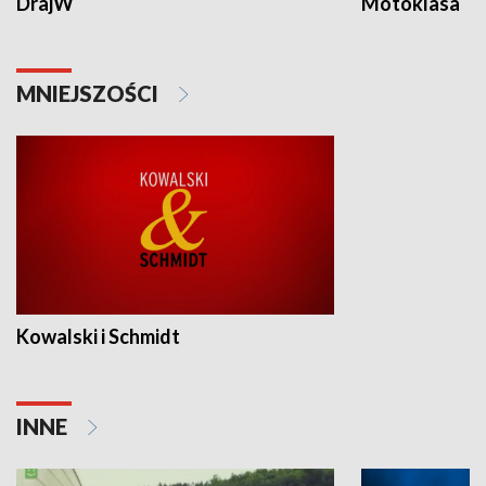
DrajW
Motoklasa
MNIEJSZOŚCI
Kowalski i Schmidt
INNE