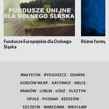
Fundusze Europejskie dla Dolnego
Różne formy t
Śląska
BIAŁYSTOK
/
BYDGOSZCZ
/
GDAŃSK
/
GORZÓW WLKP.
/
KATOWICE
/
KIELCE
/
KRAKÓW
/
LUBLIN
/
ŁÓDŹ
/
OLSZTYN
/
OPOLE
/
POZNAŃ
/
RZESZÓW
/
SZCZECIN
/
WARSZAWA
/
WROCŁAW