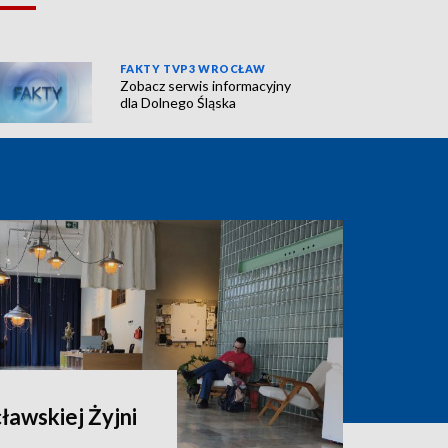
FAKTY TVP3 WROCŁAW
Zobacz serwis informacyjny
dla Dolnego Śląska
ławskiej Żyjni