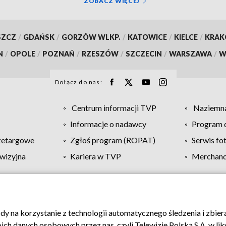
ZOBACZ WIĘCEJ
SZCZ
/
GDAŃSK
/
GORZÓW WLKP.
/
KATOWICE
/
KIELCE
/
KRA
N
/
OPOLE
/
POZNAŃ
/
RZESZÓW
/
SZCZECIN
/
WARSZAWA
/
W
Dołącz do nas:
Centrum informacji TVP
Naziemna
Informacje o nadawcy
Program d
zetargowe
Zgłoś program (ROPAT)
Serwis fo
wizyjna
Kariera w TVP
Merchandi
Polityka prywatności
Moje zgody
Pomoc
Biuro re
ody na korzystanie z technologii automatycznego śledzenia i zbie
 danych osobowych przez nas, czyli Telewizję Polską S.A. w likw