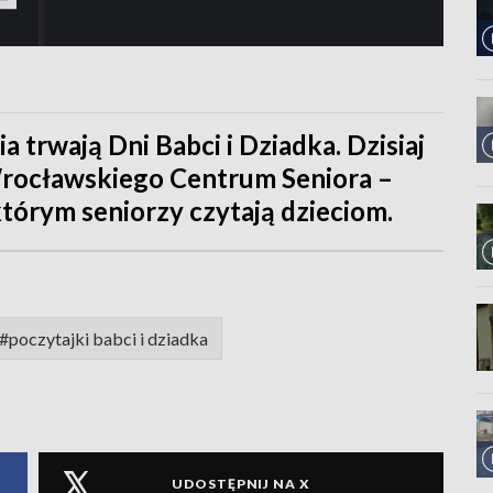
trwają Dni Babci i Dziadka. Dzisiaj
 Wrocławskiego Centrum Seniora –
 którym seniorzy czytają dzieciom.
#poczytajki babci i dziadka
UDOSTĘPNIJ NA X