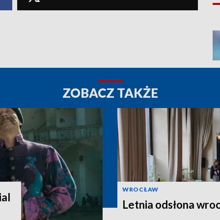
ZOBACZ TAKŻE
WROCŁAW
al
Letnia odsłona wroc