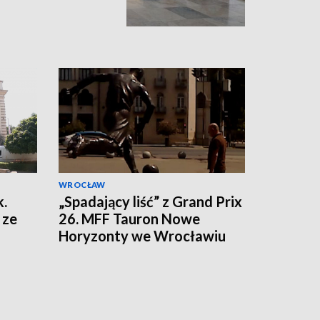
WROCŁAW
k.
„Spadający liść” z Grand Prix
 ze
26. MFF Tauron Nowe
Horyzonty we Wrocławiu