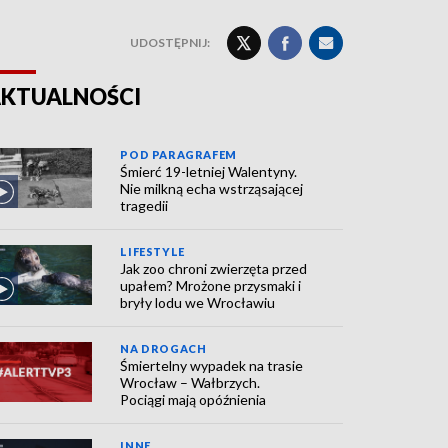
UDOSTĘPNIJ:
KTUALNOŚCI
POD PARAGRAFEM
Śmierć 19-letniej Walentyny.
Nie milkną echa wstrząsającej
tragedii
LIFESTYLE
Jak zoo chroni zwierzęta przed
upałem? Mrożone przysmaki i
bryły lodu we Wrocławiu
NA DROGACH
Śmiertelny wypadek na trasie
Wrocław – Wałbrzych.
Pociągi mają opóźnienia
INNE