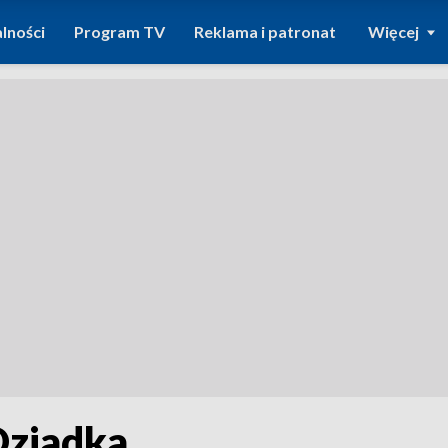
lności
Program TV
Reklama i patronat
Więcej
 Dziadka