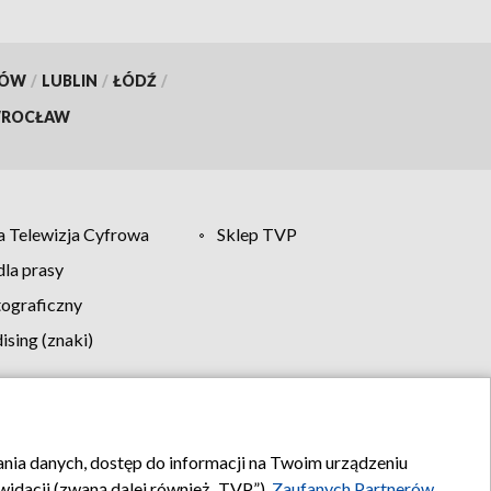
KÓW
/
LUBLIN
/
ŁÓDŹ
/
ROCŁAW
 Telewizja Cyfrowa
Sklep TVP
la prasy
tograficzny
sing (znaki)
klamy
Kontakt
rania danych, dostęp do informacji na Twoim urządzeniu
idacji (zwaną dalej również „TVP”),
Zaufanych Partnerów