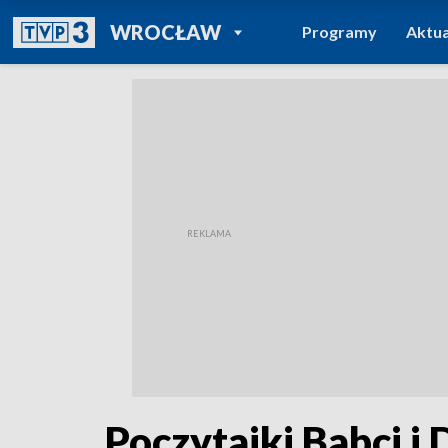
POWRÓT DO
WROCŁAW
Programy
Aktua
TVP REGIONY
Poczytajki Babci i