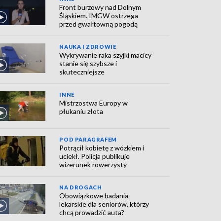
Front burzowy nad Dolnym
Śląskiem. IMGW ostrzega
przed gwałtowną pogodą
NAUKA I ZDROWIE
Wykrywanie raka szyjki macicy
stanie się szybsze i
skuteczniejsze
INNE
Mistrzostwa Europy w
płukaniu złota
POD PARAGRAFEM
Potrącił kobietę z wózkiem i
uciekł. Policja publikuje
wizerunek rowerzysty
NA DROGACH
Obowiązkowe badania
lekarskie dla seniorów, którzy
chcą prowadzić auta?