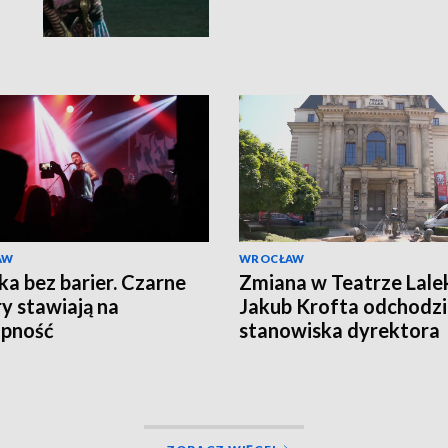
AW
WROCŁAW
a bez barier. Czarne
Zmiana w Teatrze Lale
y stawiają na
Jakub Krofta odchodzi
ępność
stanowiska dyrektora
artystycznego