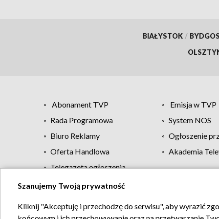
BIAŁYSTOK
/
BYDGO
OLSZTY
Abonament TVP
Emisja w TVP
Rada Programowa
System NOS
Biuro Reklamy
Ogłoszenie pr
Oferta Handlowa
Akademia Tele
Telegazeta ogłoszenia
Szanujemy Twoją prywatność
Regulamin TVP
Kliknij "Akceptuję i przechodzę do serwisu", aby wyrazić zg
końcowym i ich przechowywanie oraz na przetwarzanie Twoich