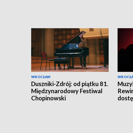
WROCŁAW
WROCŁ
Duszniki-Zdrój: od piątku 81.
Muzyk
Międzynarodowy Festiwal
Rewir
Chopinowski
dost