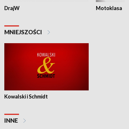
DrajW
Motoklasa
MNIEJSZOŚCI
Kowalski i Schmidt
INNE