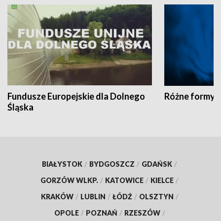
Fundusze Europejskie dla Dolnego
Różne formy t
Śląska
BIAŁYSTOK
/
BYDGOSZCZ
/
GDAŃSK
/
GORZÓW WLKP.
/
KATOWICE
/
KIELCE
/
KRAKÓW
/
LUBLIN
/
ŁÓDŹ
/
OLSZTYN
/
OPOLE
/
POZNAŃ
/
RZESZÓW
/