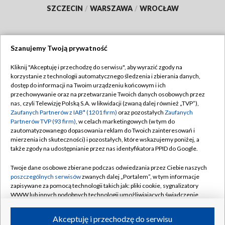
SZCZECIN
/
WARSZAWA
/
WROCŁAW
Szanujemy Twoją prywatność
Dołącz do nas:
Kliknij "Akceptuję i przechodzę do serwisu", aby wyrazić zgody na
korzystanie z technologii automatycznego śledzenia i zbierania danych,
TVP
dostęp do informacji na Twoim urządzeniu końcowym i ich
Abonament TVP
przechowywanie oraz na przetwarzanie Twoich danych osobowych przez
Regulamin TVP
nas, czyli Telewizję Polską S.A. w likwidacji (zwaną dalej również „TVP”),
Emisja w TVP
Polityka prywatności
Zaufanych Partnerów z IAB* (1201 firm)
oraz pozostałych
Zaufanych
Partnerów TVP (93 firm)
, w celach marketingowych (w tym do
Centrum informacji TVP
Moje zgody
zautomatyzowanego dopasowania reklam do Twoich zainteresowań i
mierzenia ich skuteczności) i pozostałych, które wskazujemy poniżej, a
Naziemna Telewizja Cyfrowa
Pomoc
także zgody na udostępnianie przez nas identyfikatora PPID do Google.
Sklep TVP
Biuro reklamy
Twoje dane osobowe zbierane podczas odwiedzania przez Ciebie naszych
Rada Programowa
Kontakt
poszczególnych serwisów
zwanych dalej „Portalem”, w tym informacje
zapisywane za pomocą technologii takich jak: pliki cookie, sygnalizatory
System NOS
WWW lub innych podobnych technologii umożliwiających świadczenie
dopasowanych i bezpiecznych usług, personalizację treści oraz reklam,
Informacje o nadawcy
Kanały
udostępnianie funkcji mediów społecznościowych oraz analizowanie
Akceptuję i przechodzę do serwisu
ruchu w Internecie.
Program dla prasy