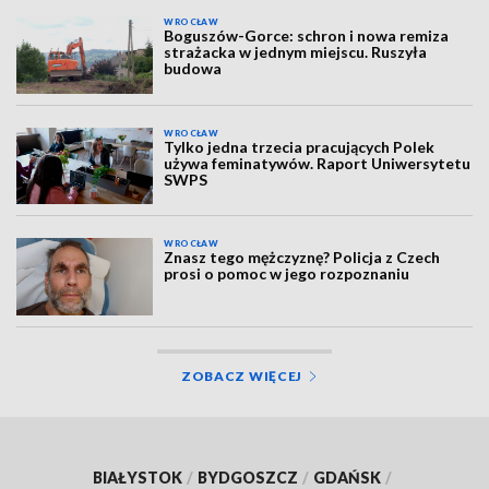
WROCŁAW
Boguszów-Gorce: schron i nowa remiza
strażacka w jednym miejscu. Ruszyła
budowa
WROCŁAW
Tylko jedna trzecia pracujących Polek
używa feminatywów. Raport Uniwersytetu
SWPS
WROCŁAW
Znasz tego mężczyznę? Policja z Czech
prosi o pomoc w jego rozpoznaniu
ZOBACZ WIĘCEJ
BIAŁYSTOK
/
BYDGOSZCZ
/
GDAŃSK
/