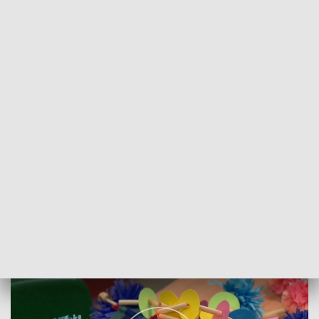
POWRÓT DO
WROCŁAW
TVP REGIONY
Artystyczne podarunki
2023-12-19
Agnieszka Kapłon; bko