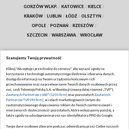
GORZÓW WLKP.
/
KATOWICE
/
KIELCE
/
KRAKÓW
/
LUBLIN
/
ŁÓDŹ
/
OLSZTYN
/
OPOLE
/
POZNAŃ
/
RZESZÓW
/
SZCZECIN
/
WARSZAWA
/
WROCŁAW
Szanujemy Twoją prywatność
Dołącz do nas:
Kliknij "Akceptuję i przechodzę do serwisu", aby wyrazić zgody na
korzystanie z technologii automatycznego śledzenia i zbierania danych,
TVP
dostęp do informacji na Twoim urządzeniu końcowym i ich
Abonament TVP
przechowywanie oraz na przetwarzanie Twoich danych osobowych przez
Regulamin TVP
nas, czyli Telewizję Polską S.A. w likwidacji (zwaną dalej również „TVP”),
Emisja w TVP
Polityka prywatności
Zaufanych Partnerów z IAB* (1201 firm)
oraz pozostałych
Zaufanych
Partnerów TVP (93 firm)
, w celach marketingowych (w tym do
Centrum informacji TVP
Moje zgody
zautomatyzowanego dopasowania reklam do Twoich zainteresowań i
mierzenia ich skuteczności) i pozostałych, które wskazujemy poniżej, a
Naziemna Telewizja Cyfrowa
Pomoc
także zgody na udostępnianie przez nas identyfikatora PPID do Google.
Sklep TVP
Biuro reklamy
Twoje dane osobowe zbierane podczas odwiedzania przez Ciebie naszych