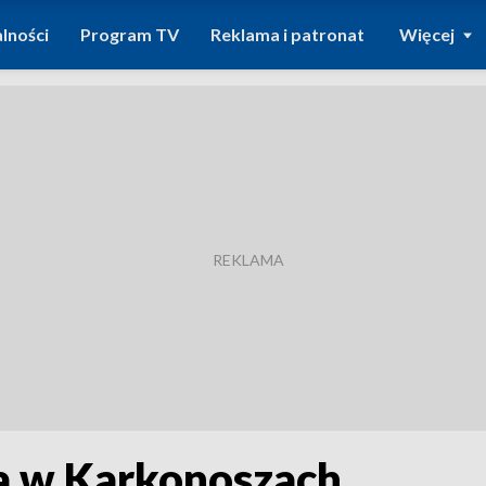
lności
Program TV
Reklama i patronat
Więcej
a w Karkonoszach