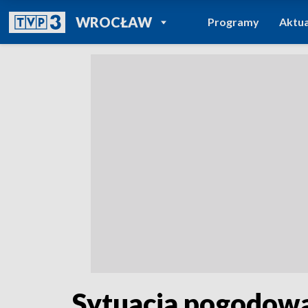
POWRÓT DO
WROCŁAW
Programy
Aktua
TVP REGIONY
Sytuacja pogodow