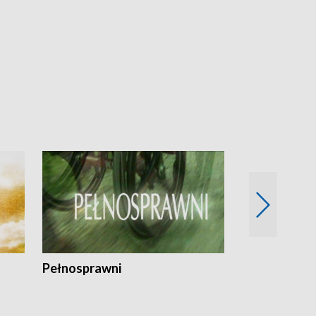
Pełnosprawni
Bezpieczny 