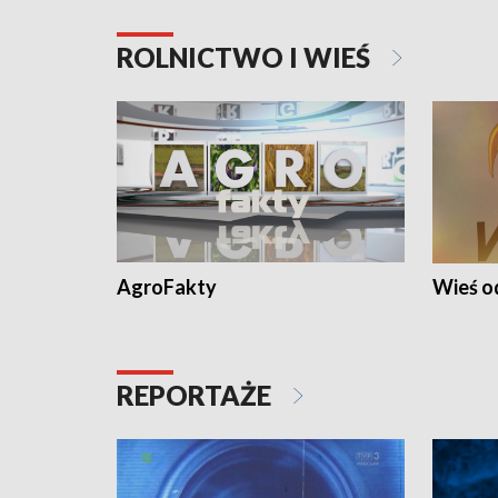
ROLNICTWO I WIEŚ
AgroFakty
Wieś 
REPORTAŻE