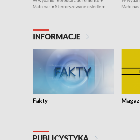
W wydaniu: Refektarz do remontu ●
W wydani
Mało nas ● Sterroryzowane osiedle ●
Mało nas 
Fatalny remont ● Kosztowna ptasia grypa
Sterrory
● Nowa Ruska ● Pociągiem na lotnisko ●
ptasia gr
Koniec upałów ● Kraksa na Tour de
Nowa Rus
Pologne
Koniec u
INFORMACJE
Fakty
Magazy
PUBLICYSTYKA