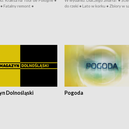
u: Kraksa na Tour de Pologne ●
W wydaniu: Dlaczego zmarła? ● Ściek
● Fatalny remont ●
do rzeki ● Lato w korku ● Zbiory w 
zowane osiedle ● Kosztowna
● Senior za kółkiem ● Złoto dla...
ypa ● Pociągiem na lotnisko ●
cierpiwych ● Mrożonki dla zwierząt
ka ● Refektarz do remontu ●
pałów
n Dolnośląski
Pogoda