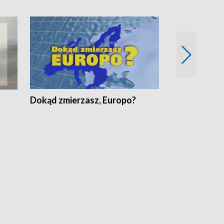
Dokąd zmierzasz, Europo?
Fakty Komen