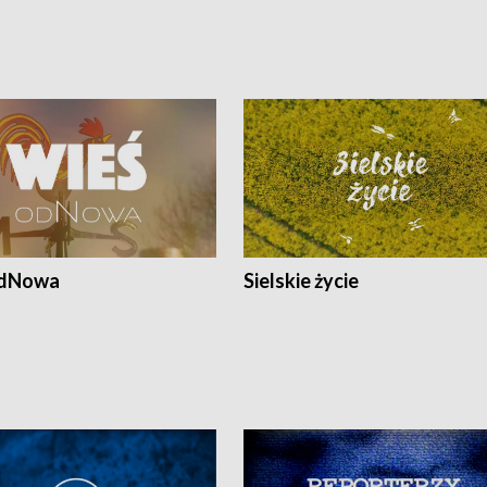
odNowa
Sielskie życie