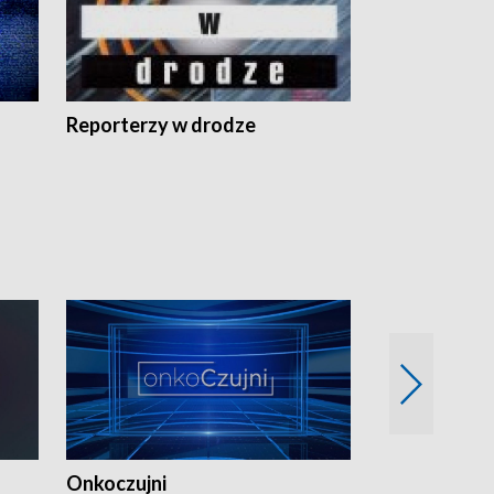
Reporterzy w drodze
Onkoczujni
Recepta na 