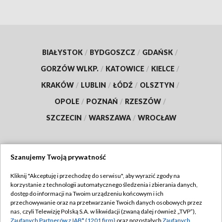
BIAŁYSTOK
/
BYDGOSZCZ
/
GDAŃSK
/
GORZÓW WLKP.
/
KATOWICE
/
KIELCE
/
KRAKÓW
/
LUBLIN
/
ŁÓDŹ
/
OLSZTYN
/
OPOLE
/
POZNAŃ
/
RZESZÓW
/
SZCZECIN
/
WARSZAWA
/
WROCŁAW
Szanujemy Twoją prywatność
Dołącz do nas:
Kliknij "Akceptuję i przechodzę do serwisu", aby wyrazić zgody na
korzystanie z technologii automatycznego śledzenia i zbierania danych,
TVP
dostęp do informacji na Twoim urządzeniu końcowym i ich
Abonament TVP
przechowywanie oraz na przetwarzanie Twoich danych osobowych przez
Regulamin TVP
nas, czyli Telewizję Polską S.A. w likwidacji (zwaną dalej również „TVP”),
Emisja w TVP
Polityka prywatności
Zaufanych Partnerów z IAB* (1201 firm)
oraz pozostałych
Zaufanych