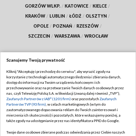
GORZÓW WLKP.
/
KATOWICE
/
KIELCE
/
KRAKÓW
/
LUBLIN
/
ŁÓDŹ
/
OLSZTYN
/
OPOLE
/
POZNAŃ
/
RZESZÓW
/
SZCZECIN
/
WARSZAWA
/
WROCŁAW
Szanujemy Twoją prywatność
Dołącz do nas:
Kliknij "Akceptuję i przechodzę do serwisu", aby wyrazić zgody na
korzystanie z technologii automatycznego śledzenia i zbierania danych,
TVP
dostęp do informacji na Twoim urządzeniu końcowym i ich
Abonament TVP
przechowywanie oraz na przetwarzanie Twoich danych osobowych przez
Regulamin TVP
nas, czyli Telewizję Polską S.A. w likwidacji (zwaną dalej również „TVP”),
Emisja w TVP
Polityka prywatności
Zaufanych Partnerów z IAB* (1201 firm)
oraz pozostałych
Zaufanych
Partnerów TVP (93 firm)
, w celach marketingowych (w tym do
Centrum informacji TVP
Moje zgody
zautomatyzowanego dopasowania reklam do Twoich zainteresowań i
mierzenia ich skuteczności) i pozostałych, które wskazujemy poniżej, a
Naziemna Telewizja Cyfrowa
Pomoc
także zgody na udostępnianie przez nas identyfikatora PPID do Google.
Sklep TVP
Biuro reklamy
Twoje dane osobowe zbierane podczas odwiedzania przez Ciebie naszych