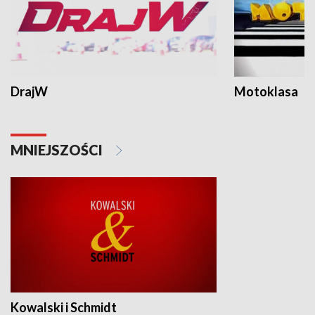
DrajW
Motoklasa
MNIEJSZOŚCI
Kowalski i Schmidt