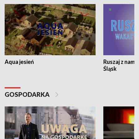
Aqua jesień
Ruszaj z nami
Śląsk
GOSPODARKA