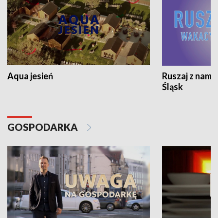
Aqua jesień
Ruszaj z nami
Śląsk
GOSPODARKA