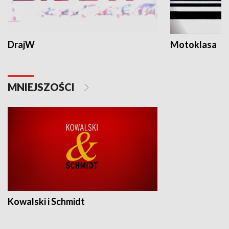
DrajW
Motoklasa
MNIEJSZOŚCI
Kowalski i Schmidt