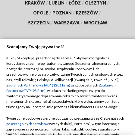
KRAKÓW
/
LUBLIN
/
ŁÓDŹ
/
OLSZTYN
/
OPOLE
/
POZNAŃ
/
RZESZÓW
/
SZCZECIN
/
WARSZAWA
/
WROCŁAW
Szanujemy Twoją prywatność
Dołącz do nas:
Kliknij "Akceptuję i przechodzę do serwisu", aby wyrazić zgody na
korzystanie z technologii automatycznego śledzenia i zbierania danych,
TVP
dostęp do informacji na Twoim urządzeniu końcowym i ich
Abonament TVP
przechowywanie oraz na przetwarzanie Twoich danych osobowych przez
Regulamin TVP
nas, czyli Telewizję Polską S.A. w likwidacji (zwaną dalej również „TVP”),
Emisja w TVP
Polityka prywatności
Zaufanych Partnerów z IAB* (1201 firm)
oraz pozostałych
Zaufanych
Partnerów TVP (93 firm)
, w celach marketingowych (w tym do
Centrum informacji TVP
Moje zgody
zautomatyzowanego dopasowania reklam do Twoich zainteresowań i
mierzenia ich skuteczności) i pozostałych, które wskazujemy poniżej, a
Naziemna Telewizja Cyfrowa
Pomoc
także zgody na udostępnianie przez nas identyfikatora PPID do Google.
Sklep TVP
Biuro reklamy
Twoje dane osobowe zbierane podczas odwiedzania przez Ciebie naszych
Rada Programowa
Kontakt
poszczególnych serwisów
zwanych dalej „Portalem”, w tym informacje
zapisywane za pomocą technologii takich jak: pliki cookie, sygnalizatory
System NOS
WWW lub innych podobnych technologii umożliwiających świadczenie