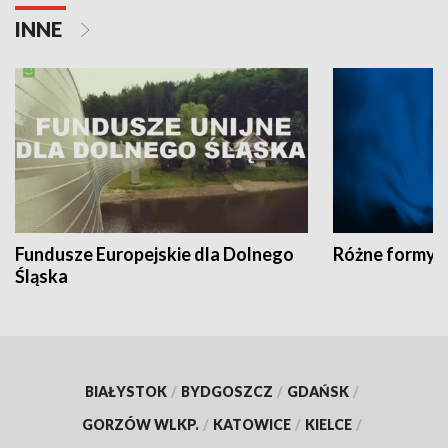
INNE
Fundusze Europejskie dla Dolnego
Różne formy t
Śląska
BIAŁYSTOK
/
BYDGOSZCZ
/
GDAŃSK
/
GORZÓW WLKP.
/
KATOWICE
/
KIELCE
/