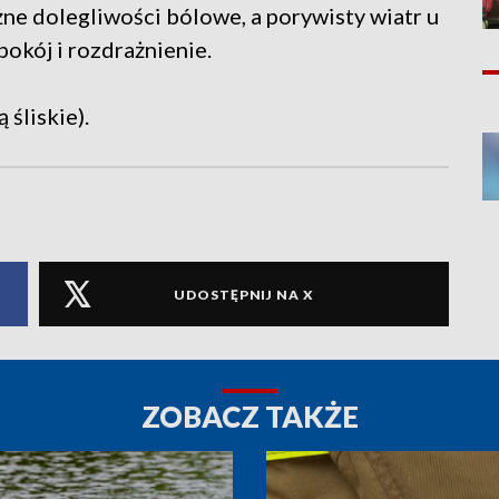
e dolegliwości bólowe, a porywisty wiatr u
kój i rozdrażnienie.
liskie).
UDOSTĘPNIJ NA X
ZOBACZ TAKŻE