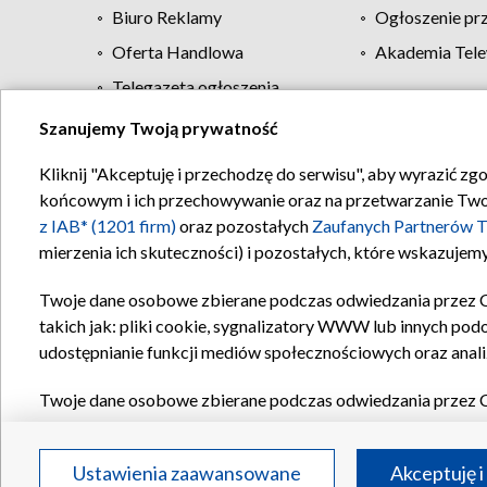
Biuro Reklamy
Ogłoszenie pr
Oferta Handlowa
Akademia Tele
Telegazeta ogłoszenia
Szanujemy Twoją prywatność
Regulamin TVP
Kliknij "Akceptuję i przechodzę do serwisu", aby wyrazić zg
końcowym i ich przechowywanie oraz na przetwarzanie Twoich
z IAB* (1201 firm)
oraz pozostałych
Zaufanych Partnerów T
mierzenia ich skuteczności) i pozostałych, które wskazujemy
Twoje dane osobowe zbierane podczas odwiedzania przez 
takich jak: pliki cookie, sygnalizatory WWW lub innych pod
udostępnianie funkcji mediów społecznościowych oraz anali
Twoje dane osobowe zbierane podczas odwiedzania przez 
plików cookie, informacje o Twoich wyszukiwaniach w serwi
Partnerów TVP
dla realizacji następujących celów i funkc
Ustawienia zaawansowane
Akceptuję i
reklam, tworzenia profilu spersonalizowanych reklam, tworz