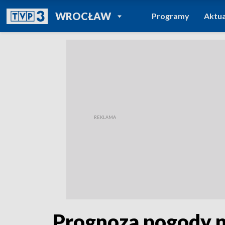
POWRÓT DO
WROCŁAW
Programy
Aktua
TVP REGIONY
Prognoza pogody n