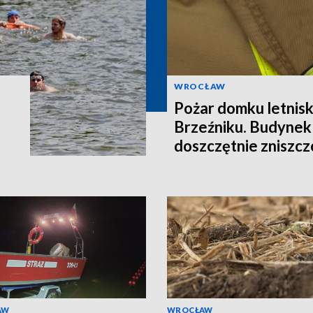
WROCŁAW
Pożar domku letni
Brzeźniku. Budynek
doszczętnie zniszc
AW
WROCŁAW