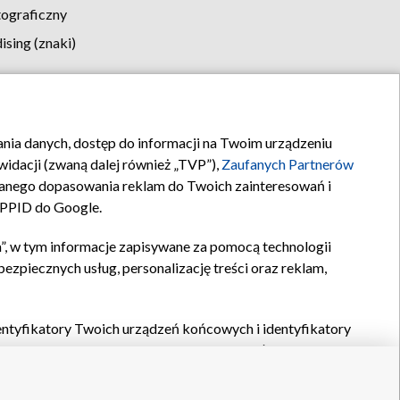
tograficzny
sing (znaki)
klamy
Kontakt
rania danych, dostęp do informacji na Twoim urządzeniu
idacji (zwaną dalej również „TVP”),
Zaufanych Partnerów
anego dopasowania reklam do Twoich zainteresowań i
a PPID do Google.
”, w tym informacje zapisywane za pomocą technologii
zpiecznych usług, personalizację treści oraz reklam,
identyfikatory Twoich urządzeń końcowych i identyfikatory
P,
Zaufanych Partnerów z IAB
oraz pozostałych
Zaufanych
 wyboru podstawowych reklam, wyboru spersonalizowanych
ch treści, pomiaru wydajności reklam, pomiaru wydajności