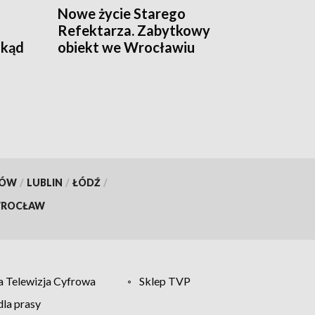
Nowe życie Starego
Refektarza. Zabytkowy
okąd
obiekt we Wrocławiu
atu?
przejdzie renowację
KÓW
/
LUBLIN
/
ŁÓDŹ
/
ROCŁAW
 Telewizja Cyfrowa
Sklep TVP
la prasy