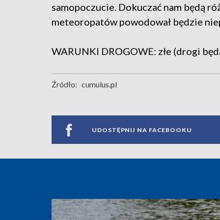
samopoczucie. Dokuczać nam będą różn
meteoropatów powodował będzie niepo
WARUNKI DROGOWE: złe (drogi będą ś
Źródło:
cumulus.pl
UDOSTĘPNIJ NA FACEBOOKU