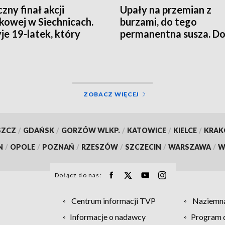
zny finał akcji
Upały na przemian z
kowej w Siechnicach.
burzami, do tego
yje 19-latek, który
permanentna susza. D
ał kolegę
zmierzają zmiany klim
ZOBACZ WIĘCEJ
SZCZ
/
GDAŃSK
/
GORZÓW WLKP.
/
KATOWICE
/
KIELCE
/
KRA
N
/
OPOLE
/
POZNAŃ
/
RZESZÓW
/
SZCZECIN
/
WARSZAWA
/
W
Dołącz do nas:
Centrum informacji TVP
Naziemna
Informacje o nadawcy
Program d