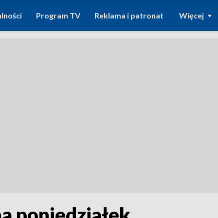
lności
Program TV
Reklama i patronat
Więcej
a poniedziałek