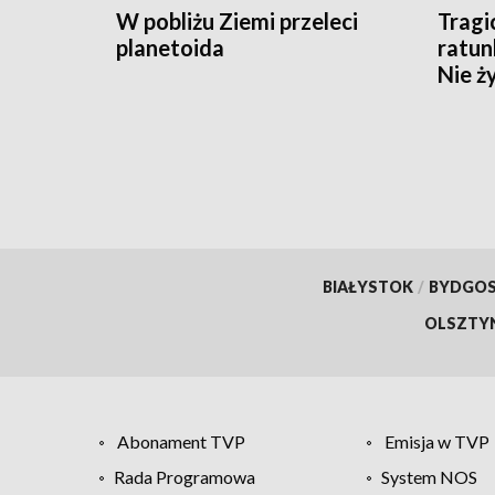
W pobliżu Ziemi przeleci
Tragic
planetoida
ratun
Nie ż
ratow
BIAŁYSTOK
/
BYDGO
OLSZTY
Abonament TVP
Emisja w TVP
Rada Programowa
System NOS