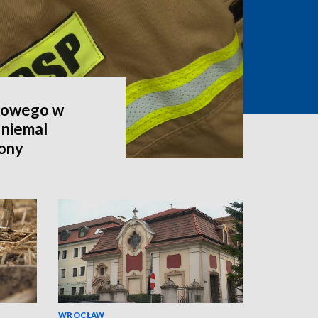
skowego w
 niemal
zony
WROCŁAW