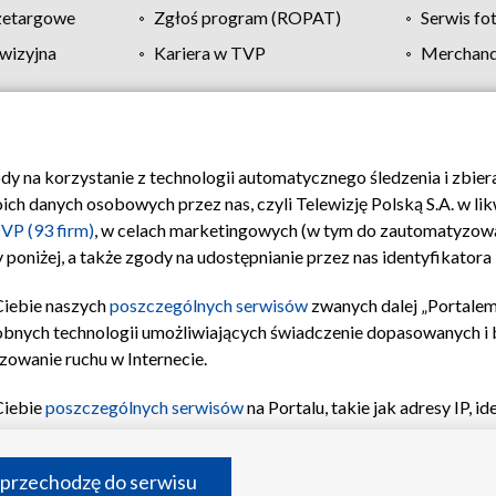
zetargowe
Zgłoś program (ROPAT)
Serwis fo
wizyjna
Kariera w TVP
Merchandi
Polityka prywatności
Moje zgody
Pomoc
Biuro re
ody na korzystanie z technologii automatycznego śledzenia i zbie
 danych osobowych przez nas, czyli Telewizję Polską S.A. w likw
VP (93 firm)
, w celach marketingowych (w tym do zautomatyzow
 poniżej, a także zgody na udostępnianie przez nas identyfikator
Ciebie naszych
poszczególnych serwisów
zwanych dalej „Portalem
obnych technologii umożliwiających świadczenie dopasowanych i be
zowanie ruchu w Internecie.
Ciebie
poszczególnych serwisów
na Portalu, takie jak adresy IP, 
sach Portalu czy historia odwiedzin będą przetwarzane przez TV
ji: przechowywania informacji na urządzeniu lub dostęp do nich,
©2026 Telewizja Polska S.A. w likwidacji
 przechodzę do serwisu
enia profilu spersonalizowanych treści, wyboru spersonalizowany