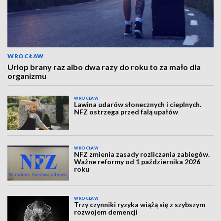
WROCŁAW
Urlop brany raz albo dwa razy do roku to za mało dla
organizmu
WROCŁAW
Lawina udarów słonecznych i cieplnych.
NFZ ostrzega przed falą upałów
WROCŁAW
NFZ zmienia zasady rozliczania zabiegów.
Ważne reformy od 1 października 2026
roku
WROCŁAW
Trzy czynniki ryzyka wiążą się z szybszym
rozwojem demencji