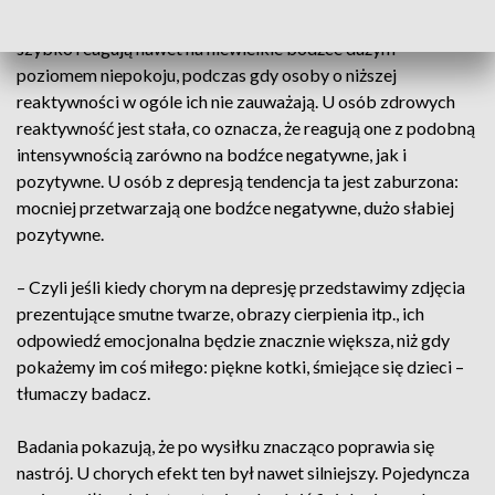
charakteryzują się wyższą reaktywnością emocjonalną,
szybko reagują nawet na niewielkie bodźce dużym
poziomem niepokoju, podczas gdy osoby o niższej
reaktywności w ogóle ich nie zauważają. U osób zdrowych
reaktywność jest stała, co oznacza, że reagują one z podobną
intensywnością zarówno na bodźce negatywne, jak i
pozytywne. U osób z depresją tendencja ta jest zaburzona:
mocniej przetwarzają one bodźce negatywne, dużo słabiej
pozytywne.
– Czyli jeśli kiedy chorym na depresję przedstawimy zdjęcia
prezentujące smutne twarze, obrazy cierpienia itp., ich
odpowiedź emocjonalna będzie znacznie większa, niż gdy
pokażemy im coś miłego: piękne kotki, śmiejące się dzieci –
tłumaczy badacz.
Badania pokazują, że po wysiłku znacząco poprawia się
nastrój. U chorych efekt ten był nawet silniejszy. Pojedyncza