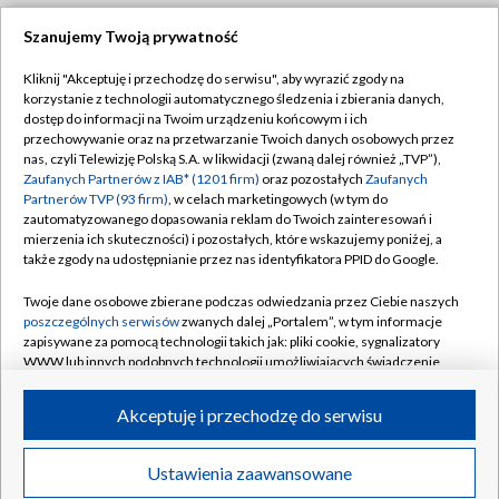
Szanujemy Twoją prywatność
Dołącz do nas:
Kliknij "Akceptuję i przechodzę do serwisu", aby wyrazić zgody na
korzystanie z technologii automatycznego śledzenia i zbierania danych,
TVP
dostęp do informacji na Twoim urządzeniu końcowym i ich
Abonament TVP
przechowywanie oraz na przetwarzanie Twoich danych osobowych przez
Regulamin TVP
nas, czyli Telewizję Polską S.A. w likwidacji (zwaną dalej również „TVP”),
Emisja w TVP
Polityka prywatności
Zaufanych Partnerów z IAB* (1201 firm)
oraz pozostałych
Zaufanych
Partnerów TVP (93 firm)
, w celach marketingowych (w tym do
Centrum informacji TVP
Moje zgody
zautomatyzowanego dopasowania reklam do Twoich zainteresowań i
mierzenia ich skuteczności) i pozostałych, które wskazujemy poniżej, a
Naziemna Telewizja Cyfrowa
Pomoc
także zgody na udostępnianie przez nas identyfikatora PPID do Google.
Sklep TVP
Biuro reklamy
Twoje dane osobowe zbierane podczas odwiedzania przez Ciebie naszych
Rada Programowa
Kontakt
poszczególnych serwisów
zwanych dalej „Portalem”, w tym informacje
zapisywane za pomocą technologii takich jak: pliki cookie, sygnalizatory
System NOS
WWW lub innych podobnych technologii umożliwiających świadczenie
dopasowanych i bezpiecznych usług, personalizację treści oraz reklam,
Informacje o nadawcy
Kanały
udostępnianie funkcji mediów społecznościowych oraz analizowanie
Akceptuję i przechodzę do serwisu
ruchu w Internecie.
Program dla prasy
©2026 Telewizja Polska S.A. w likwidacji
Biuro Reklamy
Twoje dane osobowe zbierane podczas odwiedzania przez Ciebie
Ustawienia zaawansowane
poszczególnych serwisów
na Portalu, takie jak adresy IP, identyfikatory
Ogłoszenie przetargowe