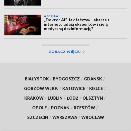
WROCŁAW
„Doktor AI”. Jak fałszywi lekarze z
internetu udają ekspertów i sieją
medyczną dezinformację?
ZOBACZ WIĘCEJ
BIAŁYSTOK
/
BYDGOSZCZ
/
GDAŃSK
/
GORZÓW WLKP.
/
KATOWICE
/
KIELCE
/
KRAKÓW
/
LUBLIN
/
ŁÓDŹ
/
OLSZTYN
/
OPOLE
/
POZNAŃ
/
RZESZÓW
/
SZCZECIN
/
WARSZAWA
/
WROCŁAW