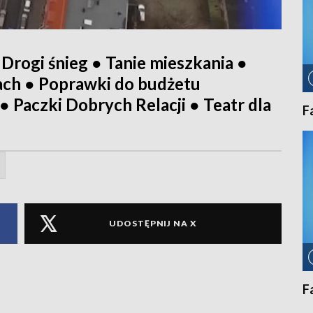
 Drogi śnieg ● Tanie mieszkania ●
ch ● Poprawki do budżetu
● Paczki Dobrych Relacji ● Teatr dla
F
UDOSTĘPNIJ NA X
F