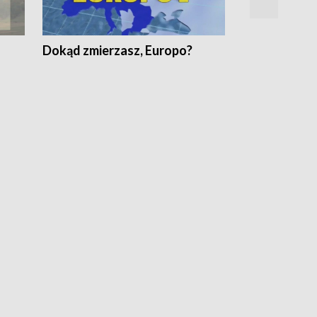
Dokąd zmierzasz, Europo?
Fakty Komen