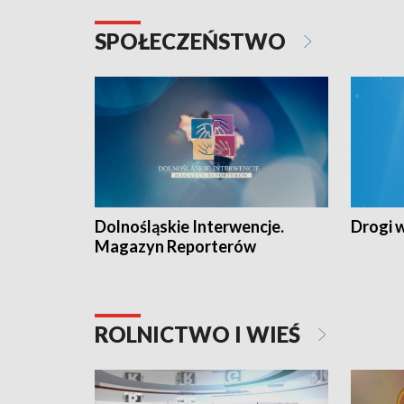
SPOŁECZEŃSTWO
Dolnośląskie Interwencje.
Drogi 
Magazyn Reporterów
ROLNICTWO I WIEŚ