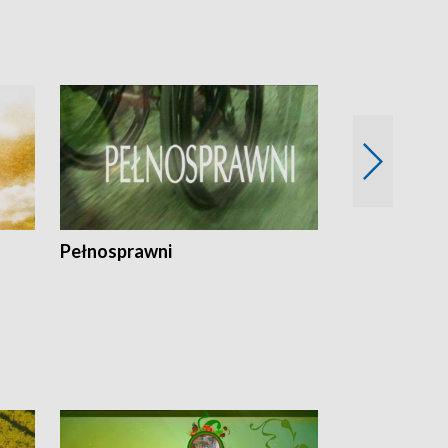
Pełnosprawni
Bezpieczny 