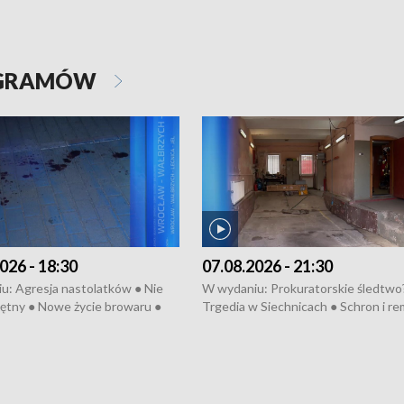
OGRAMÓW
026 - 18:30
07.08.2026 - 21:30
u: Agresja nastolatków ● Nie
W wydaniu: Prokuratorskie śledtwo
ętny ● Nowe życie browaru ●
Trgedia w Siechnicach ● Schron i re
łodzko ● Złotoryjskie złoto ●
Mateusz Morawiecki we Wrocławiu 
ień Pszczół ● Chopin w
edycja Międzynarodowego Festiwal
ch ● Uwaga! Hulajnoga
Chopinowskiego ● Na pomoc Hiszp
● Odbudowa po powodzi ● Filmowy
Lubomierz