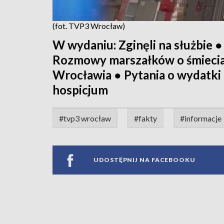
(fot. TVP3 Wrocław)
W wydaniu: Zginęli na służbie ●
Rozmowy marszałków o śmiecia
Wrocławia ● Pytania o wydatki 
hospicjum
#tvp3 wrocław
#fakty
#informacje
UDOSTĘPNIJ NA FACEBOOKU