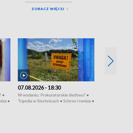
ZOBACZ WIĘCEJ
07.08.2026 - 18:30
06.08.2026 - 
? ●
W wydaniu: Prokuratorskie śledtwo? ●
W wydaniu: Refe
miza ●
Trgedia w Siechnicach ● Schron i remiza ●
Mało nas ● Ster
● 81.
Mateusz Morawiecki we Wrocławiu ● 81.
Fatalny remont 
u
edycja Międzynarodowego Festiwalu
● Nowa Ruska ● P
anom
Chopinowskiego ● Na pomoc Hiszpanom
Koniec upałów ●
● Odbudowa po powodzi ● Filmowy
Pologne
Lubomierz