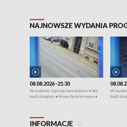
NAJNOWSZE WYDANIA PR
08.08.2026 -21:30
08.08.2
W wydaniu: Agresja nastolatków ● Nie
W wydani
bądź obojętny ● Nowe życie browaru ●
bądź oboj
Bitwa o Kłodzko ● Złotoryjskie złoto ●
Bitwa o K
Wielki Dzień Pszczół ● Chopin w
Wielki Dz
Dusznikach ● Uwaga! Hulajnoga
Dusznika
INFORMACJE