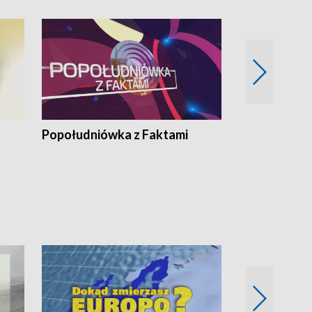
Popołudniówka z Faktami
Z Unią na Ty