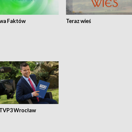
wa Faktów
Teraz wieś
 TVP3 Wrocław