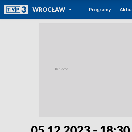
POWRÓT DO
WROCŁAW
Programy
Aktua
TVP REGIONY
05.12.2023 - 18:30