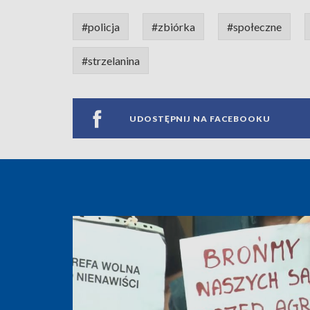
#policja
#zbiórka
#społeczne
#strzelanina
UDOSTĘPNIJ NA FACEBOOKU