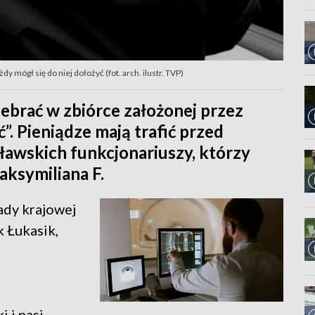
dy mógł się do niej dołożyć (fot. arch. ilustr. TVP)
 zebrać w zbiórce założonej przez
”. Pieniądze mają trafić przed
ławskich funkcjonariuszy, którzy
aksymiliana F.
ady krajowej
k Łukasik,
 i nasi