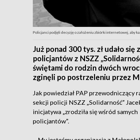
Policjanci podjęli decyzję o założeniu zbiórki internetowej, aby każ
Już ponad 300 tys. zł udało się
policjantów z NSZZ „Solidarność
świętami do rodzin dwóch wroc
zginęli po postrzeleniu przez M
Jak powiedział PAP przewodniczący r
sekcji policji NSZZ „Solidarność” Jace
inicjatywa „zrodziła się wśród samych
policjantów”.
– My jesteśmy organizacją z Małopolski