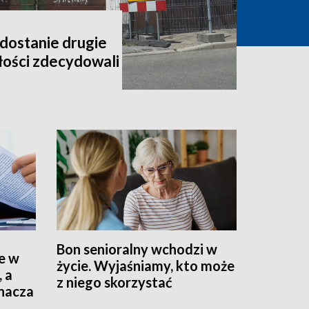
dostanie drugie
złości zdecydowali
Bon senioralny wchodzi w
e w
życie. Wyjaśniamy, kto może
, a
z niego skorzystać
znacza