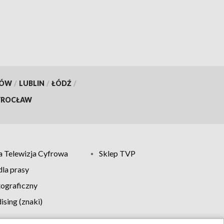
KÓW
/
LUBLIN
/
ŁÓDŹ
/
ROCŁAW
 Telewizja Cyfrowa
Sklep TVP
la prasy
tograficzny
sing (znaki)