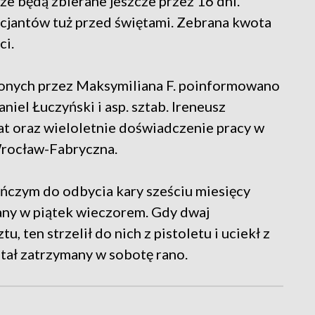
ze będą zbierane jeszcze przez 16 dni.
licjantów tuż przed świętami. Zebrana kwota
ci.
lonych przez Maksymiliana F. poinformowano
aniel Łuczyński i asp. sztab. Ireneusz
at oraz wieloletnie doświadczenie pracy w
 Wrocław-Fabryczna.
ończym do odbycia kary sześciu miesięcy
many w piątek wieczorem. Gdy dwaj
, ten strzelił do nich z pistoletu i uciekł z
tał zatrzymany w sobotę rano.