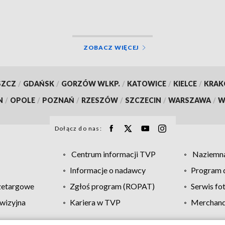
ZOBACZ WIĘCEJ
SZCZ
/
GDAŃSK
/
GORZÓW WLKP.
/
KATOWICE
/
KIELCE
/
KRA
N
/
OPOLE
/
POZNAŃ
/
RZESZÓW
/
SZCZECIN
/
WARSZAWA
/
W
Dołącz do nas:
Centrum informacji TVP
Naziemna
Informacje o nadawcy
Program d
zetargowe
Zgłoś program (ROPAT)
Serwis fo
wizyjna
Kariera w TVP
Merchandi