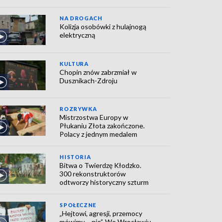
NA DROGACH
Kolizja osobówki z hulajnogą
elektryczną
KULTURA
Chopin znów zabrzmiał w
Dusznikach-Zdroju
ROZRYWKA
Mistrzostwa Europy w
Płukaniu Złota zakończone.
Polacy z jednym medalem
HISTORIA
Bitwa o Twierdzę Kłodzko.
300 rekonstruktorów
odtworzy historyczny szturm
SPOŁECZNE
„Hejtowi, agresji, przemocy
mówimy – nie”. We Wrocławiu