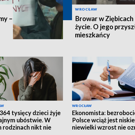
WROCŁAW
imy –
Browar w Ziębicach 
życie. O jego przys
mieszkańcy
AW
WROCŁAW
364 tysięcy dzieci żyje
Ekonomista: bezroboci
ajnym ubóstwie. W
Polsce wciąż jest niskie
h rodzinach nikt nie
niewielki wzrost nie o
 o wakacjach
problemów