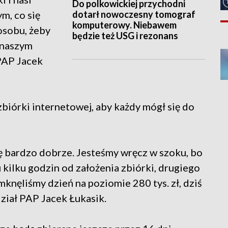
Do polkowickiej przychodni
dotarł nowoczesny tomograf
ym, co się
komputerowy. Niebawem
posobu, żeby
będzie też USG i rezonans
 naszym
PAP Jacek
 zbiórki internetowej, aby każdy mógł się do
 się bardzo dobrze. Jesteśmy wręcz w szoku, bo
u kilku godzin od założenia zbiórki, drugiego
amknęliśmy dzień na poziomie 280 tys. zł, dziś
dział PAP Jacek Łukasik.