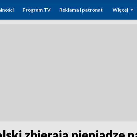
lności
Program TV
Reklama i patronat
Więcej
Polski zbierają pieniądze 