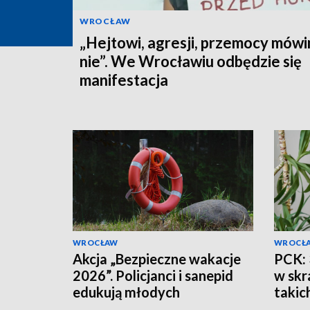
WROCŁAW
„Hejtowi, agresji, przemocy mów
nie”. We Wrocławiu odbędzie się
manifestacja
WROCŁAW
WROCŁ
Akcja „Bezpieczne wakacje
PCK: 
2026”. Policjanci i sanepid
w skr
edukują młodych
takic
sportowców w Miliczu
myśli