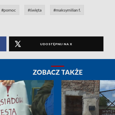
#pomoc
#święta
#maksymilian f.
UDOSTĘPNIJ NA X
ZOBACZ TAKŻE