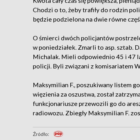
Kwota cały czas się powiększa, pieniąd
Chodzi o to, żeby trafiły do rodzin po
będzie podzielona na dwie równe częś
O śmierci dwóch policjantów postrze
w poniedziałek. Zmarli to asp. sztab. D
Michalak. Mieli odpowiednio 45 i 47 l
policji. Byli związani z komisariatem
Maksymilian F., poszukiwany listem g
więzienia za oszustwa, został zatrzy
funkcjonariusze przewozili go do aresztu
radiowozu. Zbiegły Maksymilian F. zos
Źródło: