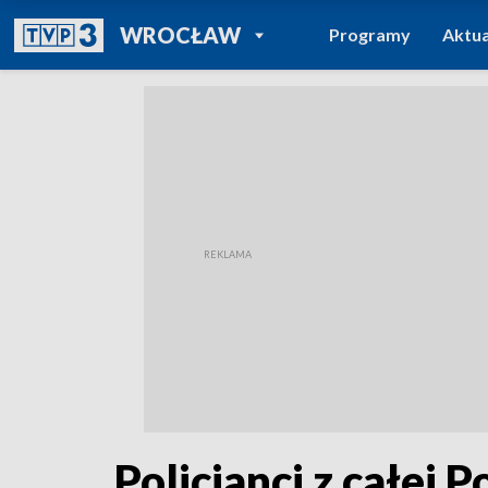
POWRÓT DO
WROCŁAW
Programy
Aktua
TVP REGIONY
Policjanci z całej 