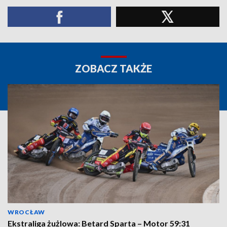
ZOBACZ TAKŻE
WROCŁAW
Ekstraliga żużlowa: Betard Sparta – Motor 59:31