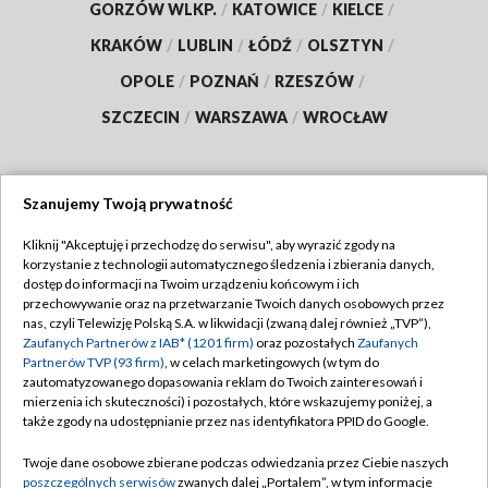
GORZÓW WLKP.
/
KATOWICE
/
KIELCE
/
KRAKÓW
/
LUBLIN
/
ŁÓDŹ
/
OLSZTYN
/
OPOLE
/
POZNAŃ
/
RZESZÓW
/
SZCZECIN
/
WARSZAWA
/
WROCŁAW
Szanujemy Twoją prywatność
Dołącz do nas:
Kliknij "Akceptuję i przechodzę do serwisu", aby wyrazić zgody na
korzystanie z technologii automatycznego śledzenia i zbierania danych,
TVP
dostęp do informacji na Twoim urządzeniu końcowym i ich
Abonament TVP
przechowywanie oraz na przetwarzanie Twoich danych osobowych przez
Regulamin TVP
nas, czyli Telewizję Polską S.A. w likwidacji (zwaną dalej również „TVP”),
Emisja w TVP
Polityka prywatności
Zaufanych Partnerów z IAB* (1201 firm)
oraz pozostałych
Zaufanych
Partnerów TVP (93 firm)
, w celach marketingowych (w tym do
Centrum informacji TVP
Moje zgody
zautomatyzowanego dopasowania reklam do Twoich zainteresowań i
mierzenia ich skuteczności) i pozostałych, które wskazujemy poniżej, a
Naziemna Telewizja Cyfrowa
Pomoc
także zgody na udostępnianie przez nas identyfikatora PPID do Google.
Sklep TVP
Biuro reklamy
Twoje dane osobowe zbierane podczas odwiedzania przez Ciebie naszych
Rada Programowa
Kontakt
poszczególnych serwisów
zwanych dalej „Portalem”, w tym informacje