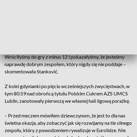
– W tej hali i przy tych kibicach zawsze ciężko się gra. W
pierwszej połowie dobrze spisywałyśmy się w obronie,
jednak wysiłek włożony w defensywę został zniweczony
przez ofensywne zbiórki rywalek, które ponawiały swoje
akcje. Nie był to najlepszy mecz w naszym wykonaniu,
spodziewam się, że w kolejnym wypadniemy lepiej, ale jestem
szczęśliwa, bo wykonałyśmy kawał dobrej roboty.
Wróciłyśmy do gry z minus 12 i pokazałyśmy, że jesteśmy
naprawdę dobrym zespołem, który nigdy się nie poddaje –
skomentowała Stanković.
Z kolei gdynianki po pięciu wcześniejszych zwycięstwach, w
tym 80:59 nad obrońcą tytułu Polskim Cukrem AZS UMCS
Lublin, zanotowały pierwszą we własnej hali ligową porażkę.
– Przed meczem mówiłem dziewczynom, że jest to dla nas
świetna okazja, aby zobaczyć jak się rozwijamy na tle silnego
zespołu, który z powodzeniem rywalizuje w Eurolidze. Nie