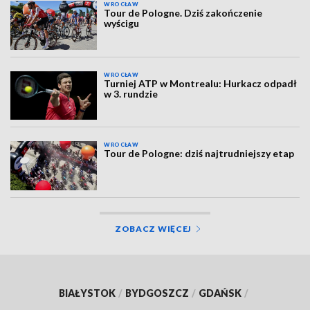
WROCŁAW
Tour de Pologne. Dziś zakończenie
wyścigu
WROCŁAW
Turniej ATP w Montrealu: Hurkacz odpadł
w 3. rundzie
WROCŁAW
Tour de Pologne: dziś najtrudniejszy etap
ZOBACZ WIĘCEJ
BIAŁYSTOK
/
BYDGOSZCZ
/
GDAŃSK
/