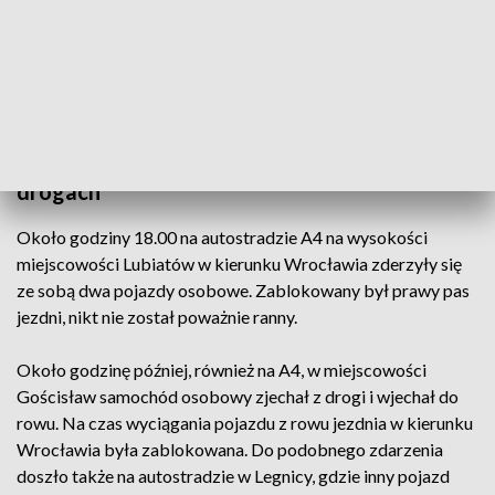
jest zablokowana.
Na miejscu zdarzenia pracują służby. Utrudnienia mogą
potrwać ok. 4 godzin.
Niespokojny wieczór na dolnośląskich
drogach
Około godziny 18.00 na autostradzie A4 na wysokości
miejscowości Lubiatów w kierunku Wrocławia zderzyły się
ze sobą dwa pojazdy osobowe. Zablokowany był prawy pas
jezdni, nikt nie został poważnie ranny.
Około godzinę później, również na A4, w miejscowości
Gościsław samochód osobowy zjechał z drogi i wjechał do
rowu. Na czas wyciągania pojazdu z rowu jezdnia w kierunku
Wrocławia była zablokowana. Do podobnego zdarzenia
doszło także na autostradzie w Legnicy, gdzie inny pojazd