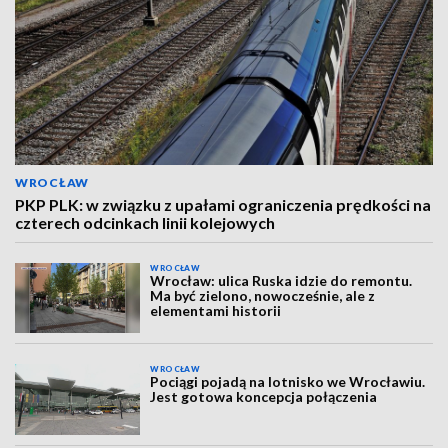
WROCŁAW
PKP PLK: w związku z upałami ograniczenia prędkości na
czterech odcinkach linii kolejowych
WROCŁAW
Wrocław: ulica Ruska idzie do remontu.
Ma być zielono, nowocześnie, ale z
elementami historii
WROCŁAW
Pociągi pojadą na lotnisko we Wrocławiu.
Jest gotowa koncepcja połączenia