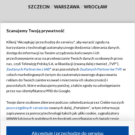
SZCZECIN
/
WARSZAWA
/
WROCŁAW
Szanujemy Twoją prywatność
Dołącz do nas:
Kliknij "Akceptuję i przechodzę do serwisu", aby wyrazić zgody na
korzystanie z technologii automatycznego śledzenia i zbierania danych,
TVP
dostęp do informacji na Twoim urządzeniu końcowym i ich
Abonament TVP
przechowywanie oraz na przetwarzanie Twoich danych osobowych przez
Regulamin TVP
nas, czyli Telewizję Polską S.A. w likwidacji (zwaną dalej również „TVP”),
Emisja w TVP
Polityka prywatności
Zaufanych Partnerów z IAB*
oraz pozostałych
Zaufanych Partnerów TVP
, w
celach marketingowych (w tym do zautomatyzowanego dopasowania
Centrum informacji TVP
Moje zgody
reklam do Twoich zainteresowań i mierzenia ich skuteczności) i
pozostałych, które wskazujemy poniżej, a także zgody na udostępnianie
Naziemna Telewizja Cyfrowa
Pomoc
przez nas identyfikatora PPID do Google.
Sklep TVP
Biuro reklamy
Twoje dane osobowe zbierane podczas odwiedzania przez Ciebie naszych
Rada Programowa
Kontakt
poszczególnych serwisów
zwanych dalej „Portalem”, w tym informacje
zapisywane za pomocą technologii takich jak: pliki cookie, sygnalizatory
System NOS
WWW lub innych podobnych technologii umożliwiających świadczenie
dopasowanych i bezpiecznych usług, personalizację treści oraz reklam,
Informacje o nadawcy
Kanały
udostępnianie funkcji mediów społecznościowych oraz analizowanie
Akceptuję i przechodzę do serwisu
ruchu w Internecie.