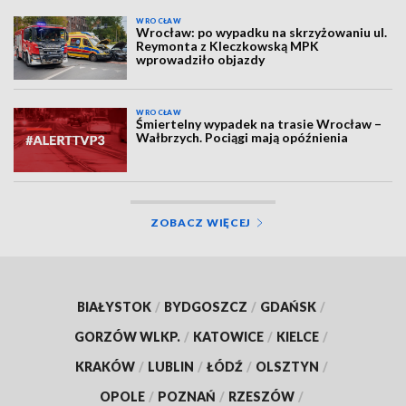
WROCŁAW
Wrocław: po wypadku na skrzyżowaniu ul.
Reymonta z Kleczkowską MPK
wprowadziło objazdy
WROCŁAW
Śmiertelny wypadek na trasie Wrocław –
Wałbrzych. Pociągi mają opóźnienia
ZOBACZ WIĘCEJ
BIAŁYSTOK
/
BYDGOSZCZ
/
GDAŃSK
/
GORZÓW WLKP.
/
KATOWICE
/
KIELCE
/
KRAKÓW
/
LUBLIN
/
ŁÓDŹ
/
OLSZTYN
/
OPOLE
/
POZNAŃ
/
RZESZÓW
/