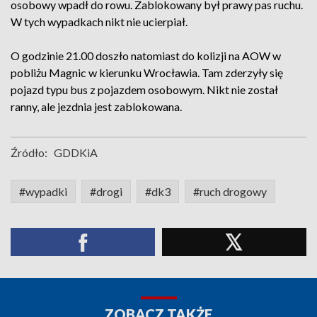
osobowy wpadł do rowu. Zablokowany był prawy pas ruchu.
W tych wypadkach nikt nie ucierpiał.
O godzinie 21.00 doszło natomiast do kolizji na AOW w
pobliżu Magnic w kierunku Wrocławia. Tam zderzyły się
pojazd typu bus z pojazdem osobowym. Nikt nie został
ranny, ale jezdnia jest zablokowana.
Źródło:
GDDKiA
#wypadki
#drogi
#dk3
#ruch drogowy
ZOBACZ TAKŻE