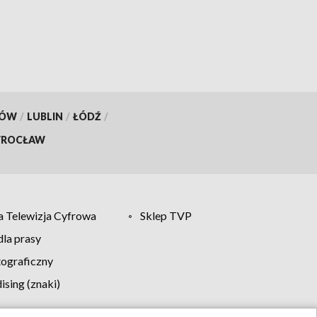
KÓW
/
LUBLIN
/
ŁÓDŹ
/
ROCŁAW
 Telewizja Cyfrowa
Sklep TVP
la prasy
tograficzny
sing (znaki)