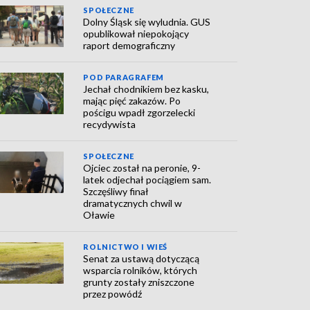
SPOŁECZNE
Dolny Śląsk się wyludnia. GUS
opublikował niepokojący
raport demograficzny
POD PARAGRAFEM
Jechał chodnikiem bez kasku,
mając pięć zakazów. Po
pościgu wpadł zgorzelecki
recydywista
SPOŁECZNE
Ojciec został na peronie, 9-
latek odjechał pociągiem sam.
Szczęśliwy finał
dramatycznych chwil w
Oławie
ROLNICTWO I WIEŚ
Senat za ustawą dotyczącą
wsparcia rolników, których
grunty zostały zniszczone
przez powódź