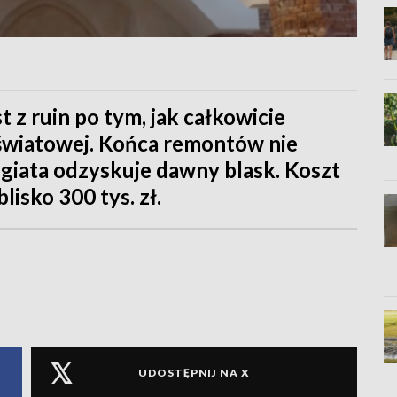
t z ruin po tym, jak całkowicie
y światowej. Końca remontów nie
egiata odzyskuje dawny blask. Koszt
isko 300 tys. zł.
UDOSTĘPNIJ NA X