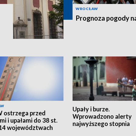
WROCŁAW
Prognoza pogody na
AW
Upały i burze.
 ostrzega przed
Wprowadzono alerty
mi i upałami do 38 st.
najwyższego stopnia
 14 województwach
 RCB