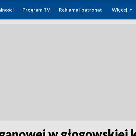
lności
Program TV
Reklama i patronat
Więcej
anowej w głogowskiej k