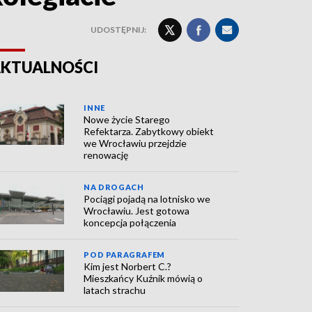
UDOSTĘPNIJ:
KTUALNOŚCI
INNE
Nowe życie Starego
Refektarza. Zabytkowy obiekt
we Wrocławiu przejdzie
renowację
NA DROGACH
Pociągi pojadą na lotnisko we
Wrocławiu. Jest gotowa
koncepcja połączenia
POD PARAGRAFEM
Kim jest Norbert C.?
Mieszkańcy Kuźnik mówią o
latach strachu