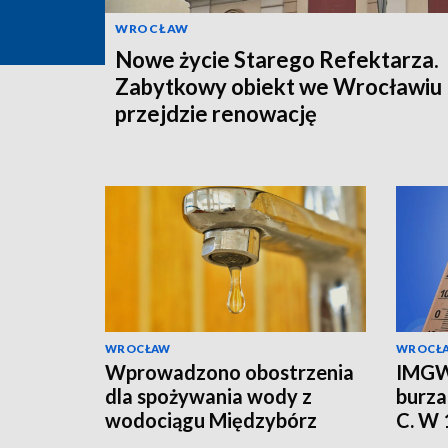
WROCŁAW
Nowe życie Starego Refektarza.
Zabytkowy obiekt we Wrocławiu
przejdzie renowację
WROCŁAW
WROCŁ
Wprowadzono obostrzenia
IMGW
dla spożywania wody z
burza
wodociągu Międzybórz
C. W
alert