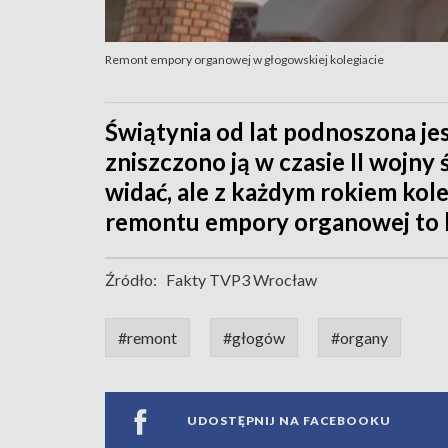
Remont empory organowej w głogowskiej kolegiacie
Świątynia od lat podnoszona jes
zniszczono ją w czasie II wojn
widać, ale z każdym rokiem kol
remontu empory organowej to bl
Źródło:
Fakty TVP3 Wrocław
#remont
#głogów
#organy
UDOSTĘPNIJ NA FACEBOOKU