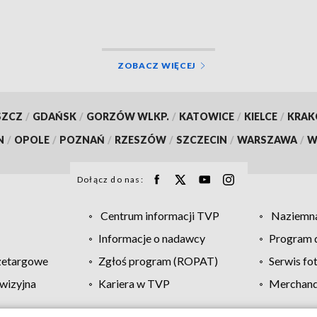
ZOBACZ WIĘCEJ
SZCZ
/
GDAŃSK
/
GORZÓW WLKP.
/
KATOWICE
/
KIELCE
/
KRA
N
/
OPOLE
/
POZNAŃ
/
RZESZÓW
/
SZCZECIN
/
WARSZAWA
/
W
Dołącz do nas:
Centrum informacji TVP
Naziemna
Informacje o nadawcy
Program d
zetargowe
Zgłoś program (ROPAT)
Serwis fo
wizyjna
Kariera w TVP
Merchandi