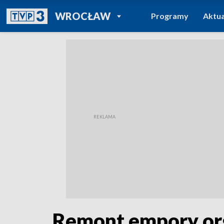
POWRÓT DO
WROCŁAW
Programy
Aktua
TVP REGIONY
Remont empory org