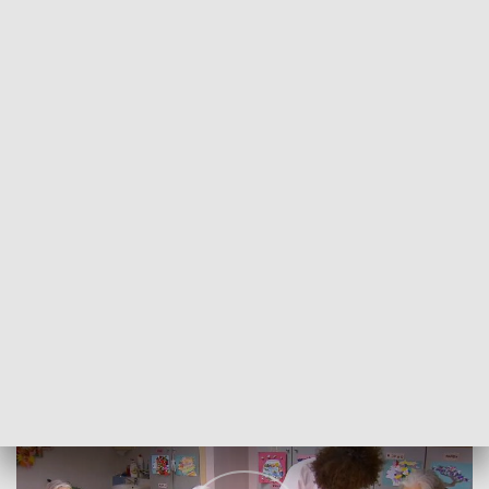
POWRÓT DO
WROCŁAW
TVP REGIONY
Wolontariusze poszukiwani
2023-11-27
Monika Drążewska; bko