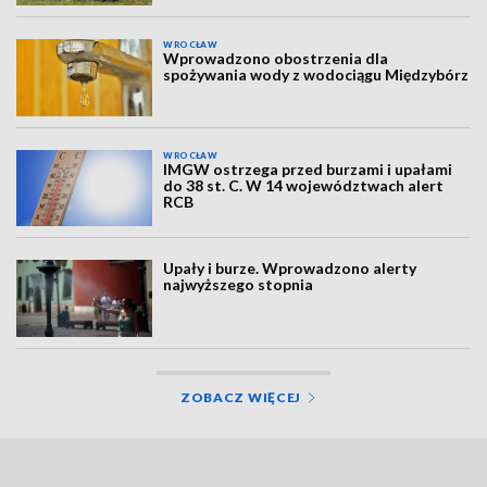
WROCŁAW
Wprowadzono obostrzenia dla
spożywania wody z wodociągu Międzybórz
WROCŁAW
IMGW ostrzega przed burzami i upałami
do 38 st. C. W 14 województwach alert
RCB
Upały i burze. Wprowadzono alerty
najwyższego stopnia
ZOBACZ WIĘCEJ