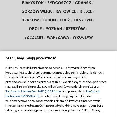
BIAŁYSTOK
/
BYDGOSZCZ
/
GDAŃSK
/
GORZÓW WLKP.
/
KATOWICE
/
KIELCE
/
KRAKÓW
/
LUBLIN
/
ŁÓDŹ
/
OLSZTYN
/
OPOLE
/
POZNAŃ
/
RZESZÓW
/
SZCZECIN
/
WARSZAWA
/
WROCŁAW
Szanujemy Twoją prywatność
Dołącz do nas:
Kliknij "Akceptuję i przechodzę do serwisu", aby wyrazić zgody na
korzystanie z technologii automatycznego śledzenia i zbierania danych,
TVP
dostęp do informacji na Twoim urządzeniu końcowym i ich
Abonament TVP
przechowywanie oraz na przetwarzanie Twoich danych osobowych przez
Regulamin TVP
nas, czyli Telewizję Polską S.A. w likwidacji (zwaną dalej również „TVP”),
Emisja w TVP
Polityka prywatności
Zaufanych Partnerów z IAB* (1201 firm)
oraz pozostałych
Zaufanych
Partnerów TVP (93 firm)
, w celach marketingowych (w tym do
Centrum informacji TVP
Moje zgody
zautomatyzowanego dopasowania reklam do Twoich zainteresowań i
mierzenia ich skuteczności) i pozostałych, które wskazujemy poniżej, a
Naziemna Telewizja Cyfrowa
Pomoc
także zgody na udostępnianie przez nas identyfikatora PPID do Google.
Sklep TVP
Biuro reklamy