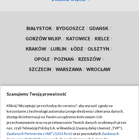
BIAŁYSTOK
/
BYDGOSZCZ
/
GDAŃSK
/
GORZÓW WLKP.
/
KATOWICE
/
KIELCE
/
KRAKÓW
/
LUBLIN
/
ŁÓDŹ
/
OLSZTYN
/
OPOLE
/
POZNAŃ
/
RZESZÓW
/
SZCZECIN
/
WARSZAWA
/
WROCŁAW
Szanujemy Twoją prywatność
Dołącz do nas:
Kliknij "Akceptuję i przechodzę do serwisu", aby wyrazić zgody na
korzystanie z technologii automatycznego śledzenia i zbierania danych,
TVP
dostęp do informacji na Twoim urządzeniu końcowym i ich
Abonament TVP
przechowywanie oraz na przetwarzanie Twoich danych osobowych przez
Regulamin TVP
nas, czyli Telewizję Polską S.A. w likwidacji (zwaną dalej również „TVP”),
Emisja w TVP
Polityka prywatności
Zaufanych Partnerów z IAB* (1201 firm)
oraz pozostałych
Zaufanych