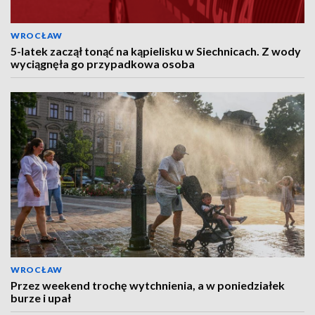
WROCŁAW
5-latek zaczął tonąć na kąpielisku w Siechnicach. Z wody
wyciągnęła go przypadkowa osoba
WROCŁAW
Przez weekend trochę wytchnienia, a w poniedziałek
burze i upał