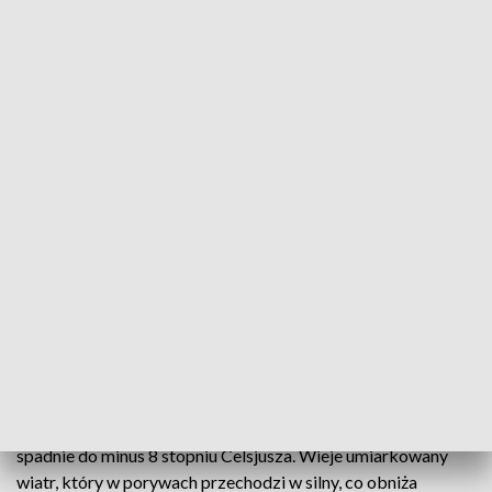
Pierwszy stopień zagrożenia lawinowego w Karkonoszach
Pierwszy stopień zagrożenia lawinowego
obowiązuje w Karkonoszach. W ciągu ostatnich
dwóch dni w górach spadło 30 cm śniegu, a pokrywa
śnieżna miejscami ma 70 cm. W niedzielę w
Karkonoszach panują trudne warunki do uprawiania
turystyki pieszej.
Temperatura w górnych partiach Karkonoszy w ciągu dnia
spadnie do minus 8 stopniu Celsjusza. Wieje umiarkowany
wiatr, który w porywach przechodzi w silny, co obniża