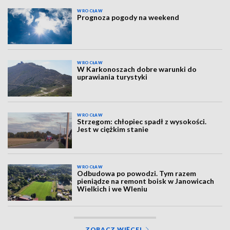
WROCŁAW
Prognoza pogody na weekend
WROCŁAW
W Karkonoszach dobre warunki do
uprawiania turystyki
WROCŁAW
Strzegom: chłopiec spadł z wysokości.
Jest w ciężkim stanie
WROCŁAW
Odbudowa po powodzi. Tym razem
pieniądze na remont boisk w Janowicach
Wielkich i we Wleniu
ZOBACZ WIĘCEJ