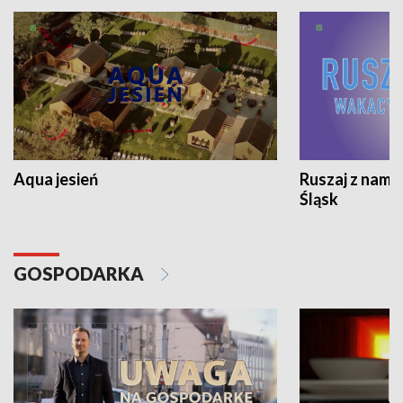
Aqua jesień
Ruszaj z nami
Śląsk
GOSPODARKA