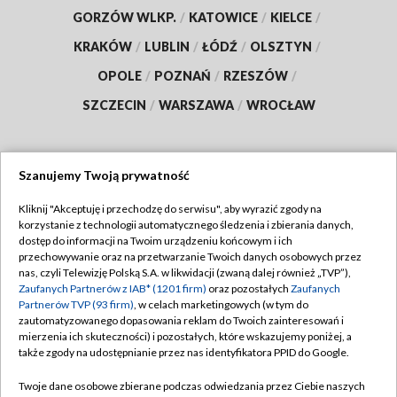
GORZÓW WLKP.
/
KATOWICE
/
KIELCE
/
KRAKÓW
/
LUBLIN
/
ŁÓDŹ
/
OLSZTYN
/
OPOLE
/
POZNAŃ
/
RZESZÓW
/
SZCZECIN
/
WARSZAWA
/
WROCŁAW
Szanujemy Twoją prywatność
Dołącz do nas:
Kliknij "Akceptuję i przechodzę do serwisu", aby wyrazić zgody na
korzystanie z technologii automatycznego śledzenia i zbierania danych,
TVP
dostęp do informacji na Twoim urządzeniu końcowym i ich
Abonament TVP
przechowywanie oraz na przetwarzanie Twoich danych osobowych przez
Regulamin TVP
nas, czyli Telewizję Polską S.A. w likwidacji (zwaną dalej również „TVP”),
Emisja w TVP
Polityka prywatności
Zaufanych Partnerów z IAB* (1201 firm)
oraz pozostałych
Zaufanych
Partnerów TVP (93 firm)
, w celach marketingowych (w tym do
Centrum informacji TVP
Moje zgody
zautomatyzowanego dopasowania reklam do Twoich zainteresowań i
mierzenia ich skuteczności) i pozostałych, które wskazujemy poniżej, a
Naziemna Telewizja Cyfrowa
Pomoc
także zgody na udostępnianie przez nas identyfikatora PPID do Google.
Sklep TVP
Biuro reklamy
Twoje dane osobowe zbierane podczas odwiedzania przez Ciebie naszych