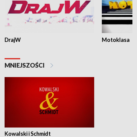
DrajW
Motoklasa
MNIEJSZOŚCI
Kowalski i Schmidt