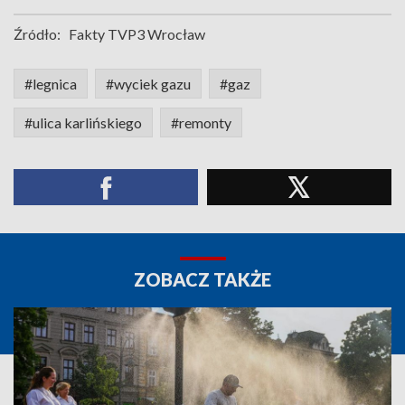
Źródło:
Fakty TVP3 Wrocław
#legnica
#wyciek gazu
#gaz
#ulica karlińskiego
#remonty
ZOBACZ TAKŻE