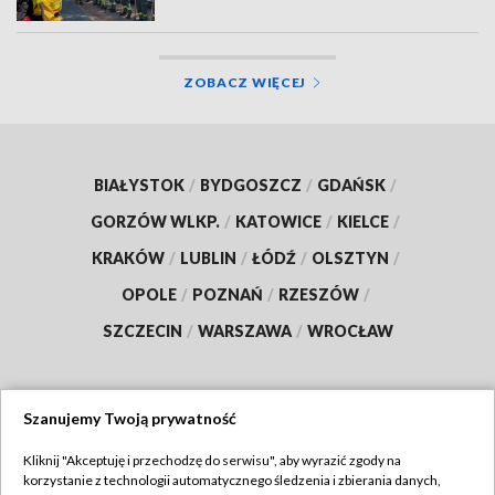
ZOBACZ WIĘCEJ
BIAŁYSTOK
/
BYDGOSZCZ
/
GDAŃSK
/
GORZÓW WLKP.
/
KATOWICE
/
KIELCE
/
KRAKÓW
/
LUBLIN
/
ŁÓDŹ
/
OLSZTYN
/
OPOLE
/
POZNAŃ
/
RZESZÓW
/
SZCZECIN
/
WARSZAWA
/
WROCŁAW
Szanujemy Twoją prywatność
Dołącz do nas:
Kliknij "Akceptuję i przechodzę do serwisu", aby wyrazić zgody na
korzystanie z technologii automatycznego śledzenia i zbierania danych,
TVP