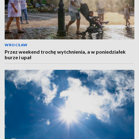
WROCŁAW
Przez weekend trochę wytchnienia, a w poniedziałek
burze i upał