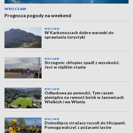
WROCŁAW
Prognoza pogody na weekend
WROCŁAW
W Karkonoszach dobre warunki do
uprawiania turystyki
WROCŁAW
Strzegom: chłopiec spadł z wysokości.
Jest w ciężkim stanie
WROCŁAW
Odbudowa po powodzi. Tym razem
pieniądze na remont boisk w Janowicach
Wielkich i we Wleniu
WROCŁAW
Dolnośląscy strażacy ruszyli do Hiszpanii.
Pomogą walczyć z pożarami lasów