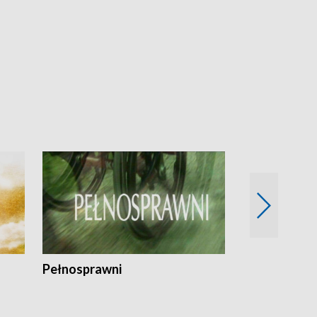
Pełnosprawni
Bezpieczny 