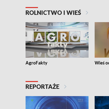
ROLNICTWO I WIEŚ
AgroFakty
Wieś 
REPORTAŻE