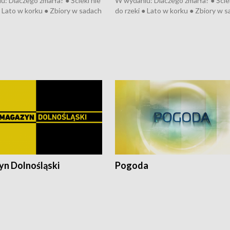
: Dlaczego zmarła? ● Ścieki nie
W wydaniu: Dlaczego zmarła? ● Ściek
● Lato w korku ● Zbiory w sadach
do rzeki ● Lato w korku ● Zbiory w 
a kółkiem ● Złoto dla...
● Senior za kółkiem ● Złoto dla...
h ● Mrożonki dla zwierząt
cierpiwych ● Mrożonki dla zwierząt
n Dolnośląski
Pogoda