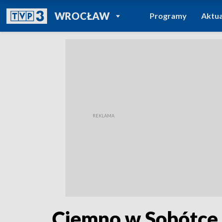
POWRÓT DO
WROCŁAW
Programy
Aktua
TVP REGIONY
Ciemno w Sobótce