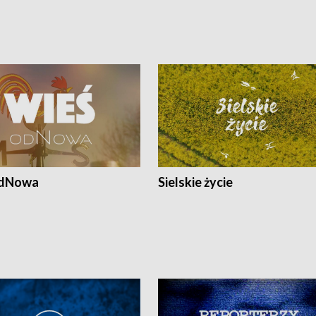
odNowa
Sielskie życie