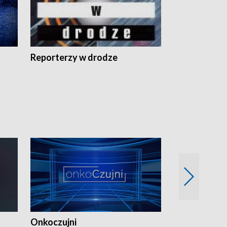
Reporterzy w drodze
Onkoczujni
Recepta na 