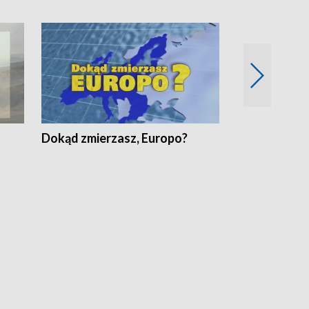
Dokąd zmierzasz, Europo?
Fakty Komen