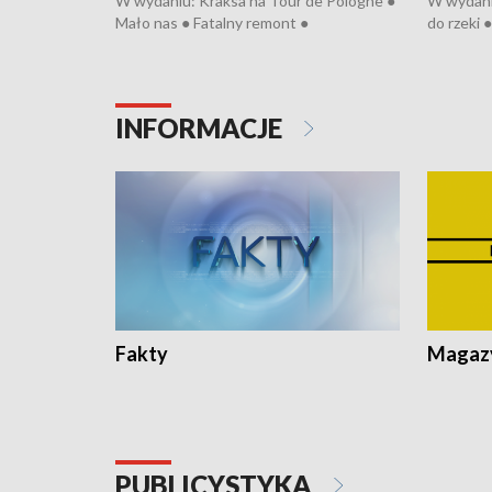
W wydaniu: Kraksa na Tour de Pologne ●
W wydaniu
Mało nas ● Fatalny remont ●
do rzeki 
Sterroryzowane osiedle ● Kosztowna
● Senior z
ptasia grypa ● Pociągiem na lotnisko ●
cierpiwyc
Nowa Ruska ● Refektarz di remontu ●
Koniec upałów
INFORMACJE
Fakty
Magazy
PUBLICYSTYKA