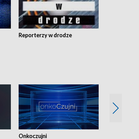
Reporterzy w drodze
Onkoczujni
Recepta na 