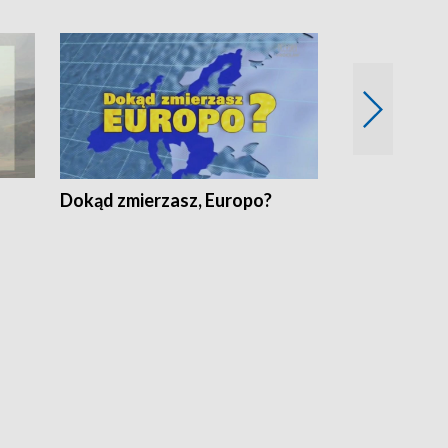
Dokąd zmierzasz, Europo?
Fakty Komen