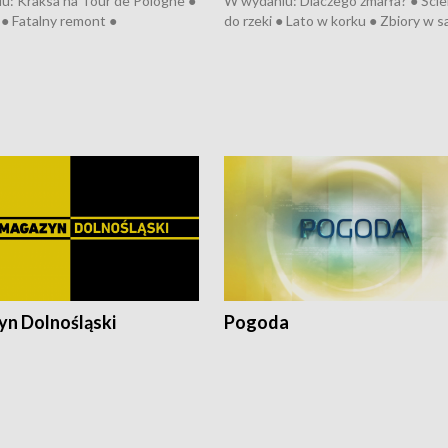
u: Kraksa na Tour de Pologne ●
W wydaniu: Dlaczego zmarła? ● Ściek
● Fatalny remont ●
do rzeki ● Lato w korku ● Zbiory w 
zowane osiedle ● Kosztowna
● Senior za kółkiem ● Złoto dla...
ypa ● Pociągiem na lotnisko ●
cierpiwych ● Mrożonki dla zwierząt
ka ● Refektarz do remontu ●
pałów
n Dolnośląski
Pogoda