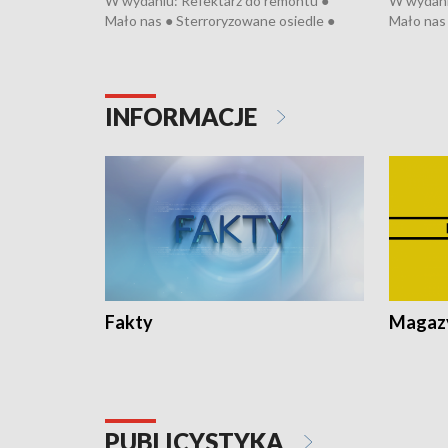
W wydaniu: Refektarz do remontu ●
W wydani
Mało nas ● Sterroryzowane osiedle ●
Mało nas 
Fatalny remont ● Kosztowna ptasia grypa
Sterrory
● Nowa Ruska ● Pociągiem na lotnisko ●
ptasia gr
Koniec upałów ● Kraksa na Tour de
Nowa Rus
Pologne
Koniec u
INFORMACJE
Fakty
Magazy
PUBLICYSTYKA