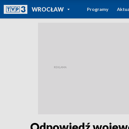
POWRÓT DO
WROCŁAW
Programy
Aktua
TVP REGIONY
Odpowiedź wojew