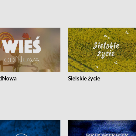
odNowa
Sielskie życie