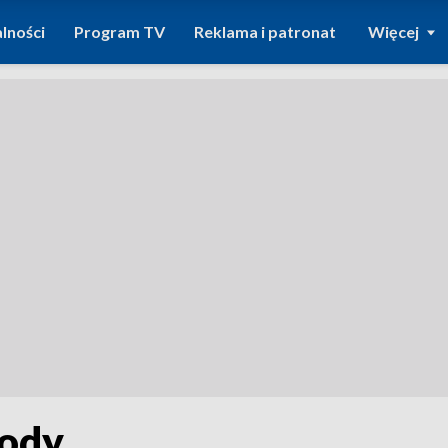
lności
Program TV
Reklama i patronat
Więcej
ody