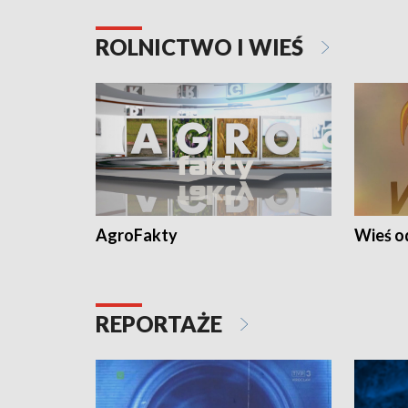
ROLNICTWO I WIEŚ
AgroFakty
Wieś 
REPORTAŻE