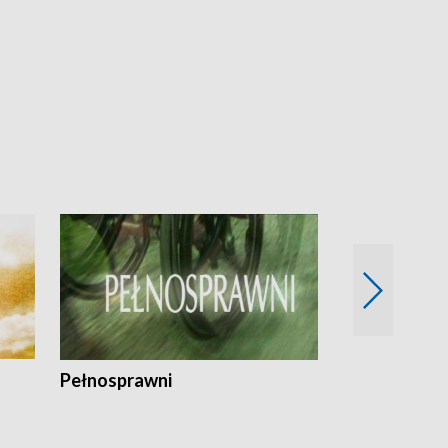
Pełnosprawni
Bezpieczny 