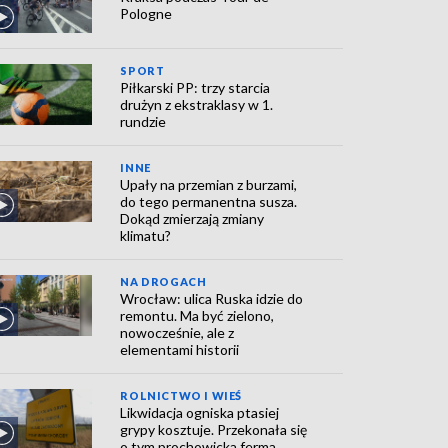
Pologne
SPORT
Piłkarski PP: trzy starcia
drużyn z ekstraklasy w 1.
rundzie
INNE
Upały na przemian z burzami,
do tego permanentna susza.
Dokąd zmierzają zmiany
klimatu?
NA DROGACH
Wrocław: ulica Ruska idzie do
remontu. Ma być zielono,
nowocześnie, ale z
elementami historii
ROLNICTWO I WIEŚ
Likwidacja ogniska ptasiej
grypy kosztuje. Przekonała się
o tym prochowicka ferma