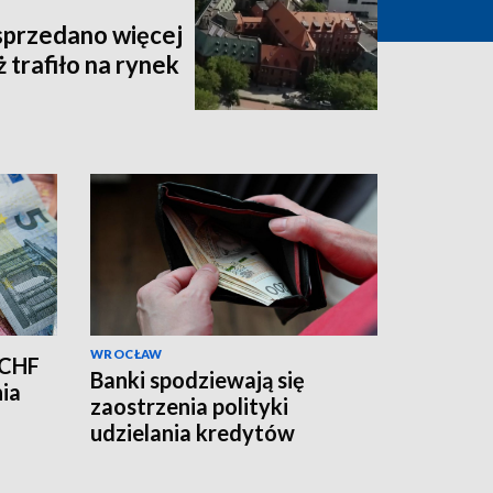
sprzedano więcej
 trafiło na rynek
WROCŁAW
 CHF
Banki spodziewają się
nia
zaostrzenia polityki
udzielania kredytów
mieszkaniowych