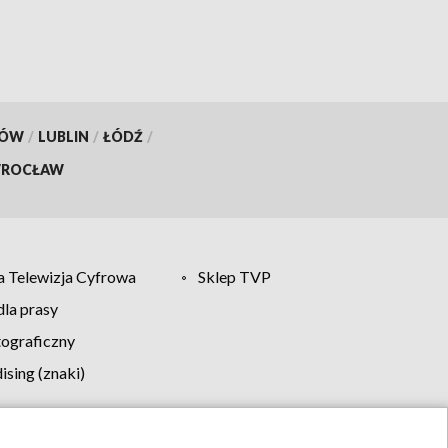
KÓW
/
LUBLIN
/
ŁÓDŹ
/
ROCŁAW
 Telewizja Cyfrowa
Sklep TVP
la prasy
tograficzny
sing (znaki)