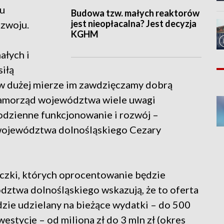
du
Budowa tzw. małych reaktorów
jest nieopłacalna? Jest decyzja
zwoju.
KGHM
ałych i
siłą
 w dużej mierze im zawdzięczamy dobrą
 samorząd województwa wiele uwagi
codzienne funkcjonowanie i rozwój –
 województwa dolnośląskiego Cezary
yczki, których oprocentowanie będzie
ztwa dolnośląskiego wskazują, że to oferta
dzie udzielany na bieżące wydatki – do 500
inwestycje – od miliona zł do 3 mln zł (okres