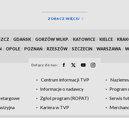
ZOBACZ WIĘCEJ
SZCZ
/
GDAŃSK
/
GORZÓW WLKP.
/
KATOWICE
/
KIELCE
/
KRA
N
/
OPOLE
/
POZNAŃ
/
RZESZÓW
/
SZCZECIN
/
WARSZAWA
/
W
Dołącz do nas:
Centrum informacji TVP
Naziemna
Informacje o nadawcy
Program d
zetargowe
Zgłoś program (ROPAT)
Serwis fo
wizyjna
Kariera w TVP
Merchandi