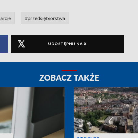
arcie
#przedsiębiorstwa
UDOSTĘPNIJ NA X
ZOBACZ TAKŻE