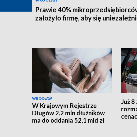
WROCŁAW
Prawie 40% mikroprzedsiębiorcó
założyło firmę, aby się uniezależni
WROCŁAW
Już 8 
W Krajowym Rejestrze
rozma
Długów 2,2 mln dłużników
cenac
ma do oddania 52,1 mld zł