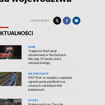
UDOSTĘPNIJ:
KTUALNOŚCI
INNE
Tragiczny finał akcji
ratunkowej w Siechnicach.
Nie żyje 19-latek, który
ratował kolegę
NA DROGACH
PKP PLK: w związku z upałami
ograniczenia prędkości na
czterech odcinkach linii
kolejowych
SPORT
Kraksa podczas Tour de