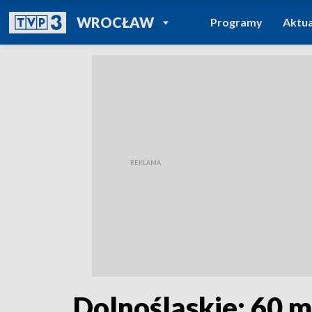
POWRÓT DO
WROCŁAW
Programy
Aktua
TVP REGIONY
Dolnośląskie: 60 m