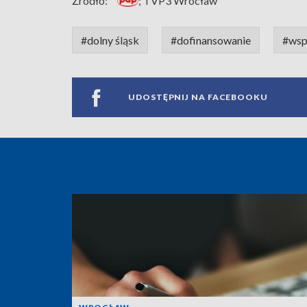
Źródło:
; TVP3 Wrocław
#dolny śląsk
#dofinansowanie
#wsp
UDOSTĘPNIJ NA FACEBOOKU