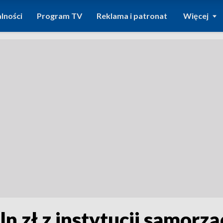
lności
Program TV
Reklama i patronat
Więcej
ln zł z instytucji samo