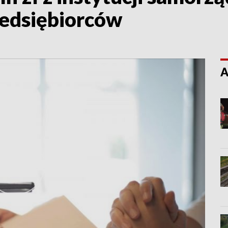
zedsiębiorców
A