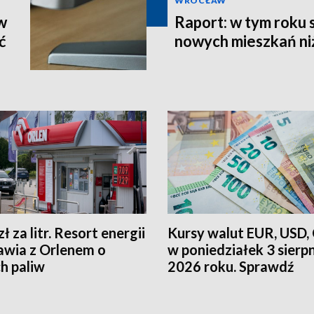
WROCŁAW
w
Raport: w tym roku 
ć
nowych mieszkań niż
zł za litr. Resort energii
Kursy walut EUR, USD,
wia z Orlenem o
w poniedziałek 3 sierp
h paliw
2026 roku. Sprawdź
oficjalne kursy NBP