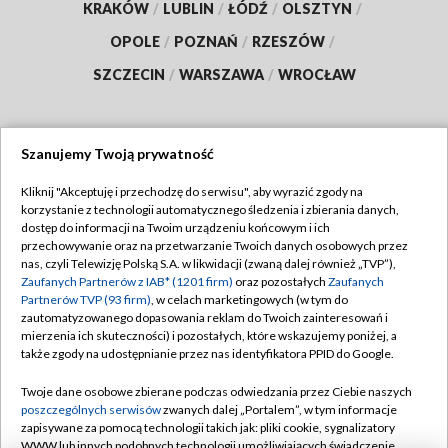
KRAKÓW
/
LUBLIN
/
ŁÓDŹ
/
OLSZTYN
/
OPOLE
/
POZNAŃ
/
RZESZÓW
/
SZCZECIN
/
WARSZAWA
/
WROCŁAW
Szanujemy Twoją prywatność
Dołącz do nas:
Kliknij "Akceptuję i przechodzę do serwisu", aby wyrazić zgody na
korzystanie z technologii automatycznego śledzenia i zbierania danych,
TVP
dostęp do informacji na Twoim urządzeniu końcowym i ich
Abonament TVP
przechowywanie oraz na przetwarzanie Twoich danych osobowych przez
Regulamin TVP
nas, czyli Telewizję Polską S.A. w likwidacji (zwaną dalej również „TVP”),
Emisja w TVP
Polityka prywatności
Zaufanych Partnerów z IAB* (1201 firm)
oraz pozostałych
Zaufanych
Partnerów TVP (93 firm)
, w celach marketingowych (w tym do
Centrum informacji TVP
Moje zgody
zautomatyzowanego dopasowania reklam do Twoich zainteresowań i
mierzenia ich skuteczności) i pozostałych, które wskazujemy poniżej, a
Naziemna Telewizja Cyfrowa
Pomoc
także zgody na udostępnianie przez nas identyfikatora PPID do Google.
Sklep TVP
Biuro reklamy
Twoje dane osobowe zbierane podczas odwiedzania przez Ciebie naszych
Rada Programowa
Kontakt
poszczególnych serwisów
zwanych dalej „Portalem”, w tym informacje
zapisywane za pomocą technologii takich jak: pliki cookie, sygnalizatory
System NOS
WWW lub innych podobnych technologii umożliwiających świadczenie