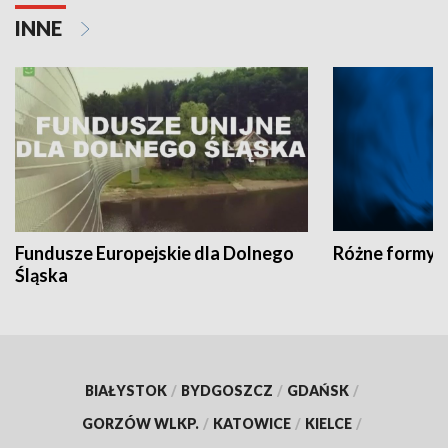
INNE
Fundusze Europejskie dla Dolnego
Różne formy t
Śląska
BIAŁYSTOK
/
BYDGOSZCZ
/
GDAŃSK
/
GORZÓW WLKP.
/
KATOWICE
/
KIELCE
/