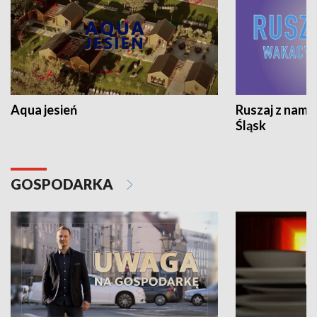
Aqua jesień
Ruszaj z nami
Śląsk
GOSPODARKA