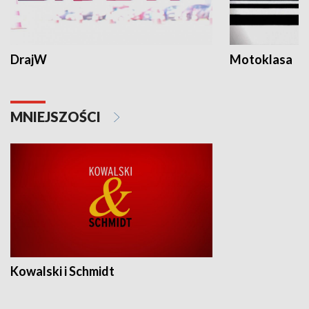
DrajW
Motoklasa
MNIEJSZOŚCI
Kowalski i Schmidt