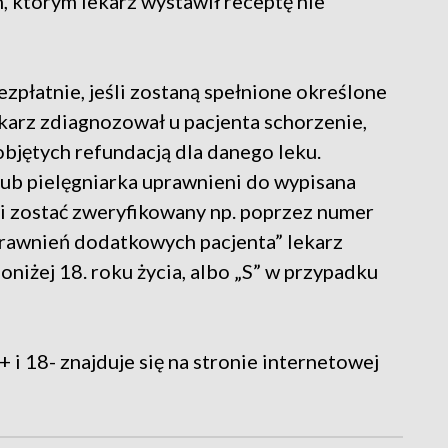
, którym lekarz wystawił receptę nie
zpłatnie, jeśli zostaną spełnione określone
ekarz zdiagnozował u pacjenta schorzenie,
objętych refundacją dla danego leku.
lub pielęgniarka uprawnieni do wypisana
i zostać zweryfikowany np. poprzez numer
rawnień dodatkowych pacjenta” lekarz
niżej 18. roku życia, albo „S” w przypadku
i 18- znajduje się na stronie internetowej