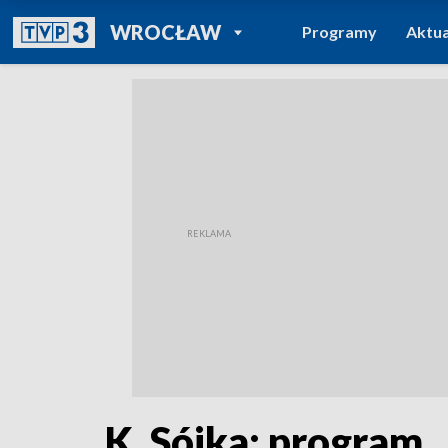
POWRÓT DO
WROCŁAW
Programy
Aktua
TVP REGIONY
K. Sójka: program „