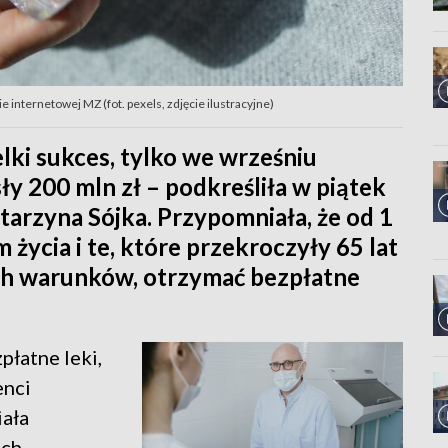
e internetowej MZ (fot. pexels, zdjęcie ilustracyjne)
lki sukces, tylko we wrześniu
y 200 mln zł – podkreśliła w piątek
tarzyna Sójka. Przypomniała, że od 1
 życia i te, które przekroczyły 65 lat
ch warunków, otrzymać bezpłatne
płatne leki,
enci
iała
ach