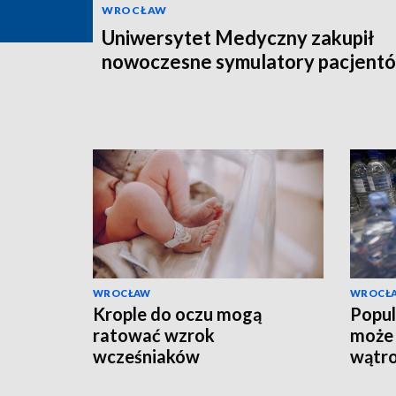
WROCŁAW
Uniwersytet Medyczny zakupił
nowoczesne symulatory pacjent
WROCŁAW
WROCŁ
Krople do oczu mogą
Popul
ratować wzrok
może 
wcześniaków
wątr