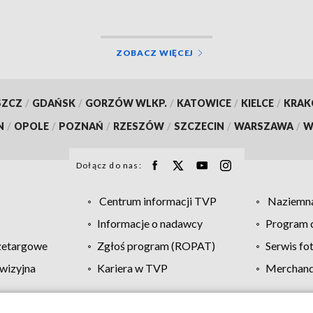
ZOBACZ WIĘCEJ
SZCZ
/
GDAŃSK
/
GORZÓW WLKP.
/
KATOWICE
/
KIELCE
/
KRA
N
/
OPOLE
/
POZNAŃ
/
RZESZÓW
/
SZCZECIN
/
WARSZAWA
/
W
Dołącz do nas:
Centrum informacji TVP
Naziemna
Informacje o nadawcy
Program d
zetargowe
Zgłoś program (ROPAT)
Serwis fo
wizyjna
Kariera w TVP
Merchandi