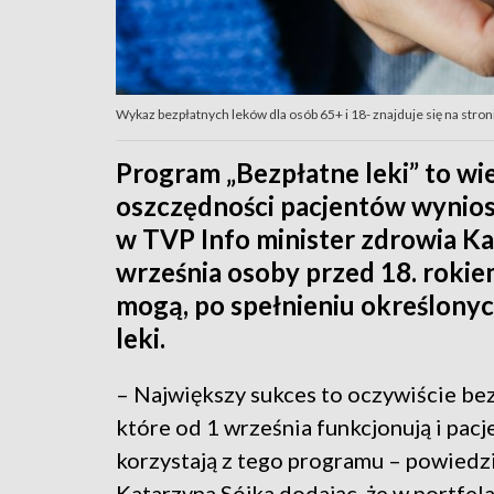
Wykaz bezpłatnych leków dla osób 65+ i 18- znajduje się na stroni
Program „Bezpłatne leki” to wie
oszczędności pacjentów wyniosł
w TVP Info minister zdrowia Ka
września osoby przed 18. rokiem
mogą, po spełnieniu określony
leki.
– Największy sukces to oczywiście bez
które od 1 września funkcjonują i pacj
korzystają z tego programu – powiedz
Katarzyna Sójka dodając, że w portfel