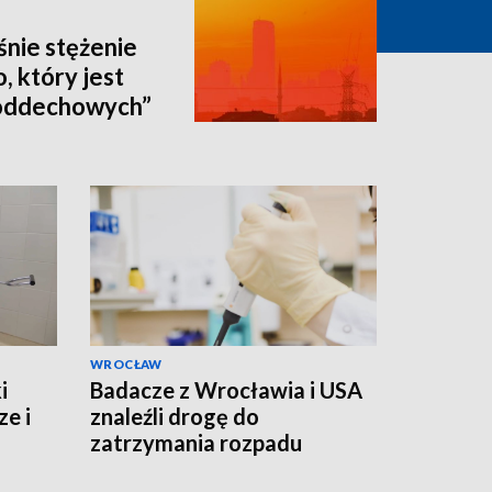
nie stężenie
 który jest
 oddechowych”
WROCŁAW
i
Badacze z Wrocławia i USA
ze i
znaleźli drogę do
zatrzymania rozpadu
umierającej komórki