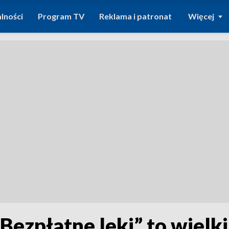
lności
Program TV
Reklama i patronat
Więcej
Bezpłatne leki” to wielki