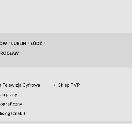
KÓW
/
LUBLIN
/
ŁÓDŹ
/
ROCŁAW
 Telewizja Cyfrowa
Sklep TVP
la prasy
tograficzny
sing (znaki)