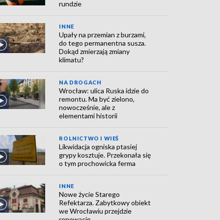
rundzie
INNE
Upały na przemian z burzami,
do tego permanentna susza.
Dokąd zmierzają zmiany
klimatu?
NA DROGACH
Wrocław: ulica Ruska idzie do
remontu. Ma być zielono,
nowocześnie, ale z
elementami historii
ROLNICTWO I WIEŚ
Likwidacja ogniska ptasiej
grypy kosztuje. Przekonała się
o tym prochowicka ferma
INNE
Nowe życie Starego
Refektarza. Zabytkowy obiekt
we Wrocławiu przejdzie
renowację