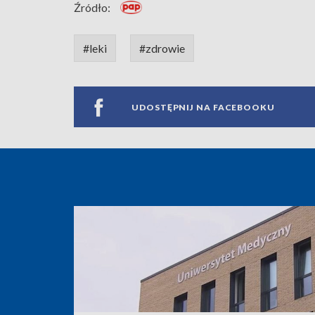
Źródło:
#leki
#zdrowie
UDOSTĘPNIJ NA FACEBOOKU