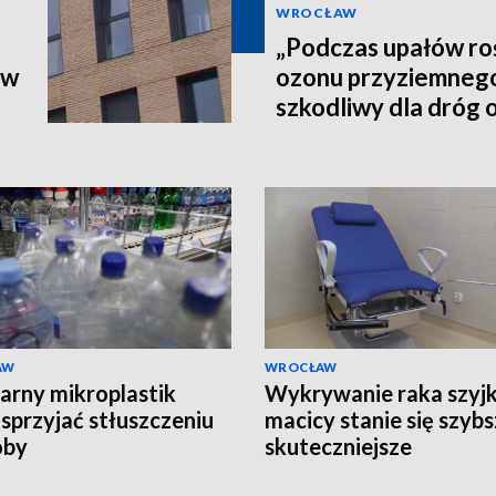
WROCŁAW
„Podczas upałów roś
ów
ozonu przyziemnego,
szkodliwy dla dróg
AW
WROCŁAW
arny mikroplastik
Wykrywanie raka szyjk
sprzyjać stłuszczeniu
macicy stanie się szybs
oby
skuteczniejsze