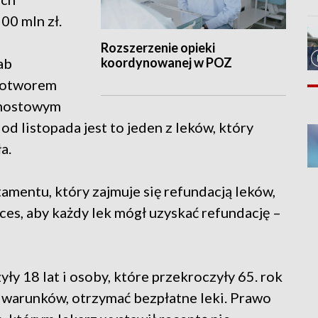
00 mln zł.
Rozszerzenie opieki
koordynowanej w POZ
ab
owotworem
omostowym
od listopada jest to jeden z leków, który
a.
amentu, który zajmuje się refundacją leków,
oces, aby każdy lek mógł uzyskać refundację –
yły 18 lat i osoby, które przekroczyły 65. rok
h warunków, otrzymać bezpłatne leki. Prawo