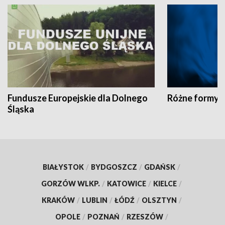
Fundusze Europejskie dla Dolnego
Różne formy t
Śląska
BIAŁYSTOK
/
BYDGOSZCZ
/
GDAŃSK
/
GORZÓW WLKP.
/
KATOWICE
/
KIELCE
/
KRAKÓW
/
LUBLIN
/
ŁÓDŹ
/
OLSZTYN
/
OPOLE
/
POZNAŃ
/
RZESZÓW
/