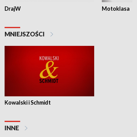
DrajW
Motoklasa
MNIEJSZOŚCI
Kowalski i Schmidt
INNE