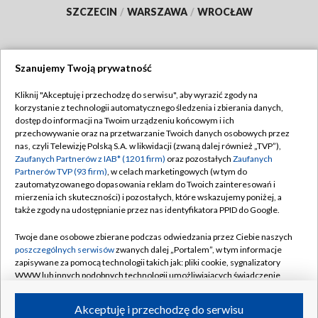
SZCZECIN
/
WARSZAWA
/
WROCŁAW
Szanujemy Twoją prywatność
Dołącz do nas:
Kliknij "Akceptuję i przechodzę do serwisu", aby wyrazić zgody na
korzystanie z technologii automatycznego śledzenia i zbierania danych,
TVP
dostęp do informacji na Twoim urządzeniu końcowym i ich
Abonament TVP
przechowywanie oraz na przetwarzanie Twoich danych osobowych przez
Regulamin TVP
nas, czyli Telewizję Polską S.A. w likwidacji (zwaną dalej również „TVP”),
Emisja w TVP
Polityka prywatności
Zaufanych Partnerów z IAB* (1201 firm)
oraz pozostałych
Zaufanych
Partnerów TVP (93 firm)
, w celach marketingowych (w tym do
Centrum informacji TVP
Moje zgody
zautomatyzowanego dopasowania reklam do Twoich zainteresowań i
mierzenia ich skuteczności) i pozostałych, które wskazujemy poniżej, a
Naziemna Telewizja Cyfrowa
Pomoc
także zgody na udostępnianie przez nas identyfikatora PPID do Google.
Sklep TVP
Biuro reklamy
Twoje dane osobowe zbierane podczas odwiedzania przez Ciebie naszych
Rada Programowa
Kontakt
poszczególnych serwisów
zwanych dalej „Portalem”, w tym informacje
zapisywane za pomocą technologii takich jak: pliki cookie, sygnalizatory
System NOS
WWW lub innych podobnych technologii umożliwiających świadczenie
dopasowanych i bezpiecznych usług, personalizację treści oraz reklam,
Informacje o nadawcy
Kanały
udostępnianie funkcji mediów społecznościowych oraz analizowanie
Akceptuję i przechodzę do serwisu
ruchu w Internecie.
Program dla prasy