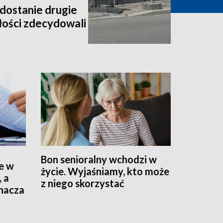
dostanie drugie
złości zdecydowali
Bon senioralny wchodzi w
e w
życie. Wyjaśniamy, kto może
, a
z niego skorzystać
znacza