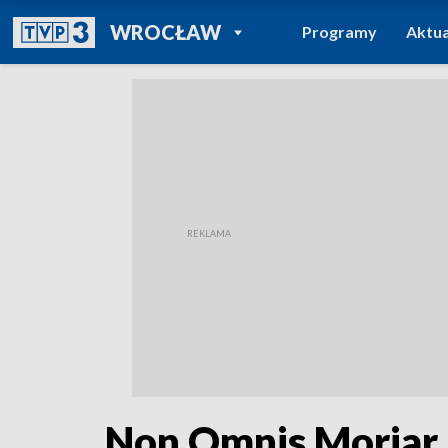
POWRÓT DO
WROCŁAW
Programy
Aktua
TVP REGIONY
Non Omnis Moriar, 