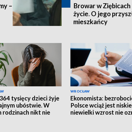
imy –
Browar w Ziębicach 
życie. O jego przys
mieszkańcy
AW
WROCŁAW
364 tysięcy dzieci żyje
Ekonomista: bezroboci
ajnym ubóstwie. W
Polsce wciąż jest niskie
h rodzinach nikt nie
niewielki wzrost nie o
 o wakacjach
problemów