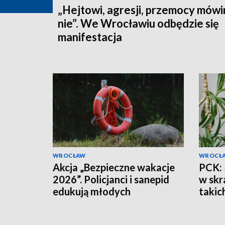
„Hejtowi, agresji, przemocy mów
nie”. We Wrocławiu odbędzie się
manifestacja
WROCŁAW
WROCŁ
Akcja „Bezpieczne wakacje
PCK: 
2026”. Policjanci i sanepid
w skr
edukują młodych
takic
sportowców w Miliczu
myśli