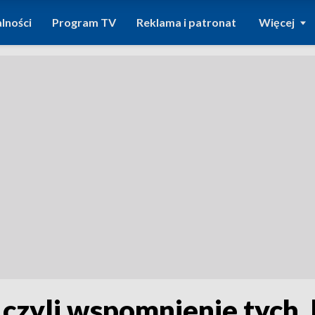
lności
Program TV
Reklama i patronat
Więcej
czyli wspomnienie tych, 