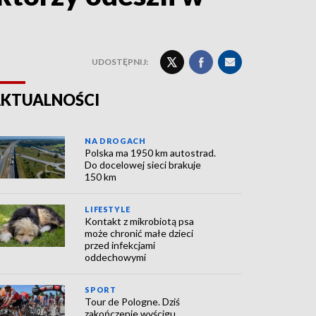
UDOSTĘPNIJ:
KTUALNOŚCI
NA DROGACH
Polska ma 1950 km autostrad.
Do docelowej sieci brakuje
150 km
LIFESTYLE
Kontakt z mikrobiotą psa
może chronić małe dzieci
przed infekcjami
oddechowymi
SPORT
Tour de Pologne. Dziś
zakończenie wyścigu