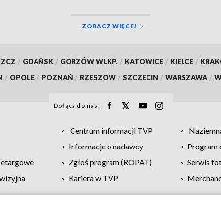
ZOBACZ WIĘCEJ
SZCZ
/
GDAŃSK
/
GORZÓW WLKP.
/
KATOWICE
/
KIELCE
/
KRA
N
/
OPOLE
/
POZNAŃ
/
RZESZÓW
/
SZCZECIN
/
WARSZAWA
/
W
Dołącz do nas:
Centrum informacji TVP
Naziemna
Informacje o nadawcy
Program d
zetargowe
Zgłoś program (ROPAT)
Serwis fo
wizyjna
Kariera w TVP
Merchandi