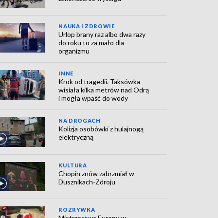
NAUKA I ZDROWIE
Urlop brany raz albo dwa razy
do roku to za mało dla
organizmu
INNE
Krok od tragedii. Taksówka
wisiała kilka metrów nad Odrą
i mogła wpaść do wody
NA DROGACH
Kolizja osobówki z hulajnogą
elektryczną
KULTURA
Chopin znów zabrzmiał w
Dusznikach-Zdroju
ROZRYWKA
Mistrzostwa Europy w