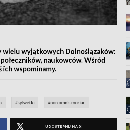
y wielu wyjątkowych Dolnoślązaków:
, społeczników, naukowców. Wśród
ziś ich wspominamy.
a
#sylwetki
#non omnis moriar
UDOSTĘPNIJ NA X