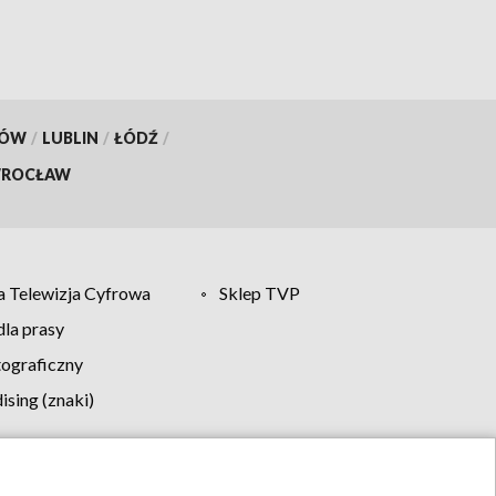
KÓW
/
LUBLIN
/
ŁÓDŹ
/
ROCŁAW
 Telewizja Cyfrowa
Sklep TVP
la prasy
tograficzny
sing (znaki)