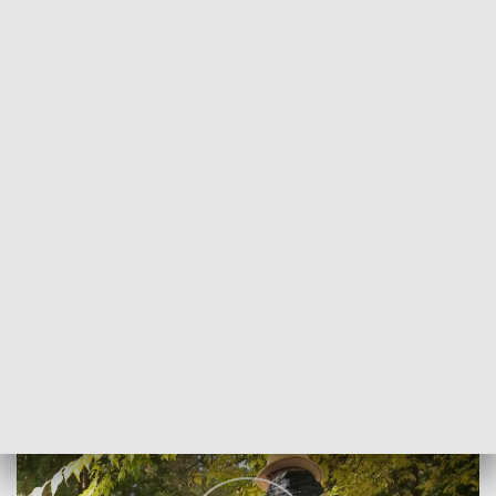
POWRÓT DO
WROCŁAW
TVP REGIONY
Najważniejsza jest pamięć
2023-11-01
Maria Patecka-Wnuk, ALEKAS