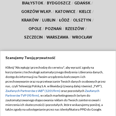
BIAŁYSTOK
/
BYDGOSZCZ
/
GDAŃSK
/
GORZÓW WLKP.
/
KATOWICE
/
KIELCE
/
KRAKÓW
/
LUBLIN
/
ŁÓDŹ
/
OLSZTYN
/
OPOLE
/
POZNAŃ
/
RZESZÓW
/
SZCZECIN
/
WARSZAWA
/
WROCŁAW
Szanujemy Twoją prywatność
Dołącz do nas:
Kliknij "Akceptuję i przechodzę do serwisu", aby wyrazić zgody na
korzystanie z technologii automatycznego śledzenia i zbierania danych,
TVP
dostęp do informacji na Twoim urządzeniu końcowym i ich
Abonament TVP
przechowywanie oraz na przetwarzanie Twoich danych osobowych przez
Regulamin TVP
nas, czyli Telewizję Polską S.A. w likwidacji (zwaną dalej również „TVP”),
Emisja w TVP
Polityka prywatności
Zaufanych Partnerów z IAB* (1201 firm)
oraz pozostałych
Zaufanych
Partnerów TVP (93 firm)
, w celach marketingowych (w tym do
Centrum informacji TVP
Moje zgody
zautomatyzowanego dopasowania reklam do Twoich zainteresowań i
mierzenia ich skuteczności) i pozostałych, które wskazujemy poniżej, a
Naziemna Telewizja Cyfrowa
Pomoc
także zgody na udostępnianie przez nas identyfikatora PPID do Google.
Sklep TVP