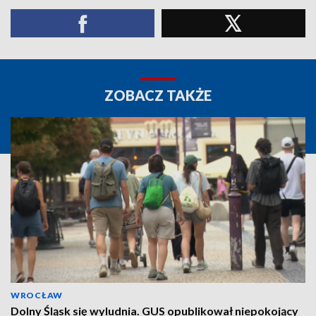
ZOBACZ TAKŻE
WROCŁAW
Dolny Śląsk się wyludnia. GUS opublikował niepokojący