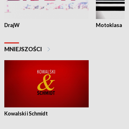
DrajW
Motoklasa
MNIEJSZOŚCI
Kowalski i Schmidt