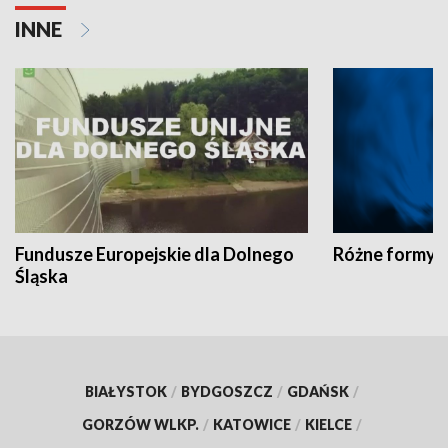
INNE
Fundusze Europejskie dla Dolnego
Różne formy t
Śląska
BIAŁYSTOK
/
BYDGOSZCZ
/
GDAŃSK
/
GORZÓW WLKP.
/
KATOWICE
/
KIELCE
/