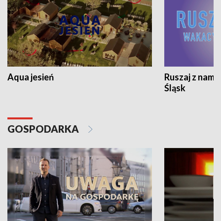
Aqua jesień
Ruszaj z nami
Śląsk
GOSPODARKA