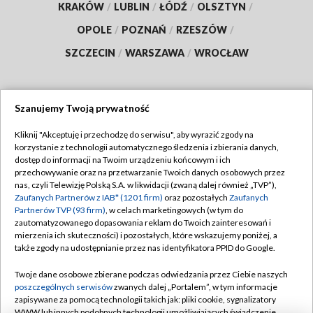
KRAKÓW
/
LUBLIN
/
ŁÓDŹ
/
OLSZTYN
/
OPOLE
/
POZNAŃ
/
RZESZÓW
/
SZCZECIN
/
WARSZAWA
/
WROCŁAW
Szanujemy Twoją prywatność
Dołącz do nas:
Kliknij "Akceptuję i przechodzę do serwisu", aby wyrazić zgody na
korzystanie z technologii automatycznego śledzenia i zbierania danych,
TVP
dostęp do informacji na Twoim urządzeniu końcowym i ich
Abonament TVP
przechowywanie oraz na przetwarzanie Twoich danych osobowych przez
Regulamin TVP
nas, czyli Telewizję Polską S.A. w likwidacji (zwaną dalej również „TVP”),
Emisja w TVP
Polityka prywatności
Zaufanych Partnerów z IAB* (1201 firm)
oraz pozostałych
Zaufanych
Partnerów TVP (93 firm)
, w celach marketingowych (w tym do
Centrum informacji TVP
Moje zgody
zautomatyzowanego dopasowania reklam do Twoich zainteresowań i
mierzenia ich skuteczności) i pozostałych, które wskazujemy poniżej, a
Naziemna Telewizja Cyfrowa
Pomoc
także zgody na udostępnianie przez nas identyfikatora PPID do Google.
Sklep TVP
Biuro reklamy
Twoje dane osobowe zbierane podczas odwiedzania przez Ciebie naszych
Rada Programowa
Kontakt
poszczególnych serwisów
zwanych dalej „Portalem”, w tym informacje
zapisywane za pomocą technologii takich jak: pliki cookie, sygnalizatory
System NOS
WWW lub innych podobnych technologii umożliwiających świadczenie