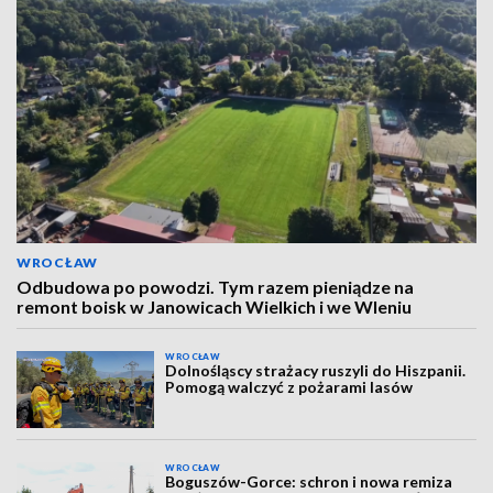
WROCŁAW
Odbudowa po powodzi. Tym razem pieniądze na
remont boisk w Janowicach Wielkich i we Wleniu
WROCŁAW
Dolnośląscy strażacy ruszyli do Hiszpanii.
Pomogą walczyć z pożarami lasów
WROCŁAW
Boguszów-Gorce: schron i nowa remiza