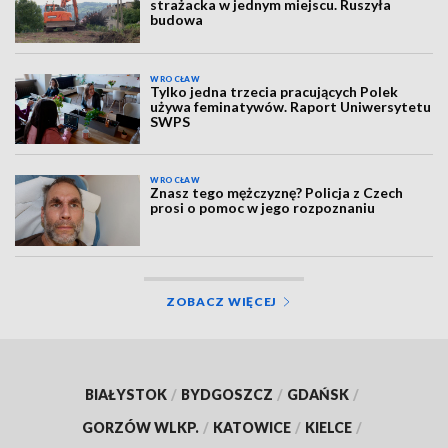
strażacka w jednym miejscu. Ruszyła
budowa
WROCŁAW
Tylko jedna trzecia pracujących Polek
używa feminatywów. Raport Uniwersytetu
SWPS
WROCŁAW
Znasz tego mężczyznę? Policja z Czech
prosi o pomoc w jego rozpoznaniu
ZOBACZ WIĘCEJ
BIAŁYSTOK
/
BYDGOSZCZ
/
GDAŃSK
/
GORZÓW WLKP.
/
KATOWICE
/
KIELCE
/