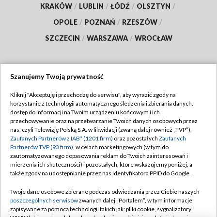
KRAKÓW
/
LUBLIN
/
ŁÓDŹ
/
OLSZTYN
/
OPOLE
/
POZNAŃ
/
RZESZÓW
/
SZCZECIN
/
WARSZAWA
/
WROCŁAW
Szanujemy Twoją prywatność
Dołącz do nas:
Kliknij "Akceptuję i przechodzę do serwisu", aby wyrazić zgody na
korzystanie z technologii automatycznego śledzenia i zbierania danych,
TVP
dostęp do informacji na Twoim urządzeniu końcowym i ich
Abonament TVP
przechowywanie oraz na przetwarzanie Twoich danych osobowych przez
Regulamin TVP
nas, czyli Telewizję Polską S.A. w likwidacji (zwaną dalej również „TVP”),
Emisja w TVP
Polityka prywatności
Zaufanych Partnerów z IAB* (1201 firm)
oraz pozostałych
Zaufanych
Partnerów TVP (93 firm)
, w celach marketingowych (w tym do
Centrum informacji TVP
Moje zgody
zautomatyzowanego dopasowania reklam do Twoich zainteresowań i
mierzenia ich skuteczności) i pozostałych, które wskazujemy poniżej, a
Naziemna Telewizja Cyfrowa
Pomoc
także zgody na udostępnianie przez nas identyfikatora PPID do Google.
Sklep TVP
Biuro reklamy
Twoje dane osobowe zbierane podczas odwiedzania przez Ciebie naszych
Rada Programowa
Kontakt
poszczególnych serwisów
zwanych dalej „Portalem”, w tym informacje
zapisywane za pomocą technologii takich jak: pliki cookie, sygnalizatory
System NOS