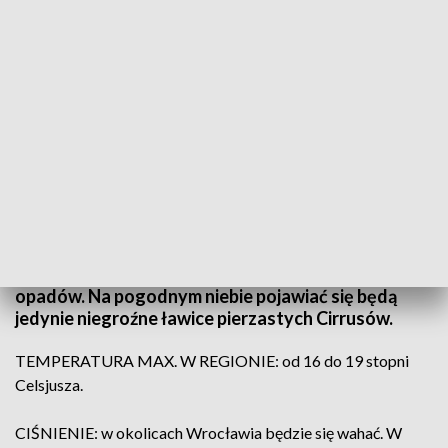
(fot. pexels)
Jutro na Dolnym Śląsku na aurę nadal wpływał
będzie rozległy wyż znad wschodniej
Ukrainy.Ponownie przez cały dzień w naszym
województwie będzie pogodnie, słonecznie i bez
opadów. Na pogodnym niebie pojawiać się będą
jedynie niegroźne ławice pierzastych Cirrusów.
TEMPERATURA MAX. W REGIONIE: od 16 do 19 stopni
Celsjusza.
CIŚNIENIE: w okolicach Wrocławia będzie się wahać. W