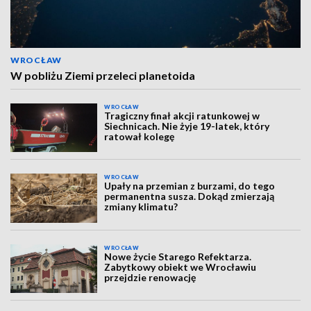
WROCŁAW
W pobliżu Ziemi przeleci planetoida
WROCŁAW
Tragiczny finał akcji ratunkowej w
Siechnicach. Nie żyje 19-latek, który
ratował kolegę
WROCŁAW
Upały na przemian z burzami, do tego
permanentna susza. Dokąd zmierzają
zmiany klimatu?
WROCŁAW
Nowe życie Starego Refektarza.
Zabytkowy obiekt we Wrocławiu
przejdzie renowację