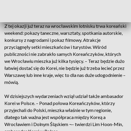
okolicach 16:25, odlot do Seulu – informuje Cezary Pacamaj,
prezes Portu Lotniczego we Wrocławiu.
Z tej okazji już teraz na wrocławskim lotnisku trwa koreański
weekend: pokazy taneczne, warsztaty, spotkania autorskie,
konkursy z nagrodami i pokaz filmowy. Atrakcje
przyciągnęły setki mieszkańców i turystów. Wśród
publiczności nie zabrakło samych Koreańczyków, których
we Wrocławiu mieszka już kilka tysięcy. – Teraz będzie dużo
łatwiej dostać się do Korei, nie będzie już trzeba lecieć przez
Warszawę lub inne kraje, więc to dla nas duże udogodnienie –
mówią.
W dzisiejszych wydarzeniach wziął udział także ambasador
Korei w Polsce. – Ponad połowa Koreańczyków, którzy
przyjechali do Polski, mieszka właśnie w tym regionie,
dlatego tak ważna jest współpraca między Koreą a
Wrocławiem i Dolnym Śląskiem ¬– twierdzi Lim Hoon-Min,