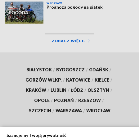
WROCŁAW
Prognoza pogody na piątek
ZOBACZ WIĘCEJ
BIAŁYSTOK
/
BYDGOSZCZ
/
GDAŃSK
/
GORZÓW WLKP.
/
KATOWICE
/
KIELCE
/
KRAKÓW
/
LUBLIN
/
ŁÓDŹ
/
OLSZTYN
/
OPOLE
/
POZNAŃ
/
RZESZÓW
/
SZCZECIN
/
WARSZAWA
/
WROCŁAW
Szanujemy Twoją prywatność