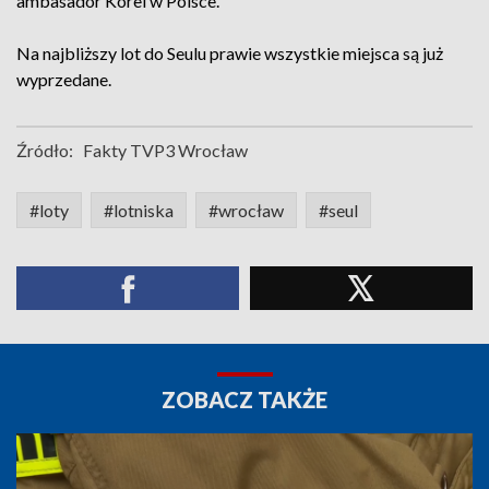
ambasador Korei w Polsce.
Na najbliższy lot do Seulu prawie wszystkie miejsca są już
wyprzedane.
Źródło:
Fakty TVP3 Wrocław
#loty
#lotniska
#wrocław
#seul
ZOBACZ TAKŻE