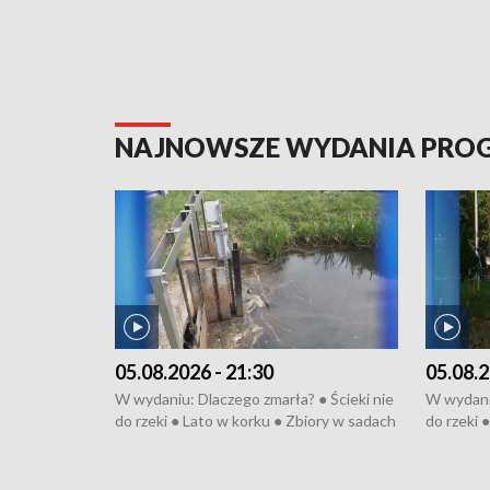
NAJNOWSZE WYDANIA PR
05.08.2026 - 21:30
05.08.2
W wydaniu: Dlaczego zmarła? ● Ścieki nie
W wydaniu
do rzeki ● Lato w korku ● Zbiory w sadach
do rzeki 
● Senior za kółkiem ● Złoto dla...
● Senior z
cierpiwych ● Mrożonki dla zwierząt
cierpiwyc