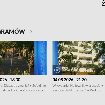
2
OGRAMÓW
026 - 18:30
04.08.2026 - 21.30
: Dlaczego zmarła? ● Ścieki nie
W wydaniu: Nożownik w areszcie ●
● Lato w korku ● Zbiory w sadach
Zarzuty dla Norberta C. ● Krok do
a kółkiem ● Złoto dla...
obwodnicy ● Miliony na ochronę ●
h ● Mrożonki dla zwierząt
Oddział jak nowy ● Rynek ma być zi
● Inkubator w ognisku ● Rodzic też