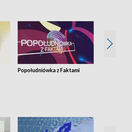
„Cud” w Legnicy
Popołudniówka z Faktami
Z Unią na Ty