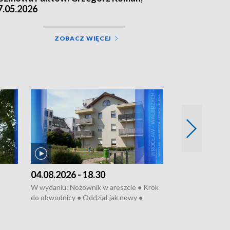
7.05.2026
ZOBACZ WIĘCEJ
04.08.2026 - 18.30
03.08.2026 - 
W wydaniu: Nożownik w areszcie ● Krok
W wydaniu: Zarz
do obwodnicy ● Oddział jak nowy ●
Wjechał na cho
Rodzic też pacjent ● Rynek ma być
● Węzły do remo
elony
zielony ● Inkubtor w ognisku ● Trzeba
Syreny nie dla w
ratować lekarza
teatrze ● Koncer