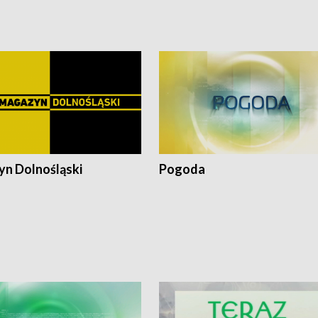
pacjent ● Trzeba ratować lekarza
n Dolnośląski
Pogoda