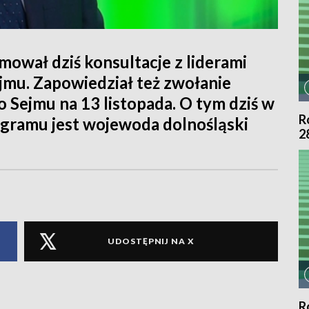
ował dziś konsultacje z liderami
jmu. Zapowiedział też zwołanie
Sejmu na 13 listopada. O tym dziś w
R
gramu jest wojewoda dolnośląski
2
UDOSTĘPNIJ NA X
R