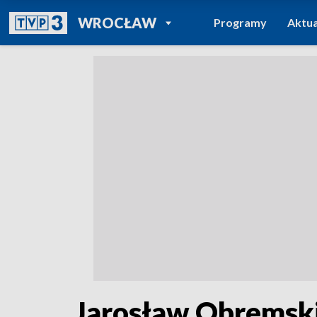
POWRÓT DO
WROCŁAW
Programy
Aktua
TVP REGIONY
Jarosław Obremski