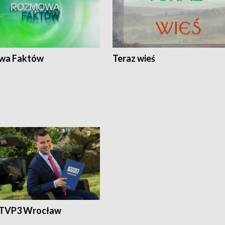
wa Faktów
Teraz wieś
 TVP3 Wrocław