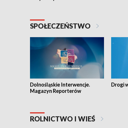
SPOŁECZEŃSTWO
Dolnośląskie Interwencje.
Drogi 
Magazyn Reporterów
ROLNICTWO I WIEŚ