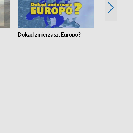
Dokąd zmierzasz, Europo?
Fakty Komen