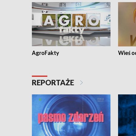
AgroFakty
Wieś 
REPORTAŻE