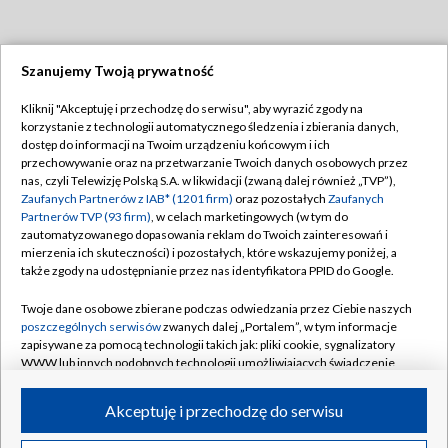
Szanujemy Twoją prywatność
Dołącz do nas:
Kliknij "Akceptuję i przechodzę do serwisu", aby wyrazić zgody na
korzystanie z technologii automatycznego śledzenia i zbierania danych,
TVP
dostęp do informacji na Twoim urządzeniu końcowym i ich
Abonament TVP
przechowywanie oraz na przetwarzanie Twoich danych osobowych przez
Regulamin TVP
nas, czyli Telewizję Polską S.A. w likwidacji (zwaną dalej również „TVP”),
Emisja w TVP
Polityka prywatności
Zaufanych Partnerów z IAB* (1201 firm)
oraz pozostałych
Zaufanych
Partnerów TVP (93 firm)
, w celach marketingowych (w tym do
Centrum informacji TVP
Moje zgody
zautomatyzowanego dopasowania reklam do Twoich zainteresowań i
mierzenia ich skuteczności) i pozostałych, które wskazujemy poniżej, a
Naziemna Telewizja Cyfrowa
Pomoc
także zgody na udostępnianie przez nas identyfikatora PPID do Google.
Sklep TVP
Biuro reklamy
Twoje dane osobowe zbierane podczas odwiedzania przez Ciebie naszych
Rada Programowa
Kontakt
poszczególnych serwisów
zwanych dalej „Portalem”, w tym informacje
zapisywane za pomocą technologii takich jak: pliki cookie, sygnalizatory
System NOS
WWW lub innych podobnych technologii umożliwiających świadczenie
dopasowanych i bezpiecznych usług, personalizację treści oraz reklam,
Informacje o nadawcy
Kanały
udostępnianie funkcji mediów społecznościowych oraz analizowanie
Akceptuję i przechodzę do serwisu
ruchu w Internecie.
Program dla prasy
©2026 Telewizja Polska S.A. w likwidacji