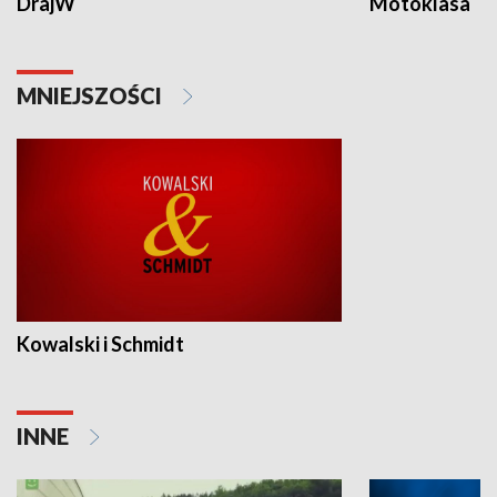
DrajW
Motoklasa
MNIEJSZOŚCI
Kowalski i Schmidt
INNE