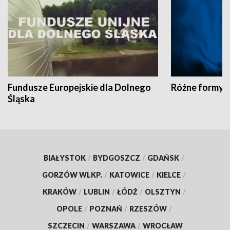
Fundusze Europejskie dla Dolnego
Różne formy t
Śląska
BIAŁYSTOK
/
BYDGOSZCZ
/
GDAŃSK
/
GORZÓW WLKP.
/
KATOWICE
/
KIELCE
/
KRAKÓW
/
LUBLIN
/
ŁÓDŹ
/
OLSZTYN
/
OPOLE
/
POZNAŃ
/
RZESZÓW
/
SZCZECIN
/
WARSZAWA
/
WROCŁAW