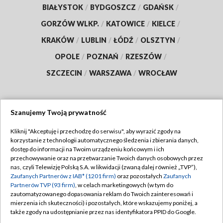
BIAŁYSTOK
/
BYDGOSZCZ
/
GDAŃSK
/
GORZÓW WLKP.
/
KATOWICE
/
KIELCE
/
KRAKÓW
/
LUBLIN
/
ŁÓDŹ
/
OLSZTYN
/
OPOLE
/
POZNAŃ
/
RZESZÓW
/
SZCZECIN
/
WARSZAWA
/
WROCŁAW
Szanujemy Twoją prywatność
Dołącz do nas:
Kliknij "Akceptuję i przechodzę do serwisu", aby wyrazić zgody na
korzystanie z technologii automatycznego śledzenia i zbierania danych,
TVP
dostęp do informacji na Twoim urządzeniu końcowym i ich
Abonament TVP
przechowywanie oraz na przetwarzanie Twoich danych osobowych przez
Regulamin TVP
nas, czyli Telewizję Polską S.A. w likwidacji (zwaną dalej również „TVP”),
Emisja w TVP
Polityka prywatności
Zaufanych Partnerów z IAB* (1201 firm)
oraz pozostałych
Zaufanych
Partnerów TVP (93 firm)
, w celach marketingowych (w tym do
Centrum informacji TVP
Moje zgody
zautomatyzowanego dopasowania reklam do Twoich zainteresowań i
mierzenia ich skuteczności) i pozostałych, które wskazujemy poniżej, a
Naziemna Telewizja Cyfrowa
Pomoc
także zgody na udostępnianie przez nas identyfikatora PPID do Google.
Sklep TVP