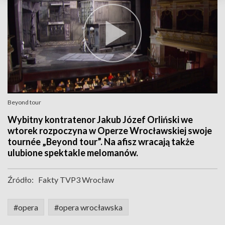
Beyond tour
Wybitny kontratenor Jakub Józef Orliński we
wtorek rozpoczyna w Operze Wrocławskiej swoje
tournée „Beyond tour”. Na afisz wracają także
ulubione spektakle melomanów.
Źródło:
Fakty TVP3 Wrocław
#opera
#opera wrocławska