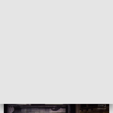
POWRÓT DO
WROCŁAW
TVP REGIONY
Jakub Józef Orliński w Operze
Wrocławskiej
2023-10-20
Joanna Pietkiewicz, ALEKAS