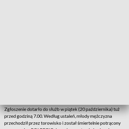
W Bydgoszczy młody mężczyzna przechodził przez torowisko i został
śmiertelnie potrącony przez pociąg (fot. Polska Press)
W piątek, 20 października, tuż przed godziną 7.00
rano miało miejsce tragiczne zdarzenie na torach
kolejowych w Bydgoszczy. Wskutek tego wypadku
pociągi relacji Gdynia Główna – Jelenia Góra przez
Wrocław obecnie stoją w miejscu.
Zgłoszenie dotarło do służb w piątek (20 października) tuż
przed godziną 7.00. Według ustaleń, młody mężczyzna
przechodził przez torowisko i został śmiertelnie potrącony