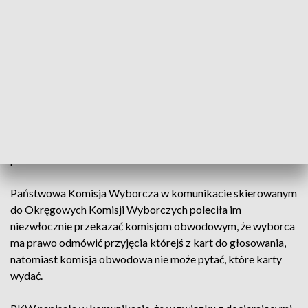
wyborach parlamentarnych, w których wybierzemy 460
posłów i 100 senatorów oraz referendum ogólnokrajowe. Do
zakończenia głosowania o godz. 21 trwa cisza wyborcza i
referendalna.
„Pamiętajcie, że wszelkie komentarze czy dodatkowe
pytania o kartę referendalną – ze strony kogokolwiek,
również członków komisji wyborczych – są sugestią i
łamaniem ciszy wyborczej. Należy to zgłaszać” – przekazał
premier Mateusz Morawiecki.
Państwowa Komisja Wyborcza w komunikacie skierowanym
do Okręgowych Komisji Wyborczych poleciła im
niezwłocznie przekazać komisjom obwodowym, że wyborca
ma prawo odmówić przyjęcia którejś z kart do głosowania,
natomiast komisja obwodowa nie może pytać, które karty
wydać.