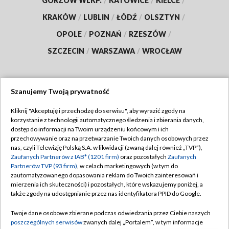
GORZÓW WLKP.
/
KATOWICE
/
KIELCE
/
KRAKÓW
/
LUBLIN
/
ŁÓDŹ
/
OLSZTYN
/
OPOLE
/
POZNAŃ
/
RZESZÓW
/
SZCZECIN
/
WARSZAWA
/
WROCŁAW
Szanujemy Twoją prywatność
Dołącz do nas:
Kliknij "Akceptuję i przechodzę do serwisu", aby wyrazić zgody na
korzystanie z technologii automatycznego śledzenia i zbierania danych,
TVP
dostęp do informacji na Twoim urządzeniu końcowym i ich
Abonament TVP
przechowywanie oraz na przetwarzanie Twoich danych osobowych przez
Regulamin TVP
nas, czyli Telewizję Polską S.A. w likwidacji (zwaną dalej również „TVP”),
Emisja w TVP
Polityka prywatności
Zaufanych Partnerów z IAB* (1201 firm)
oraz pozostałych
Zaufanych
Partnerów TVP (93 firm)
, w celach marketingowych (w tym do
Centrum informacji TVP
Moje zgody
zautomatyzowanego dopasowania reklam do Twoich zainteresowań i
mierzenia ich skuteczności) i pozostałych, które wskazujemy poniżej, a
Naziemna Telewizja Cyfrowa
Pomoc
także zgody na udostępnianie przez nas identyfikatora PPID do Google.
Sklep TVP
Biuro reklamy
Twoje dane osobowe zbierane podczas odwiedzania przez Ciebie naszych
Rada Programowa
Kontakt
poszczególnych serwisów
zwanych dalej „Portalem”, w tym informacje