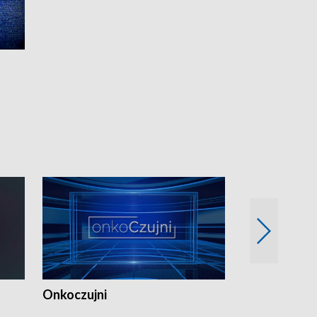
Recepta na 
Onkoczujni