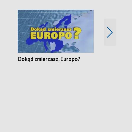
Fakty Komen
Dokąd zmierzasz, Europo?