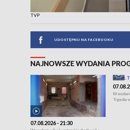
TVP
UDOSTĘPNIJ NA FACEBOOKU
NAJNOWSZE WYDANIA PR
07.08.2
W wydani
Trgedia w
Mateusz 
edycja M
Chopinow
07.08.2026 - 21:30
● Odbudo
Lubomier