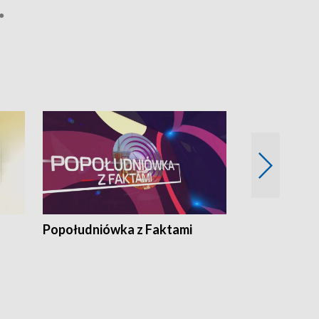
●
 grypa
ko ●
Popołudniówka z Faktami
Z Unią na Ty