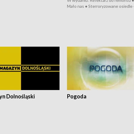
W wydaniu: Refektarz do remontu ●
Mało nas ● Sterroryzowane osiedle 
Fatalny remont ● Kosztowna ptasia
● Nowa Ruska ● Pociągiem na lotnis
Koniec upałów ● Kraksa na Tour de
Pologne
n Dolnośląski
Pogoda