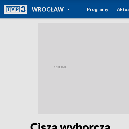
POWRÓT DO
WROCŁAW
Programy
Aktua
TVP REGIONY
Cisza wyborcza