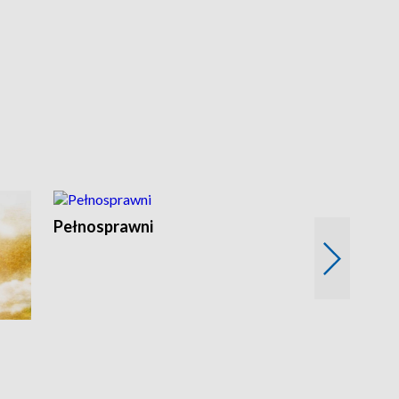
Pełnosprawni
Bezpieczny 