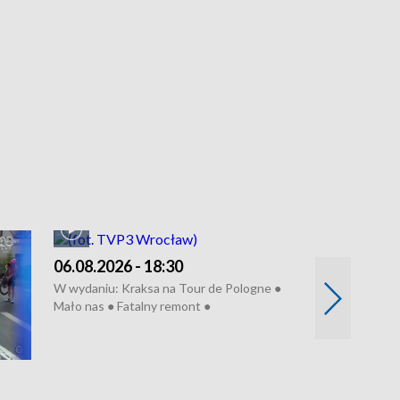
06.08.2026 - 18:30
05.08.2026 - 
W wydaniu: Kraksa na Tour de Pologne ●
W wydaniu: Dlacz
Mało nas ● Fatalny remont ●
do rzeki ● Lato 
Sterroryzowane osiedle ● Kosztowna
● Senior za kółki
ptasia grypa ● Pociągiem na lotnisko ●
cierpiwych ● Mro
Nowa Ruska ● Refektarz do remontu ●
Koniec upałów