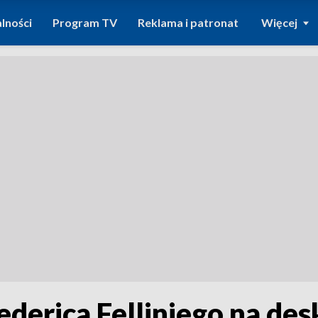
lności
Program TV
Reklama i patronat
Więcej
Federica Felliniego na de