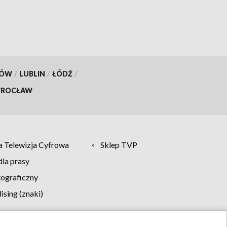
KÓW
/
LUBLIN
/
ŁÓDŹ
/
ROCŁAW
 Telewizja Cyfrowa
Sklep TVP
la prasy
tograficzny
sing (znaki)