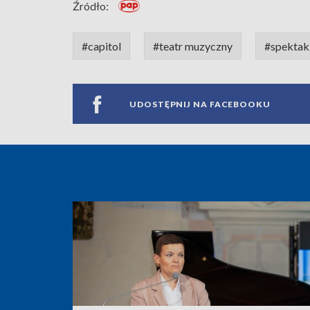
Źródło:
#capitol
#teatr muzyczny
#spektak
UDOSTĘPNIJ NA FACEBOOKU