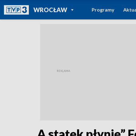
POWRÓT DO
WROCŁAW
Programy
Aktua
TVP REGIONY
„A statek płynie” 