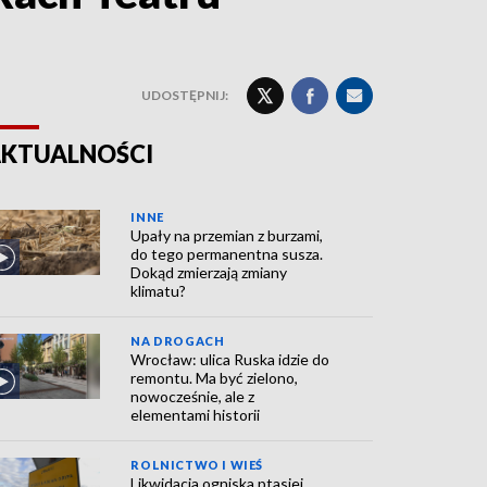
UDOSTĘPNIJ:
KTUALNOŚCI
INNE
Upały na przemian z burzami,
do tego permanentna susza.
Dokąd zmierzają zmiany
klimatu?
NA DROGACH
Wrocław: ulica Ruska idzie do
remontu. Ma być zielono,
nowocześnie, ale z
elementami historii
ROLNICTWO I WIEŚ
Likwidacja ogniska ptasiej