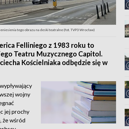
zeniesienia tego obrazu na deski teatralne (fot. TVP3 Wrocław)
rica Felliniego z 1983 roku to
iego Teatru Muzycznego Capitol.
ciecha Kościelniaka odbędzie się w
k wypływający
wszej wojny
żegnać
c jej prochy
, że wśród
erbscy