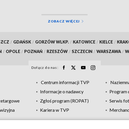
ZOBACZ WIĘCEJ
SZCZ
/
GDAŃSK
/
GORZÓW WLKP.
/
KATOWICE
/
KIELCE
/
KRA
N
/
OPOLE
/
POZNAŃ
/
RZESZÓW
/
SZCZECIN
/
WARSZAWA
/
W
Dołącz do nas:
Centrum informacji TVP
Naziemna
Informacje o nadawcy
Program d
zetargowe
Zgłoś program (ROPAT)
Serwis fo
wizyjna
Kariera w TVP
Merchandi