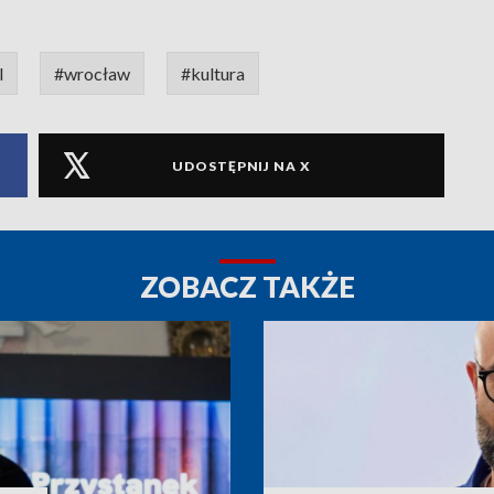
l
#wrocław
#kultura
UDOSTĘPNIJ NA X
ZOBACZ TAKŻE