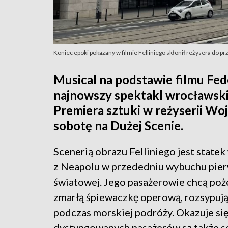
Koniec epoki pokazany w filmie Felliniego skłonił reżysera do pr
Musical na podstawie filmu Fede
najnowszy spektakl wrocławsk
Premiera sztuki w reżyserii Woj
sobotę na Dużej Scenie.
Scenerią obrazu Felliniego jest state
z Neapolu w przededniu wybuchu pier
światowej. Jego pasażerowie chcą po
zmarłą śpiewaczkę operową, rozsypują
podczas morskiej podróży. Okazuje się
dystyngowanych pasażerów są także s