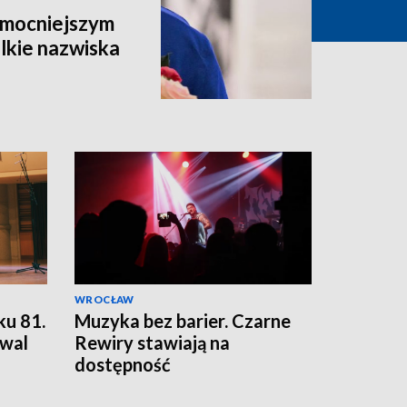
ajmocniejszym
lkie nazwiska
WROCŁAW
ku 81.
Muzyka bez barier. Czarne
wal
Rewiry stawiają na
dostępność