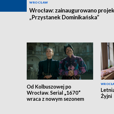
WROCŁAW
Wrocław: zainaugurowano projek
„Przystanek Dominikańska”
WROCŁ
Od Kolbuszowej po
Letni
Wrocław. Serial „1670”
Żyjni
wraca z nowym sezonem