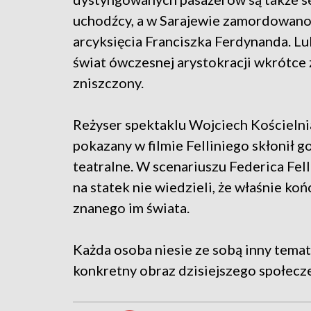
uchodźcy, a w Sarajewie zamordowano
arcyksięcia Franciszka Ferdynanda. L
świat ówczesnej arystokracji wkrótce 
zniszczony.
Reżyser spektaklu Wojciech Kościelnia
pokazany w filmie Felliniego skłonił g
teatralne. W scenariuszu Federica Fell
na statek nie wiedzieli, że właśnie koń
znanego im świata.
Każda osoba niesie ze sobą inny temat 
konkretny obraz dzisiejszego społecz