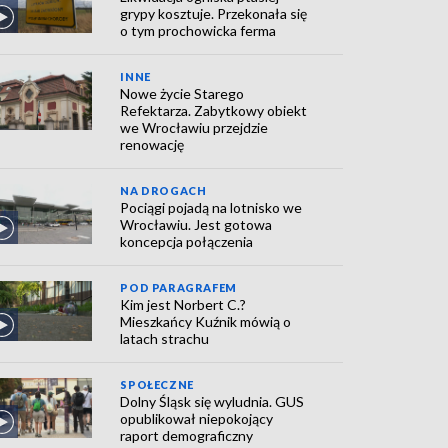
grypy kosztuje. Przekonała się
o tym prochowicka ferma
INNE
Nowe życie Starego
Refektarza. Zabytkowy obiekt
we Wrocławiu przejdzie
renowację
NA DROGACH
Pociągi pojadą na lotnisko we
Wrocławiu. Jest gotowa
koncepcja połączenia
POD PARAGRAFEM
Kim jest Norbert C.?
Mieszkańcy Kuźnik mówią o
latach strachu
SPOŁECZNE
Dolny Śląsk się wyludnia. GUS
opublikował niepokojący
raport demograficzny