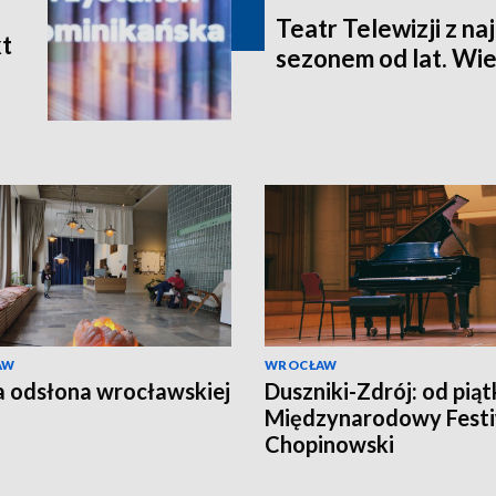
Teatr Telewizji z n
t
sezonem od lat. Wie
AW
WROCŁAW
a odsłona wrocławskiej
Duszniki-Zdrój: od piąt
Międzynarodowy Festi
Chopinowski