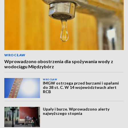
WROCŁAW
Wprowadzono obostrzenia dla spożywania wody z
wodociągu Międzybórz
WROCŁAW
IMGW ostrzega przed burzami i upałami
do 38 st. C. W 14 województwach alert
RCB
Upały i burze. Wprowadzono alerty
najwyższego stopnia