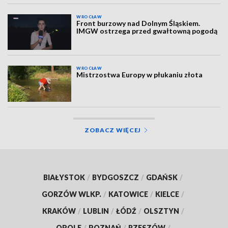
WROCŁAW
Front burzowy nad Dolnym Śląskiem.
IMGW ostrzega przed gwałtowną pogodą
WROCŁAW
Mistrzostwa Europy w płukaniu złota
ZOBACZ WIĘCEJ
BIAŁYSTOK
/
BYDGOSZCZ
/
GDAŃSK
/
GORZÓW WLKP.
/
KATOWICE
/
KIELCE
/
KRAKÓW
/
LUBLIN
/
ŁÓDŹ
/
OLSZTYN
/
OPOLE
/
POZNAŃ
/
RZESZÓW
/