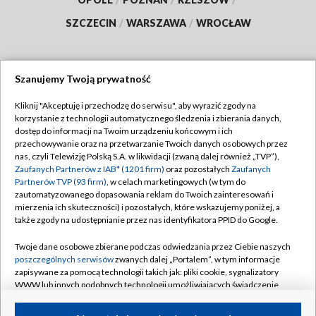
SZCZECIN
/
WARSZAWA
/
WROCŁAW
Szanujemy Twoją prywatność
Dołącz do nas:
Kliknij "Akceptuję i przechodzę do serwisu", aby wyrazić zgody na
korzystanie z technologii automatycznego śledzenia i zbierania danych,
TVP
dostęp do informacji na Twoim urządzeniu końcowym i ich
Abonament TVP
przechowywanie oraz na przetwarzanie Twoich danych osobowych przez
Regulamin TVP
nas, czyli Telewizję Polską S.A. w likwidacji (zwaną dalej również „TVP”),
Emisja w TVP
Polityka prywatności
Zaufanych Partnerów z IAB* (1201 firm)
oraz pozostałych
Zaufanych
Partnerów TVP (93 firm)
, w celach marketingowych (w tym do
Centrum informacji TVP
Moje zgody
zautomatyzowanego dopasowania reklam do Twoich zainteresowań i
mierzenia ich skuteczności) i pozostałych, które wskazujemy poniżej, a
Naziemna Telewizja Cyfrowa
Pomoc
także zgody na udostępnianie przez nas identyfikatora PPID do Google.
Sklep TVP
Biuro reklamy
Twoje dane osobowe zbierane podczas odwiedzania przez Ciebie naszych
Rada Programowa
Kontakt
poszczególnych serwisów
zwanych dalej „Portalem”, w tym informacje
zapisywane za pomocą technologii takich jak: pliki cookie, sygnalizatory
System NOS
WWW lub innych podobnych technologii umożliwiających świadczenie
dopasowanych i bezpiecznych usług, personalizację treści oraz reklam,
Informacje o nadawcy
Kanały
udostępnianie funkcji mediów społecznościowych oraz analizowanie