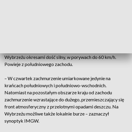
Meteorologii i Gospodarki Wodnej, przekazując informacje
o prognozowanej temperaturze na noc ze środy na czwartek,
wskazał, że ta minimalna wyniesie od 8 stopni Celsjusza na
wschodzie i południu do ok. 11-13 stopni Celsjusza na
pozostałym obszarze kraju.
Na południu kraju prognozowany jest słaby wiatr, na
pozostałym obszarze przeważnie umiarkowany, na
Wybrzeżu okresami dość silny, w porywach do 60 km/h.
Powieje z południowego zachodu.
– W czwartek zachmurzenie umiarkowane jedynie na
krańcach południowych i południowo-wschodnich.
Natomiast na pozostałym obszarze kraju od zachodu
zachmurzenie wzrastające do dużego, przemieszczający się
front atmosferyczny z przelotnymi opadami deszczu. Na
Wybrzeżu możliwe także lokalnie burze – zaznaczył
synoptyk IMGW.