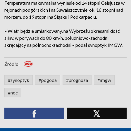
Temperatura maksymalna wyniesie od 14 stopni Celsjusza w
rejonach podgórskich i na Suwalszczyźnie, ok. 16 stopni nad
morzem, do 19 stopni na Śląsku i Podkarpaciu.
– Wiatr będzie umiarkowany, na Wybrzeżu okresami dość
silny, w porywach do 80 km/h, południowo-zachodni
skręcający na północno-zachodni – podał synoptyk IMGW.
Źródło:
#synoptyk
#pogoda
#prognoza
#imgw
#noc